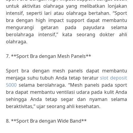
untuk aktivitas olahraga yang melibatkan lonjakan
intensif, seperti lari atau olahraga bertahan. “Sport
bra dengan high impact support dapat membantu
mengurangi getaran pada payudara selama
berolahraga intensif,” kata seorang dokter ahli
olahraga.
7. **Sport Bra dengan Mesh Panels**
Sport bra dengan mesh panels dapat membantu
menjaga suhu tubuh Anda tetap teratur
slot deposit
5000
selama berolahraga. “Mesh panels pada sport
bra dapat membantu ventilasi udara pada kulit Anda
sehingga Anda tetap segar dan nyaman selama
beraktivitas,” ujar seorang ahli kesehatan.
8. **Sport Bra dengan Wide Band**