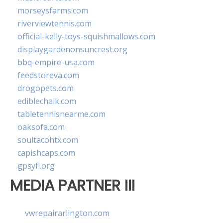
morseysfarms.com
riverviewtennis.com
official-kelly-toys-squishmallows.com
displaygardenonsuncrest.org
bbq-empire-usa.com
feedstoreva.com
drogopets.com
ediblechalk.com
tabletennisnearme.com
oaksofa.com
soultacohtx.com
capishcaps.com
gpsyfl.org
MEDIA PARTNER III
vwrepairarlington.com