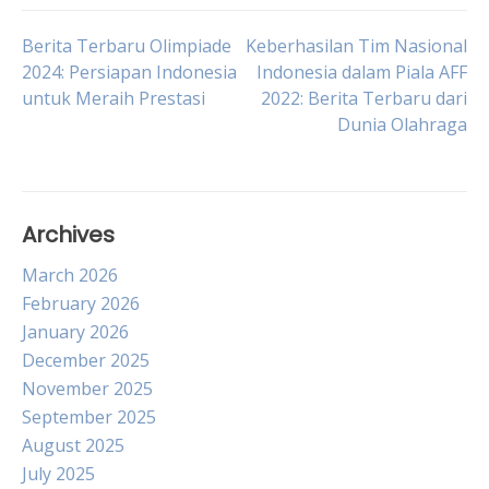
Post
Berita Terbaru Olimpiade
Keberhasilan Tim Nasional
2024: Persiapan Indonesia
Indonesia dalam Piala AFF
untuk Meraih Prestasi
2022: Berita Terbaru dari
navigation
Dunia Olahraga
Archives
March 2026
February 2026
January 2026
December 2025
November 2025
September 2025
August 2025
July 2025