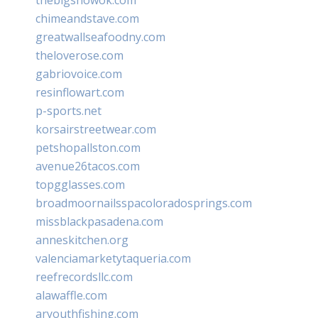
chimeandstave.com
greatwallseafoodny.com
theloverose.com
gabriovoice.com
resinflowart.com
p-sports.net
korsairstreetwear.com
petshopallston.com
avenue26tacos.com
topgglasses.com
broadmoornailsspacoloradosprings.com
missblackpasadena.com
anneskitchen.org
valenciamarketytaqueria.com
reefrecordsllc.com
alawaffle.com
aryouthfishing.com