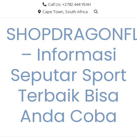
Skip
Call Us: +2782 444 YEAH
to
Cape Town, South Africa
content
SHOPDRAGONF
– Informasi
Seputar Sport
Terbaik Bisa
Anda Coba