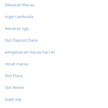
Keluaran Macau
togel cambodia
keluaran sgp
Slot Deposit Dana
pengeluaran macau hari ini
result macau
Slot Pulsa
Slot Resmi
togel sdy