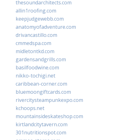
thesoundarchitects.com
allin1roofing.com
keepjudgewebb.com
anatomyofadventure.com
drivancastillo.com
cmmedspa.com
midletontkd.com
gardensandgrills.com
basilfoodwine.com
nikko-tochigi.net
caribbean-corner.com
bluemoongiftcards.com
rivercitysteampunkexpo.com
kchoops.net
mountainsideskateshop.com
kirtlandcitytavern.com
301nutritionspot.com