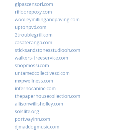
glpascensori.com
rifloorepoxy.com
woolleymillingandpaving.com
uptonpvd.com
2troublegrill.com
casateranga.com
sticksandstonesstudiooh.com
walkers-treeservice.com
shopmossi.com
untamedcollectivesd.com
mxpwellness.com
infernocanine.com
thepaperhousecollection.com
allisonwillisholley.com
solslite.org
portwayinn.com
djmaddogmusic.com