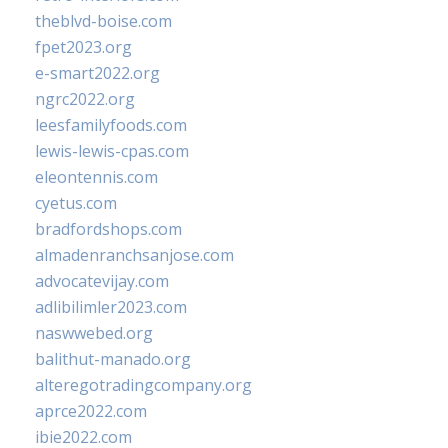
theblvd-boise.com
fpet2023.org
e-smart2022.org
ngrc2022.org
leesfamilyfoods.com
lewis-lewis-cpas.com
eleontennis.com
cyetus.com
bradfordshops.com
almadenranchsanjose.com
advocatevijay.com
adlibilimler2023.com
naswwebed.org
balithut-manado.org
alteregotradingcompany.org
aprce2022.com
ibie2022.com