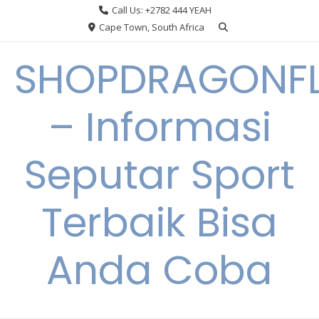
Skip
Call Us: +2782 444 YEAH
to
Cape Town, South Africa
content
SHOPDRAGONF
– Informasi
Seputar Sport
Terbaik Bisa
Anda Coba