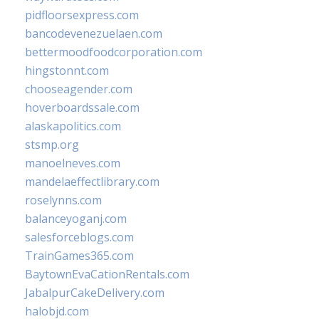
pidfloorsexpress.com
bancodevenezuelaen.com
bettermoodfoodcorporation.com
hingstonnt.com
chooseagender.com
hoverboardssale.com
alaskapolitics.com
stsmp.org
manoelneves.com
mandelaeffectlibrary.com
roselynns.com
balanceyoganj.com
salesforceblogs.com
TrainGames365.com
BaytownEvaCationRentals.com
JabalpurCakeDelivery.com
halobjd.com