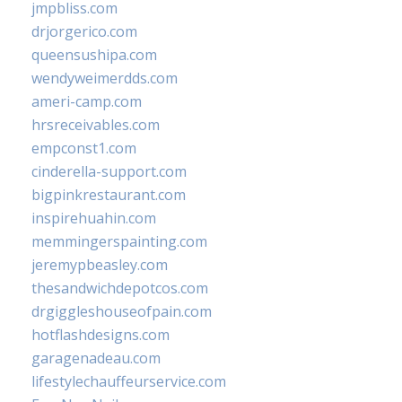
jmpbliss.com
drjorgerico.com
queensushipa.com
wendyweimerdds.com
ameri-camp.com
hrsreceivables.com
empconst1.com
cinderella-support.com
bigpinkrestaurant.com
inspirehuahin.com
memmingerspainting.com
jeremypbeasley.com
thesandwichdepotcos.com
drgiggleshouseofpain.com
hotflashdesigns.com
garagenadeau.com
lifestylechauffeurservice.com