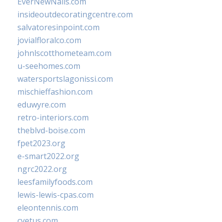
EverNewNails.com
insideoutdecoratingcentre.com
salvatoresinpoint.com
jovialfloralco.com
johnlscotthometeam.com
u-seehomes.com
watersportslagonissi.com
mischieffashion.com
eduwyre.com
retro-interiors.com
theblvd-boise.com
fpet2023.org
e-smart2022.org
ngrc2022.org
leesfamilyfoods.com
lewis-lewis-cpas.com
eleontennis.com
cyetus.com