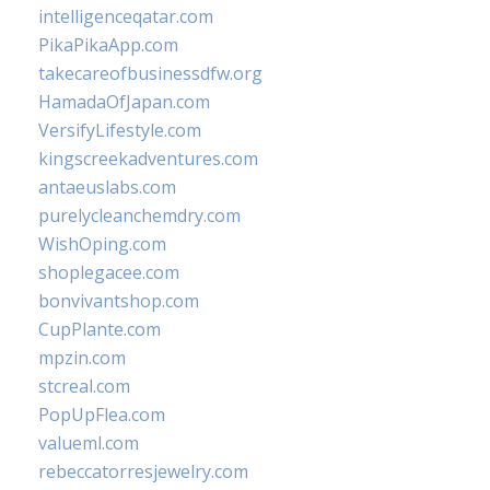
intelligenceqatar.com
PikaPikaApp.com
takecareofbusinessdfw.org
HamadaOfJapan.com
VersifyLifestyle.com
kingscreekadventures.com
antaeuslabs.com
purelycleanchemdry.com
WishOping.com
shoplegacee.com
bonvivantshop.com
CupPlante.com
mpzin.com
stcreal.com
PopUpFlea.com
valueml.com
rebeccatorresjewelry.com