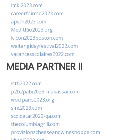
imkl2023.com
careerfaircsd2023.com
apsth2023.com
MedItRio2023.org
lcicon2023boston.com
waitangidayfestival2022.com
vacancesscolaires2022.com
MEDIA PARTNER II
isth2022.com
p2b2pabi2023-makassar.com
wocfparis2023.org
sinc2023.com
scdlqatar2022-qa.com
thecolumbiagrill.com
provisionscheeseandwineshoppe.com