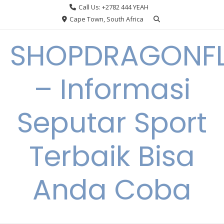
Skip
Call Us: +2782 444 YEAH
to
Cape Town, South Africa
content
SHOPDRAGONF
– Informasi
Seputar Sport
Terbaik Bisa
Anda Coba