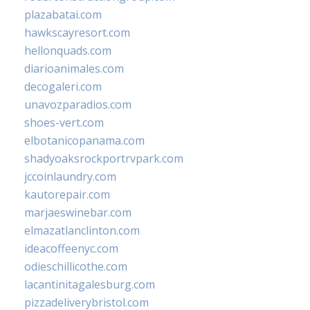
plazabatai.com
hawkscayresort.com
hellonquads.com
diarioanimales.com
decogaleri.com
unavozparadios.com
shoes-vert.com
elbotanicopanama.com
shadyoaksrockportrvpark.com
jccoinlaundry.com
kautorepair.com
marjaeswinebar.com
elmazatlanclinton.com
ideacoffeenyc.com
odieschillicothe.com
lacantinitagalesburg.com
pizzadeliverybristol.com