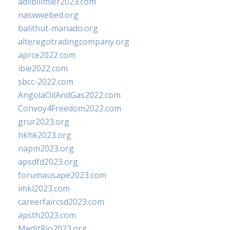
adlibilimler2023.com
naswwebed.org
balithut-manado.org
alteregotradingcompany.org
aprce2022.com
ibie2022.com
sbcc-2022.com
AngolaOilAndGas2022.com
Convoy4Freedom2022.com
grur2023.org
hkhk2023.org
napm2023.org
apsdfd2023.org
forumausape2023.com
imkl2023.com
careerfaircsd2023.com
apsth2023.com
MedItRio2023.org