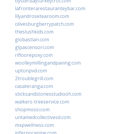
oysterbayturkeytrot.com
lafronterarestauranteybar.com
lilyandrosetearoom.com
olivesburgberrypatch.com
theslushkids.com
giobastian.com
glpascensori.com
rifloorepoxy.com
woolleymillingandpaving.com
uptonpvd.com
2troublegrill.com
casateranga.com
sticksandstonesstudiooh.com
walkers-treeservice.com
shopmossi.com
untamedcollectivesd.com
mxpwellness.com
infernocanine.com