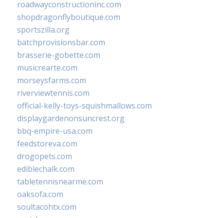
roadwayconstructioninc.com
shopdragonflyboutique.com
sportszilla.org
batchprovisionsbar.com
brasserie-gobette.com
musicrearte.com
morseysfarms.com
riverviewtennis.com
official-kelly-toys-squishmallows.com
displaygardenonsuncrest.org
bbq-empire-usa.com
feedstoreva.com
drogopets.com
ediblechalk.com
tabletennisnearme.com
oaksofa.com
soultacohtx.com