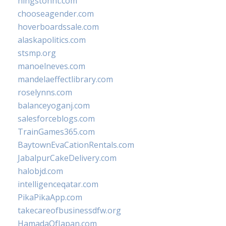
hingstonnt.com
chooseagender.com
hoverboardssale.com
alaskapolitics.com
stsmp.org
manoelneves.com
mandelaeffectlibrary.com
roselynns.com
balanceyoganj.com
salesforceblogs.com
TrainGames365.com
BaytownEvaCationRentals.com
JabalpurCakeDelivery.com
halobjd.com
intelligenceqatar.com
PikaPikaApp.com
takecareofbusinessdfw.org
HamadaOfJapan.com