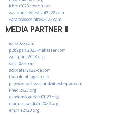
lcicon2023boston.com
waitangidayfestival2022.com
vacancesscolaires2022.com
MEDIA PARTNER II
isth2022.com
p2b2pabi2023-makassar.com
wocfparis2023.org
sinc2023.com
scdlqatar2022-qa.com
thecolumbiagrill.com
provisionscheeseandwineshoppe.com
khedi2023.org
akademikgeriatri2023.org
marmarapediatri2023.org
emchie2023.org