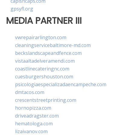
capishcaps.com
gpsyfl.org
MEDIA PARTNER III
vwrepairarlington.com
cleaningservicebaltimore-md.com
beckslandscapeandfence.com
vistaaltadelveramendi.com
coastlinecateringnc.com
cuesburgershouston.com
psicologiaespecializadaencampeche.com
dmtacos.com
crescentstreetprinting.com
hornopizza.com
driveadragster.com
hematologa.com
lizaivanov.com