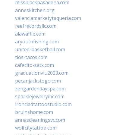
missblackpasadena.com
anneskitchen.org
valenciamarketytaqueria.com
reefrecordsllc.com
alawaffle.com
aryouthfishing.com
united-basketball.com
tios-tacos.com
cafecito-satx.com
graduacionviu2023.com
pecanjackstogo.com
zengardendayspa.com
sparklejewelryinc.com
ironcladtattoostudio.com
bruinshome.com
annascleaningsvc.com
wolfcitytattoo.com