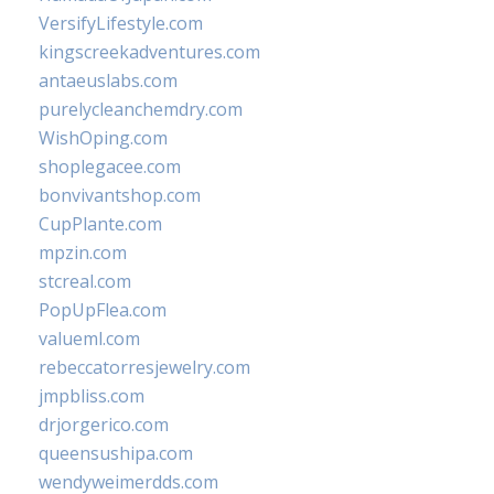
VersifyLifestyle.com
kingscreekadventures.com
antaeuslabs.com
purelycleanchemdry.com
WishOping.com
shoplegacee.com
bonvivantshop.com
CupPlante.com
mpzin.com
stcreal.com
PopUpFlea.com
valueml.com
rebeccatorresjewelry.com
jmpbliss.com
drjorgerico.com
queensushipa.com
wendyweimerdds.com