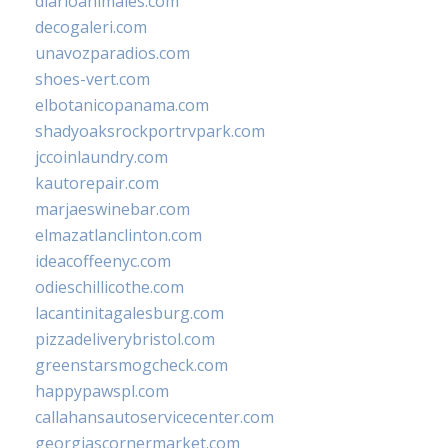
diarioanimales.com
decogaleri.com
unavozparadios.com
shoes-vert.com
elbotanicopanama.com
shadyoaksrockportrvpark.com
jccoinlaundry.com
kautorepair.com
marjaeswinebar.com
elmazatlanclinton.com
ideacoffeenyc.com
odieschillicothe.com
lacantinitagalesburg.com
pizzadeliverybristol.com
greenstarsmogcheck.com
happypawspl.com
callahansautoservicecenter.com
georgiascornermarket.com