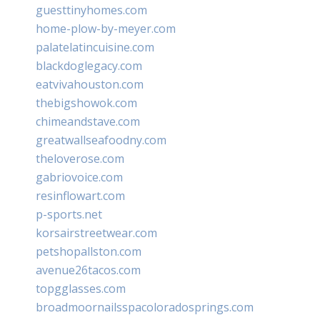
guesttinyhomes.com
home-plow-by-meyer.com
palatelatincuisine.com
blackdoglegacy.com
eatvivahouston.com
thebigshowok.com
chimeandstave.com
greatwallseafoodny.com
theloverose.com
gabriovoice.com
resinflowart.com
p-sports.net
korsairstreetwear.com
petshopallston.com
avenue26tacos.com
topgglasses.com
broadmoornailsspacoloradosprings.com