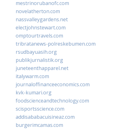
mestrinorubanofc.com
novelatherton.com
nassvalleygardens.net
electjohnstewart.com
omptourtravels.com
tribratanews-polreskebumen.com
rsudbayuasih.org
publikjurnalistik.org
juneteenthapparel.net
italywarm.com
journaloffinanceeconomics.com
kvk-kumari.org
foodscienceandtechnology.com
scisportsscience.com
addisababacuisineaz.com
burgerimcamas.com