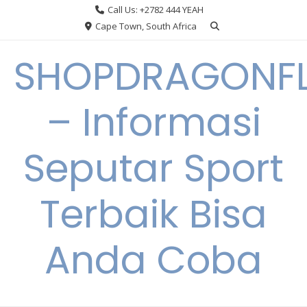
Skip
Call Us: +2782 444 YEAH
to
Cape Town, South Africa
content
SHOPDRAGONF
– Informasi
Seputar Sport
Terbaik Bisa
Anda Coba