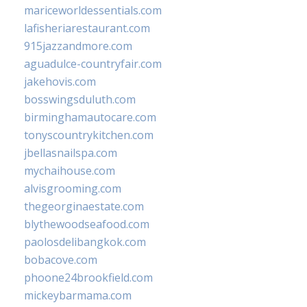
mariceworldessentials.com
lafisheriarestaurant.com
915jazzandmore.com
aguadulce-countryfair.com
jakehovis.com
bosswingsduluth.com
birminghamautocare.com
tonyscountrykitchen.com
jbellasnailspa.com
mychaihouse.com
alvisgrooming.com
thegeorginaestate.com
blythewoodseafood.com
paolosdelibangkok.com
bobacove.com
phoone24brookfield.com
mickeybarmama.com