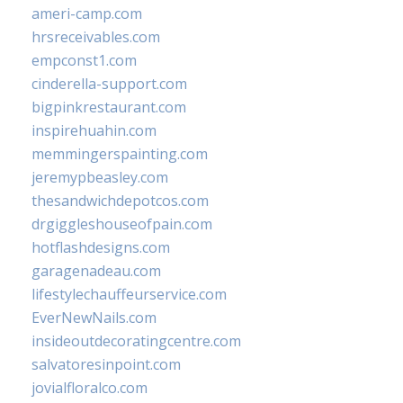
ameri-camp.com
hrsreceivables.com
empconst1.com
cinderella-support.com
bigpinkrestaurant.com
inspirehuahin.com
memmingerspainting.com
jeremypbeasley.com
thesandwichdepotcos.com
drgiggleshouseofpain.com
hotflashdesigns.com
garagenadeau.com
lifestylechauffeurservice.com
EverNewNails.com
insideoutdecoratingcentre.com
salvatoresinpoint.com
jovialfloralco.com