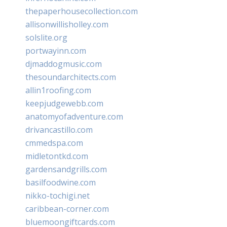
thepaperhousecollection.com
allisonwillisholley.com
solslite.org
portwayinn.com
djmaddogmusic.com
thesoundarchitects.com
allin1roofing.com
keepjudgewebb.com
anatomyofadventure.com
drivancastillo.com
cmmedspa.com
midletontkd.com
gardensandgrills.com
basilfoodwine.com
nikko-tochigi.net
caribbean-corner.com
bluemoongiftcards.com