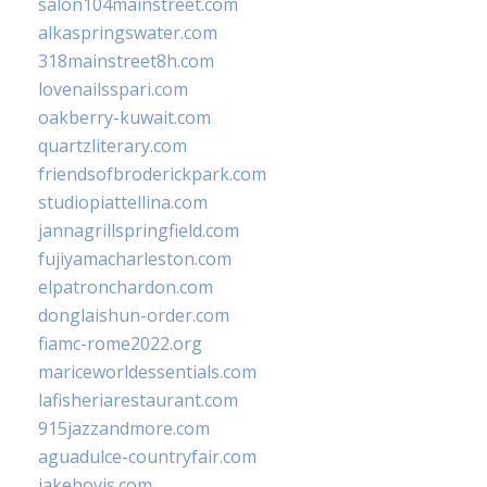
salon104mainstreet.com
alkaspringswater.com
318mainstreet8h.com
lovenailsspari.com
oakberry-kuwait.com
quartzliterary.com
friendsofbroderickpark.com
studiopiattellina.com
jannagrillspringfield.com
fujiyamacharleston.com
elpatronchardon.com
donglaishun-order.com
fiamc-rome2022.org
mariceworldessentials.com
lafisheriarestaurant.com
915jazzandmore.com
aguadulce-countryfair.com
jakehovis.com