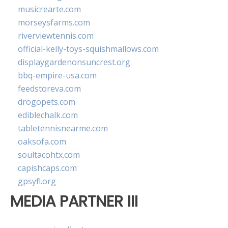
musicrearte.com
morseysfarms.com
riverviewtennis.com
official-kelly-toys-squishmallows.com
displaygardenonsuncrest.org
bbq-empire-usa.com
feedstoreva.com
drogopets.com
ediblechalk.com
tabletennisnearme.com
oaksofa.com
soultacohtx.com
capishcaps.com
gpsyfl.org
MEDIA PARTNER III