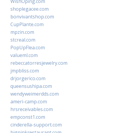
WishOping.com
shoplegacee.com
bonvivantshop.com
CupPlante.com
mpzin.com
stcreal.com
PopUpFlea.com
valueml.com
rebeccatorresjewelry.com
jmpbliss.com
drjorgerico.com
queensushipa.com
wendyweimerdds.com
ameri-camp.com
hrsreceivables.com
empconst1.com
cinderella-support.com
bigpinkrestaurant.com