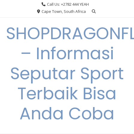
Skip
Call Us: +2782 444 YEAH
to
Cape Town, South Africa
content
SHOPDRAGONF
– Informasi
Seputar Sport
Terbaik Bisa
Anda Coba