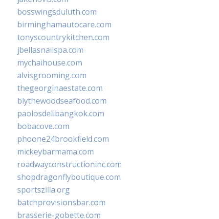
bosswingsduluth.com
birminghamautocare.com
tonyscountrykitchen.com
jbellasnailspa.com
mychaihouse.com
alvisgrooming.com
thegeorginaestate.com
blythewoodseafood.com
paolosdelibangkok.com
bobacove.com
phoone24brookfield.com
mickeybarmama.com
roadwayconstructioninc.com
shopdragonflyboutique.com
sportszilla.org
batchprovisionsbar.com
brasserie-gobette.com