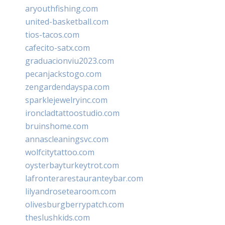
aryouthfishing.com
united-basketball.com
tios-tacos.com
cafecito-satx.com
graduacionviu2023.com
pecanjackstogo.com
zengardendayspa.com
sparklejewelryinc.com
ironcladtattoostudio.com
bruinshome.com
annascleaningsvc.com
wolfcitytattoo.com
oysterbayturkeytrot.com
lafronterarestauranteybar.com
lilyandrosetearoom.com
olivesburgberrypatch.com
theslushkids.com