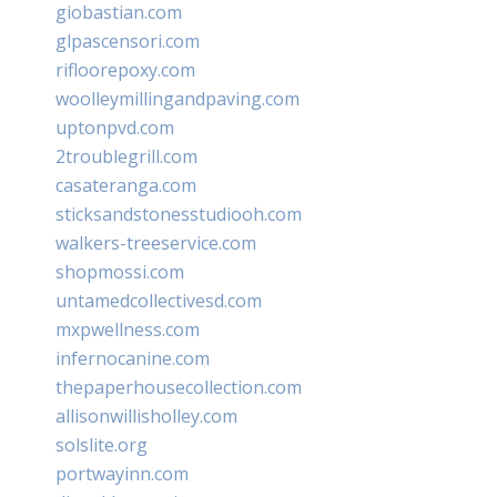
giobastian.com
glpascensori.com
rifloorepoxy.com
woolleymillingandpaving.com
uptonpvd.com
2troublegrill.com
casateranga.com
sticksandstonesstudiooh.com
walkers-treeservice.com
shopmossi.com
untamedcollectivesd.com
mxpwellness.com
infernocanine.com
thepaperhousecollection.com
allisonwillisholley.com
solslite.org
portwayinn.com