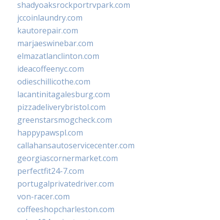
shadyoaksrockportrvpark.com
jccoinlaundry.com
kautorepair.com
marjaeswinebar.com
elmazatlanclinton.com
ideacoffeenyc.com
odieschillicothe.com
lacantinitagalesburg.com
pizzadeliverybristol.com
greenstarsmogcheck.com
happypawspl.com
callahansautoservicecenter.com
georgiascornermarket.com
perfectfit24-7.com
portugalprivatedriver.com
von-racer.com
coffeeshopcharleston.com