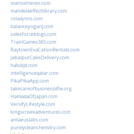
manoelneves.com
mandelaeffectlibrary.com
roselynns.com
balanceyoganj.com
salesforceblogs.com
TrainGames365.com
BaytownEvaCationRentals.com
JabalpurCakeDelivery.com
halobjd.com
intelligenceqatar.com
PikaPikaApp.com
takecareofbusinessdfw.org
HamadaOfJapan.com
VersifyLifestyle.com
kingscreekadventures.com
antaeuslabs.com
purelycleanchemdry.com