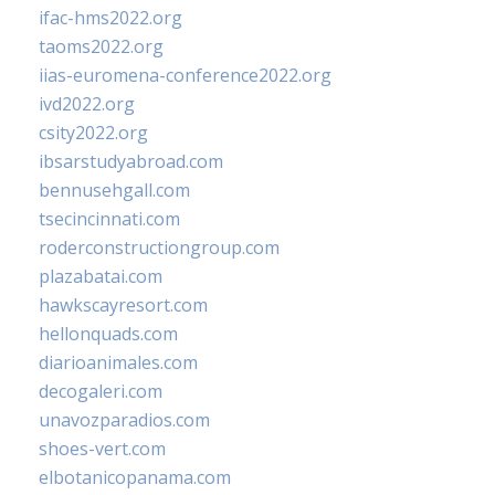
ifac-hms2022.org
taoms2022.org
iias-euromena-conference2022.org
ivd2022.org
csity2022.org
ibsarstudyabroad.com
bennusehgall.com
tsecincinnati.com
roderconstructiongroup.com
plazabatai.com
hawkscayresort.com
hellonquads.com
diarioanimales.com
decogaleri.com
unavozparadios.com
shoes-vert.com
elbotanicopanama.com