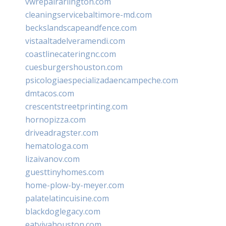
vwrepairarlington.com
cleaningservicebaltimore-md.com
beckslandscapeandfence.com
vistaaltadelveramendi.com
coastlinecateringnc.com
cuesburgershouston.com
psicologiaespecializadaencampeche.com
dmtacos.com
crescentstreetprinting.com
hornopizza.com
driveadragster.com
hematologa.com
lizaivanov.com
guesttinyhomes.com
home-plow-by-meyer.com
palatelatincuisine.com
blackdoglegacy.com
eatvivahouston.com