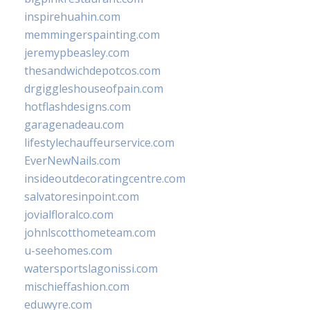
inspirehuahin.com
memmingerspainting.com
jeremypbeasley.com
thesandwichdepotcos.com
drgiggleshouseofpain.com
hotflashdesigns.com
garagenadeau.com
lifestylechauffeurservice.com
EverNewNails.com
insideoutdecoratingcentre.com
salvatoresinpoint.com
jovialfloralco.com
johnlscotthometeam.com
u-seehomes.com
watersportslagonissi.com
mischieffashion.com
eduwyre.com