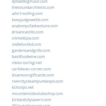
djmaddogmusic.com
thesoundarchitects.com
allin1roofing.com
keepjudgewebb.com
anatomyofadventure.com
drivancastillo.com
cmmedspa.com
midletontkd.com
gardensandgrills.com
basilfoodwine.com
nikko-tochigi.net
caribbean-corner.com
bluemoongiftcards.com
rivercitysteampunkexpo.com
kchoops.net
mountainsideskateshop.com
kirtlandcitytavern.com
301nutritionspot.com