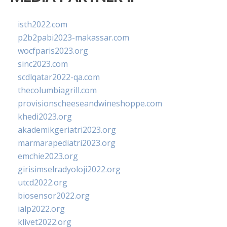
isth2022.com
p2b2pabi2023-makassar.com
wocfparis2023.org
sinc2023.com
scdlqatar2022-qa.com
thecolumbiagrill.com
provisionscheeseandwineshoppe.com
khedi2023.org
akademikgeriatri2023.org
marmarapediatri2023.org
emchie2023.org
girisimselradyoloji2022.org
utcd2022.org
biosensor2022.org
ialp2022.org
klivet2022.org