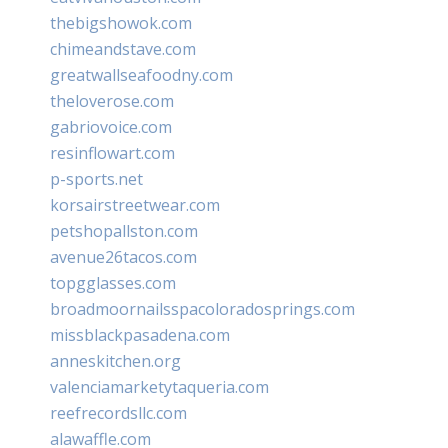
thebigshowok.com
chimeandstave.com
greatwallseafoodny.com
theloverose.com
gabriovoice.com
resinflowart.com
p-sports.net
korsairstreetwear.com
petshopallston.com
avenue26tacos.com
topgglasses.com
broadmoornailsspacoloradosprings.com
missblackpasadena.com
anneskitchen.org
valenciamarketytaqueria.com
reefrecordsllc.com
alawaffle.com