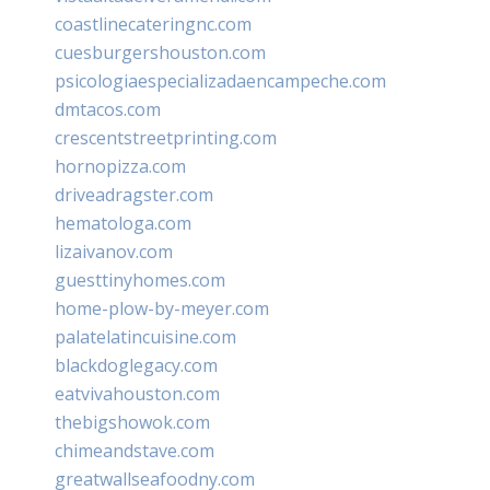
coastlinecateringnc.com
cuesburgershouston.com
psicologiaespecializadaencampeche.com
dmtacos.com
crescentstreetprinting.com
hornopizza.com
driveadragster.com
hematologa.com
lizaivanov.com
guesttinyhomes.com
home-plow-by-meyer.com
palatelatincuisine.com
blackdoglegacy.com
eatvivahouston.com
thebigshowok.com
chimeandstave.com
greatwallseafoodny.com