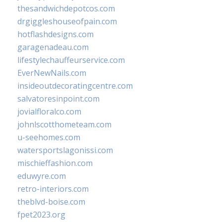
thesandwichdepotcos.com
drgiggleshouseofpain.com
hotflashdesigns.com
garagenadeau.com
lifestylechauffeurservice.com
EverNewNails.com
insideoutdecoratingcentre.com
salvatoresinpoint.com
jovialfloralco.com
johnlscotthometeam.com
u-seehomes.com
watersportslagonissi.com
mischieffashion.com
eduwyre.com
retro-interiors.com
theblvd-boise.com
fpet2023.org