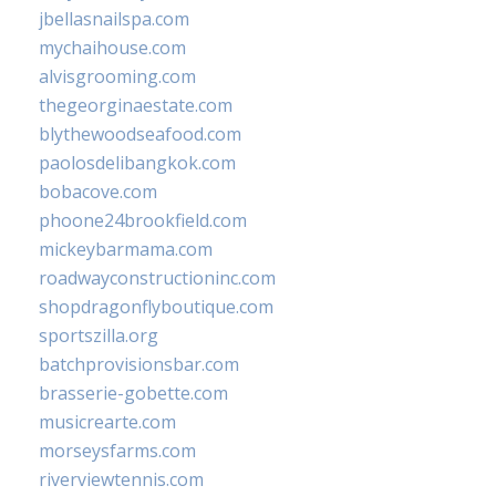
jbellasnailspa.com
mychaihouse.com
alvisgrooming.com
thegeorginaestate.com
blythewoodseafood.com
paolosdelibangkok.com
bobacove.com
phoone24brookfield.com
mickeybarmama.com
roadwayconstructioninc.com
shopdragonflyboutique.com
sportszilla.org
batchprovisionsbar.com
brasserie-gobette.com
musicrearte.com
morseysfarms.com
riverviewtennis.com