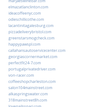
marjaeswinebar.com
elmazatlanclinton.com
ideacoffeenyc.com
odieschillicothe.com
lacantinitagalesburg.com
pizzadeliverybristol.com
greenstarsmogcheck.com
happypawspl.com
callahansautoservicecenter.com
georgiascornermarket.com
perfectfit24-7.com
portugalprivatedriver.com
von-racer.com
coffeeshopcharleston.com
salon104mainstreet.com
alkaspringswater.com
318mainstreet8h.com
lovenailsspari.com