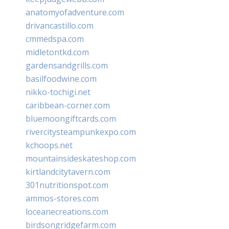
anatomyofadventure.com
drivancastillo.com
cmmedspa.com
midletontkd.com
gardensandgrills.com
basilfoodwine.com
nikko-tochigi.net
caribbean-corner.com
bluemoongiftcards.com
rivercitysteampunkexpo.com
kchoops.net
mountainsideskateshop.com
kirtlandcitytavern.com
301nutritionspot.com
ammos-stores.com
loceanecreations.com
birdsongridgefarm.com