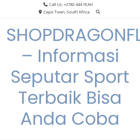
Skip
Call Us: +2782 444 YEAH
to
Cape Town, South Africa
content
SHOPDRAGONF
– Informasi
Seputar Sport
Terbaik Bisa
Anda Coba