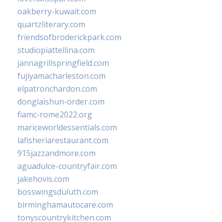
oakberry-kuwait.com
quartzliterary.com
friendsofbroderickpark.com
studiopiattellina.com
jannagrillspringfield.com
fujiyamacharleston.com
elpatronchardon.com
donglaishun-order.com
fiamc-rome2022.org
mariceworldessentials.com
lafisheriarestaurant.com
915jazzandmore.com
aguadulce-countryfair.com
jakehovis.com
bosswingsduluth.com
birminghamautocare.com
tonyscountrykitchen.com