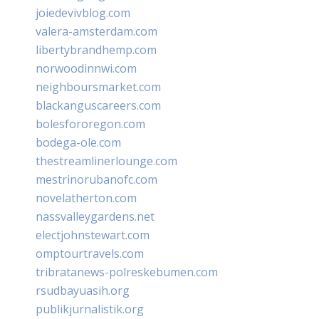
joiedevivblog.com
valera-amsterdam.com
libertybrandhemp.com
norwoodinnwi.com
neighboursmarket.com
blackanguscareers.com
bolesfororegon.com
bodega-ole.com
thestreamlinerlounge.com
mestrinorubanofc.com
novelatherton.com
nassvalleygardens.net
electjohnstewart.com
omptourtravels.com
tribratanews-polreskebumen.com
rsudbayuasih.org
publikjurnalistik.org