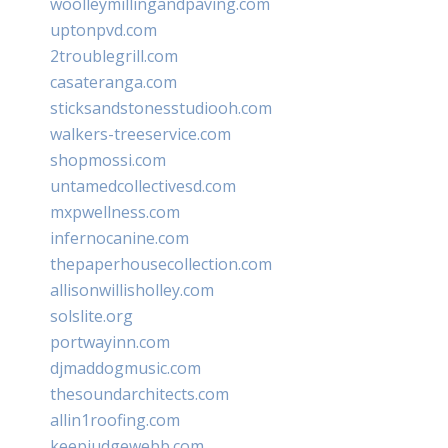
woolleymillingandpaving.com
uptonpvd.com
2troublegrill.com
casateranga.com
sticksandstonesstudiooh.com
walkers-treeservice.com
shopmossi.com
untamedcollectivesd.com
mxpwellness.com
infernocanine.com
thepaperhousecollection.com
allisonwillisholley.com
solslite.org
portwayinn.com
djmaddogmusic.com
thesoundarchitects.com
allin1roofing.com
keepjudgewebb.com