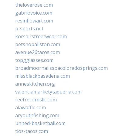
theloverose.com
gabriovoice.com
resinflowart.com
p-sports.net
korsairstreetwear.com
petshopallston.com
avenue26tacos.com
topgglasses.com
broadmoornailsspacoloradosprings.com
missblackpasadena.com
anneskitchen.org
valenciamarketytaqueria.com
reefrecordsllc.com
alawaffle.com
aryouthfishing.com
united-basketball.com
tios-tacos.com