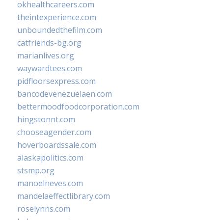
okhealthcareers.com
theintexperience.com
unboundedthefilm.com
catfriends-bg.org
marianlives.org
waywardtees.com
pidfloorsexpress.com
bancodevenezuelaen.com
bettermoodfoodcorporation.com
hingstonnt.com
chooseagender.com
hoverboardssale.com
alaskapolitics.com
stsmp.org
manoelneves.com
mandelaeffectlibrary.com
roselynns.com