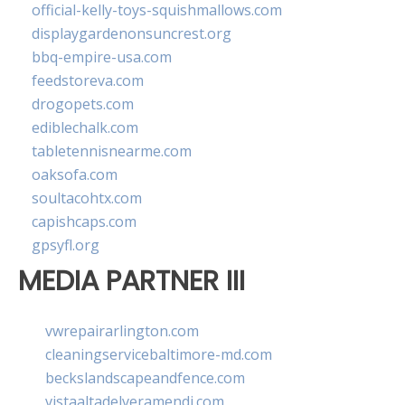
official-kelly-toys-squishmallows.com
displaygardenonsuncrest.org
bbq-empire-usa.com
feedstoreva.com
drogopets.com
ediblechalk.com
tabletennisnearme.com
oaksofa.com
soultacohtx.com
capishcaps.com
gpsyfl.org
MEDIA PARTNER III
vwrepairarlington.com
cleaningservicebaltimore-md.com
beckslandscapeandfence.com
vistaaltadelveramendi.com