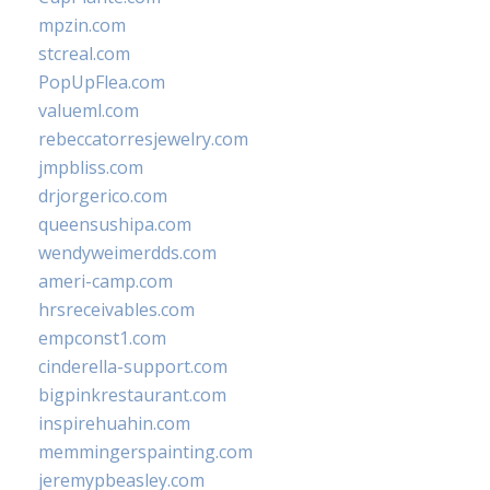
mpzin.com
stcreal.com
PopUpFlea.com
valueml.com
rebeccatorresjewelry.com
jmpbliss.com
drjorgerico.com
queensushipa.com
wendyweimerdds.com
ameri-camp.com
hrsreceivables.com
empconst1.com
cinderella-support.com
bigpinkrestaurant.com
inspirehuahin.com
memmingerspainting.com
jeremypbeasley.com