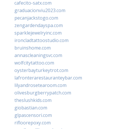
cafecito-satx.com
graduacionviu2023.com
pecanjackstogo.com
zengardendayspa.com
sparklejewelryinc.com
ironcladtattoostudio.com
bruinshome.com
annascleaningsvc.com
wolfcitytattoo.com
oysterbayturkeytrot.com
lafronterarestauranteybar.com
lilyandrosetearoom.com
olivesburgberrypatch.com
theslushkids.com
giobastian.com
glpascensori.com
rifloorepoxy.com