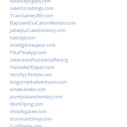
balanceyoganj.com
salesforceblogs.com
TrainGames365.com
BaytownEvaCationRentals.com
JabalpurCakeDelivery.com
halobjd.com
intelligenceqatar.com
PikaPikaApp.com
takecareofbusinessdfw.org
HamadaOfJapan.com
VersifyLifestyle.com
kingscreekadventures.com
antaeuslabs.com
purelycleanchemdry.com
WishOping.com
shoplegacee.com
bonvivantshop.com
CupPlante.com