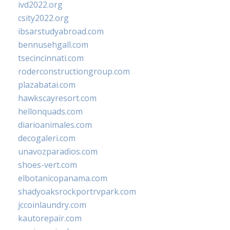
ivd2022.org
csity2022.org
ibsarstudyabroad.com
bennusehgall.com
tsecincinnati.com
roderconstructiongroup.com
plazabatai.com
hawkscayresort.com
hellonquads.com
diarioanimales.com
decogaleri.com
unavozparadios.com
shoes-vert.com
elbotanicopanama.com
shadyoaksrockportrvpark.com
jccoinlaundry.com
kautorepair.com