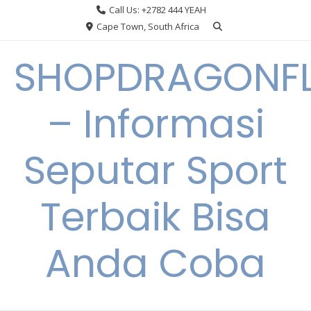
Skip
Call Us: +2782 444 YEAH
to
Cape Town, South Africa
content
SHOPDRAGONF
– Informasi
Seputar Sport
Terbaik Bisa
Anda Coba