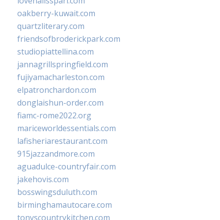
lovenailsspari.com
oakberry-kuwait.com
quartzliterary.com
friendsofbroderickpark.com
studiopiattellina.com
jannagrillspringfield.com
fujiyamacharleston.com
elpatronchardon.com
donglaishun-order.com
fiamc-rome2022.org
mariceworldessentials.com
lafisheriarestaurant.com
915jazzandmore.com
aguadulce-countryfair.com
jakehovis.com
bosswingsduluth.com
birminghamautocare.com
tonyscountrykitchen.com