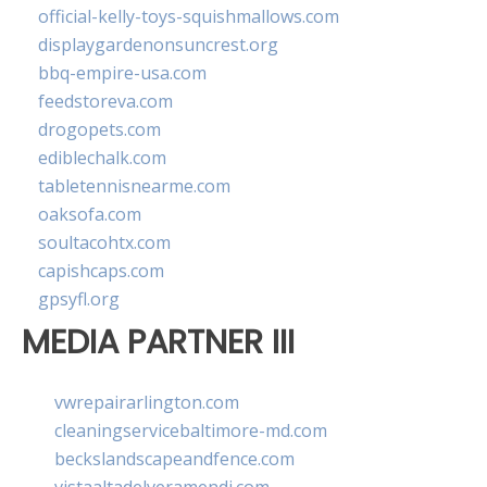
official-kelly-toys-squishmallows.com
displaygardenonsuncrest.org
bbq-empire-usa.com
feedstoreva.com
drogopets.com
ediblechalk.com
tabletennisnearme.com
oaksofa.com
soultacohtx.com
capishcaps.com
gpsyfl.org
MEDIA PARTNER III
vwrepairarlington.com
cleaningservicebaltimore-md.com
beckslandscapeandfence.com
vistaaltadelveramendi.com