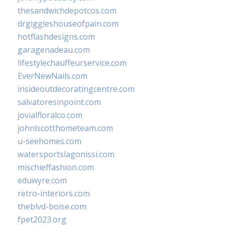
thesandwichdepotcos.com
drgiggleshouseofpain.com
hotflashdesigns.com
garagenadeau.com
lifestylechauffeurservice.com
EverNewNails.com
insideoutdecoratingcentre.com
salvatoresinpoint.com
jovialfloralco.com
johnlscotthometeam.com
u-seehomes.com
watersportslagonissi.com
mischieffashion.com
eduwyre.com
retro-interiors.com
theblvd-boise.com
fpet2023.org