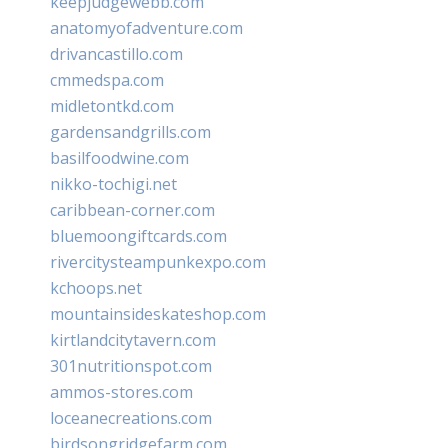
keepjudgewebb.com
anatomyofadventure.com
drivancastillo.com
cmmedspa.com
midletontkd.com
gardensandgrills.com
basilfoodwine.com
nikko-tochigi.net
caribbean-corner.com
bluemoongiftcards.com
rivercitysteampunkexpo.com
kchoops.net
mountainsideskateshop.com
kirtlandcitytavern.com
301nutritionspot.com
ammos-stores.com
loceanecreations.com
birdsongridgefarm.com