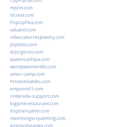
CupPlante.com
mpzin.com
stcreal.com
PopUpFlea.com
valueml.com
rebeccatorresjewelry.com
jmpbliss.com
drjorgerico.com
queensushipa.com
wendyweimerdds.com
ameri-camp.com
hrsreceivables.com
empconst1.com
cinderella-support.com
bigpinkrestaurant.com
inspirehuahin.com
memmingerspainting.com
jeremypbeasley.com