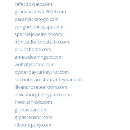
cafecito-satx.com
graduacionviu2023.com
pecanjackstogo.com
zengardendayspa.com
sparklejewelryinc.com
ironcladtattoostudio.com
bruinshome.com
annascleaningsvc.com
wolfcitytattoo.com
oysterbayturkeytrot.com
lafronterarestauranteybar.com
lilyandrosetearoom.com
olivesburgberrypatch.com
theslushkids.com
giobastian.com
glpascensori.com
rifloorepoxy.com