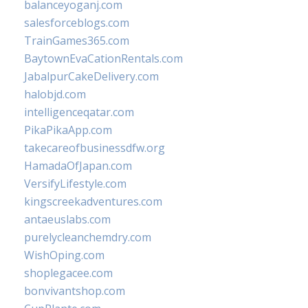
balanceyoganj.com
salesforceblogs.com
TrainGames365.com
BaytownEvaCationRentals.com
JabalpurCakeDelivery.com
halobjd.com
intelligenceqatar.com
PikaPikaApp.com
takecareofbusinessdfw.org
HamadaOfJapan.com
VersifyLifestyle.com
kingscreekadventures.com
antaeuslabs.com
purelycleanchemdry.com
WishOping.com
shoplegacee.com
bonvivantshop.com