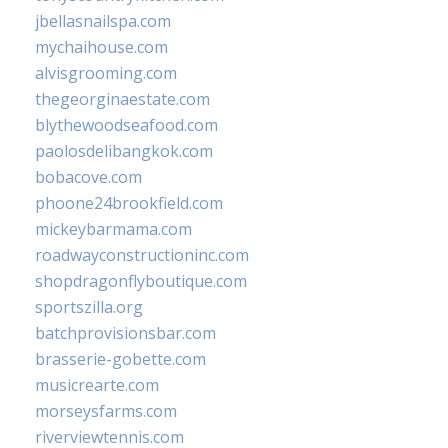
jbellasnailspa.com
mychaihouse.com
alvisgrooming.com
thegeorginaestate.com
blythewoodseafood.com
paolosdelibangkok.com
bobacove.com
phoone24brookfield.com
mickeybarmama.com
roadwayconstructioninc.com
shopdragonflyboutique.com
sportszilla.org
batchprovisionsbar.com
brasserie-gobette.com
musicrearte.com
morseysfarms.com
riverviewtennis.com