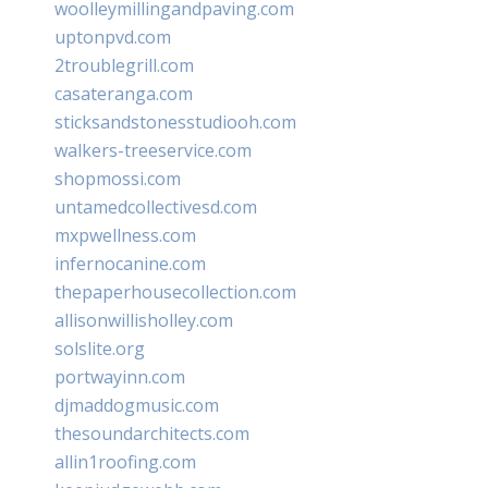
woolleymillingandpaving.com
uptonpvd.com
2troublegrill.com
casateranga.com
sticksandstonesstudiooh.com
walkers-treeservice.com
shopmossi.com
untamedcollectivesd.com
mxpwellness.com
infernocanine.com
thepaperhousecollection.com
allisonwillisholley.com
solslite.org
portwayinn.com
djmaddogmusic.com
thesoundarchitects.com
allin1roofing.com