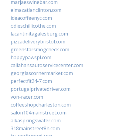
marjaeswinebar.com
elmazatlanclinton.com
ideacoffeenyc.com
odieschillicothe.com
lacantinitagalesburg.com
pizzadeliverybristol.com
greenstarsmogcheck.com
happypawspl.com
callahansautoservicecenter.com
georgiascornermarket.com
perfectfit24-7.com
portugalprivatedriver.com
von-racer.com
coffeeshopcharleston.com
salon104mainstreet.com
alkaspringswater.com
318mainstreet8h.com