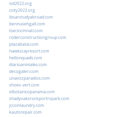
ivd2022.org
csity2022.org
ibsarstudyabroad.com
bennusehgall.com
tsecincinnati.com
roderconstructiongroup.com
plazabatai.com
hawkscayresort.com
hellonquads.com
diarioanimales.com
decogaleri.com
unavozparadios.com
shoes-vert.com
elbotanicopanama.com
shadyoaksrockportrvpark.com
jccoinlaundry.com
kautorepair.com