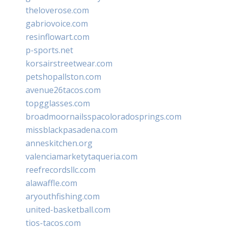
theloverose.com
gabriovoice.com
resinflowart.com
p-sports.net
korsairstreetwear.com
petshopallston.com
avenue26tacos.com
topgglasses.com
broadmoornailsspacoloradosprings.com
missblackpasadena.com
anneskitchen.org
valenciamarketytaqueria.com
reefrecordsllc.com
alawaffle.com
aryouthfishing.com
united-basketball.com
tios-tacos.com