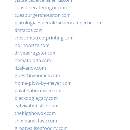
coastlinecateringnc.com
cuesburgershouston.com
psicologiaespecializadaencampeche.com
dmtacos.com
crescentstreetprinting.com
hornopizza.com
driveadragster.com
hematologa.com
lizaivanov.com
guesttinyhomes.com
home-plow-by-meyer.com
palatelatincuisine.com
blackdoglegacy.com
eatvivahouston.com
thebigshowok.com
chimeandstave.com
greatwallseafoodny.com