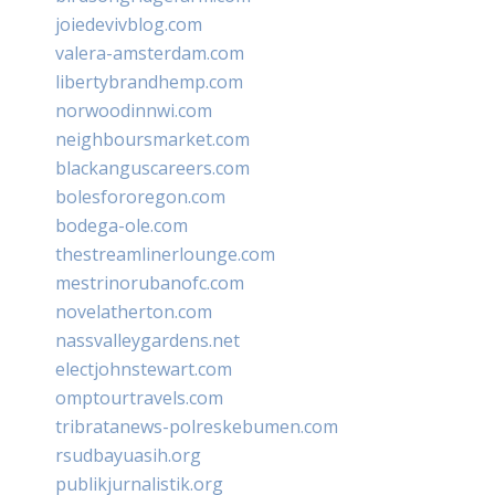
joiedevivblog.com
valera-amsterdam.com
libertybrandhemp.com
norwoodinnwi.com
neighboursmarket.com
blackanguscareers.com
bolesfororegon.com
bodega-ole.com
thestreamlinerlounge.com
mestrinorubanofc.com
novelatherton.com
nassvalleygardens.net
electjohnstewart.com
omptourtravels.com
tribratanews-polreskebumen.com
rsudbayuasih.org
publikjurnalistik.org