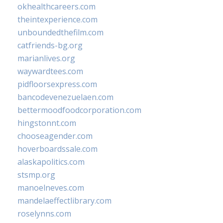
okhealthcareers.com
theintexperience.com
unboundedthefilm.com
catfriends-bg.org
marianlives.org
waywardtees.com
pidfloorsexpress.com
bancodevenezuelaen.com
bettermoodfoodcorporation.com
hingstonnt.com
chooseagender.com
hoverboardssale.com
alaskapolitics.com
stsmp.org
manoelneves.com
mandelaeffectlibrary.com
roselynns.com