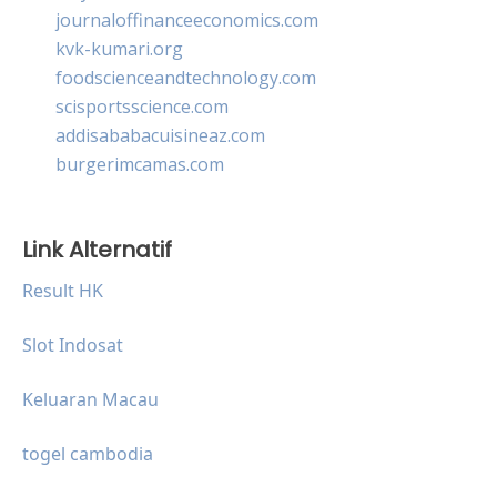
journaloffinanceeconomics.com
kvk-kumari.org
foodscienceandtechnology.com
scisportsscience.com
addisababacuisineaz.com
burgerimcamas.com
Link Alternatif
Result HK
Slot Indosat
Keluaran Macau
togel cambodia