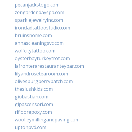
pecanjackstogo.com
zengardendayspa.com
sparklejewelryinc.com
ironcladtattoostudio.com
bruinshome.com
annascleaningsvc.com
wolfcitytattoo.com
oysterbayturkeytrot.com
lafronterarestauranteybar.com
lilyandrosetearoom.com
olivesburgberrypatch.com
theslushkids.com
giobastian.com
glpascensori.com
rifloorepoxy.com
woolleymillingandpaving.com
uptonpvd.com