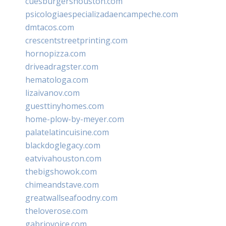
cuesburgershouston.com
psicologiaespecializadaencampeche.com
dmtacos.com
crescentstreetprinting.com
hornopizza.com
driveadragster.com
hematologa.com
lizaivanov.com
guesttinyhomes.com
home-plow-by-meyer.com
palatelatincuisine.com
blackdoglegacy.com
eatvivahouston.com
thebigshowok.com
chimeandstave.com
greatwallseafoodny.com
theloverose.com
gabriovoice.com