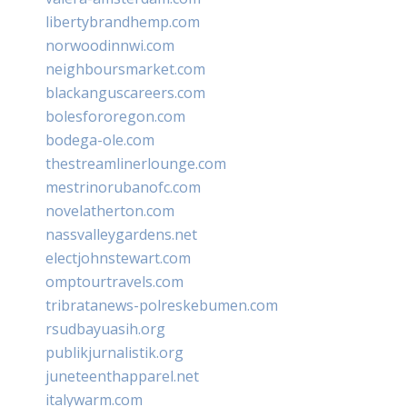
libertybrandhemp.com
norwoodinnwi.com
neighboursmarket.com
blackanguscareers.com
bolesfororegon.com
bodega-ole.com
thestreamlinerlounge.com
mestrinorubanofc.com
novelatherton.com
nassvalleygardens.net
electjohnstewart.com
omptourtravels.com
tribratanews-polreskebumen.com
rsudbayuasih.org
publikjurnalistik.org
juneteenthapparel.net
italywarm.com