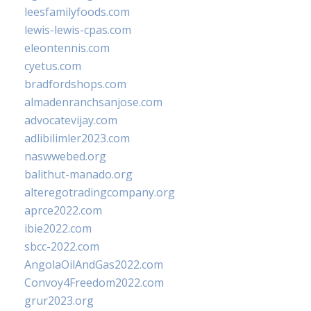
leesfamilyfoods.com
lewis-lewis-cpas.com
eleontennis.com
cyetus.com
bradfordshops.com
almadenranchsanjose.com
advocatevijay.com
adlibilimler2023.com
naswwebed.org
balithut-manado.org
alteregotradingcompany.org
aprce2022.com
ibie2022.com
sbcc-2022.com
AngolaOilAndGas2022.com
Convoy4Freedom2022.com
grur2023.org