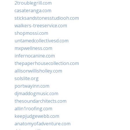
2troublegrill.com
casateranga.com
sticksandstonesstudiooh.com
walkers-treeservice.com
shopmossi.com
untamedcollectivesd.com
mxpwellness.com
infernocanine.com
thepaperhousecollection.com
allisonwillisholley.com
solslite.org
portwayinn.com
djmaddogmusic.com
thesoundarchitects.com
allin1roofing.com
keepjudgewebb.com
anatomyofadventure.com