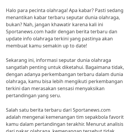
Halo para pecinta olahraga! Apa kabar? Pasti sedang
menantikan kabar terbaru seputar dunia olahraga,
bukan? Nah, jangan khawatir karena kali ini
Sportanews.com hadir dengan berita terbaru dan
update info olahraga terkini yang pastinya akan
membuat kamu semakin up to date!
Sekarang ini, informasi seputar dunia olahraga
sangatlah penting untuk diketahui. Bagaimana tidak,
dengan adanya perkembangan terbaru dalam dunia
olahraga, kamu bisa lebih mengikuti perkembangan
terkini dan merasakan sensasi menyaksikan
pertandingan yang seru.
Salah satu berita terbaru dari Sportanews.com
adalah mengenai kemenangan tim sepakbola favorit
kamu dalam pertandingan terakhir. Menurut analisis
dari pakar olahraga, kemenangan tersebut tidak