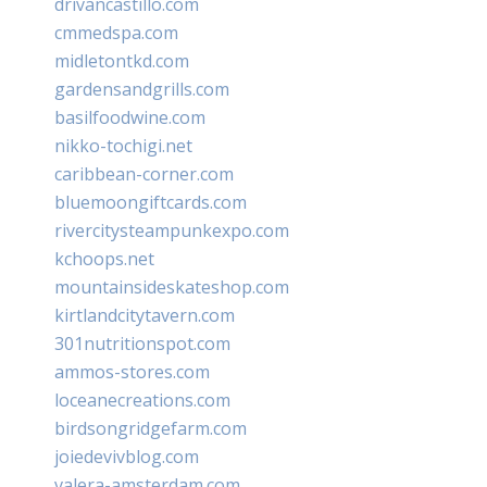
drivancastillo.com
cmmedspa.com
midletontkd.com
gardensandgrills.com
basilfoodwine.com
nikko-tochigi.net
caribbean-corner.com
bluemoongiftcards.com
rivercitysteampunkexpo.com
kchoops.net
mountainsideskateshop.com
kirtlandcitytavern.com
301nutritionspot.com
ammos-stores.com
loceanecreations.com
birdsongridgefarm.com
joiedevivblog.com
valera-amsterdam.com