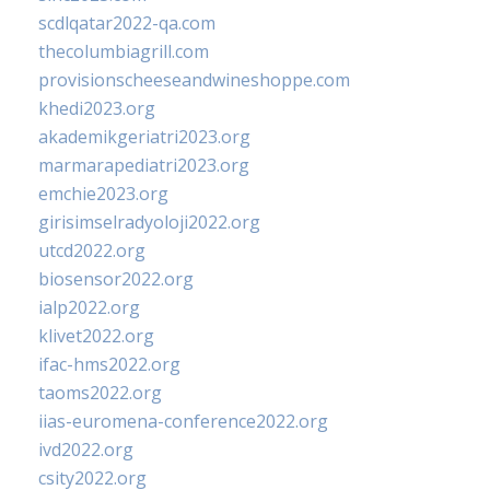
scdlqatar2022-qa.com
thecolumbiagrill.com
provisionscheeseandwineshoppe.com
khedi2023.org
akademikgeriatri2023.org
marmarapediatri2023.org
emchie2023.org
girisimselradyoloji2022.org
utcd2022.org
biosensor2022.org
ialp2022.org
klivet2022.org
ifac-hms2022.org
taoms2022.org
iias-euromena-conference2022.org
ivd2022.org
csity2022.org