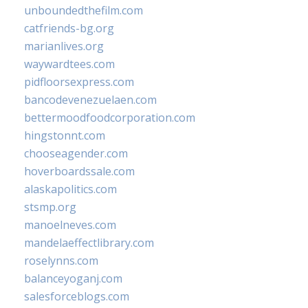
unboundedthefilm.com
catfriends-bg.org
marianlives.org
waywardtees.com
pidfloorsexpress.com
bancodevenezuelaen.com
bettermoodfoodcorporation.com
hingstonnt.com
chooseagender.com
hoverboardssale.com
alaskapolitics.com
stsmp.org
manoelneves.com
mandelaeffectlibrary.com
roselynns.com
balanceyoganj.com
salesforceblogs.com