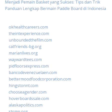
Menjadi Pemain Basket yang Sukses: Tips dan Trik
Panduan Lengkap Bermain Paddle Board di Indonesia
okhealthcareers.com
theintexperience.com
unboundedthefilm.com
catfriends-bg.org
marianlives.org
waywardtees.com
pidfloorsexpress.com
bancodevenezuelaen.com
bettermoodfoodcorporation.com
hingstonnt.com
chooseagender.com
hoverboardssale.com
alaskapolitics.com
stsmp.org