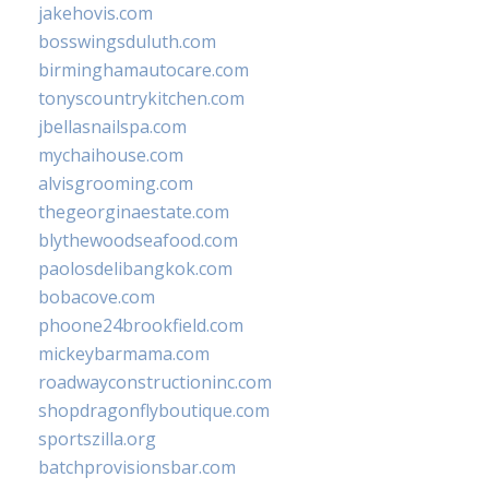
jakehovis.com
bosswingsduluth.com
birminghamautocare.com
tonyscountrykitchen.com
jbellasnailspa.com
mychaihouse.com
alvisgrooming.com
thegeorginaestate.com
blythewoodseafood.com
paolosdelibangkok.com
bobacove.com
phoone24brookfield.com
mickeybarmama.com
roadwayconstructioninc.com
shopdragonflyboutique.com
sportszilla.org
batchprovisionsbar.com