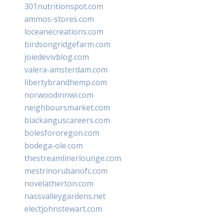
301nutritionspot.com
ammos-stores.com
loceanecreations.com
birdsongridgefarm.com
joiedevivblog.com
valera-amsterdam.com
libertybrandhemp.com
norwoodinnwi.com
neighboursmarket.com
blackanguscareers.com
bolesfororegon.com
bodega-ole.com
thestreamlinerlounge.com
mestrinorubanofc.com
novelatherton.com
nassvalleygardens.net
electjohnstewart.com