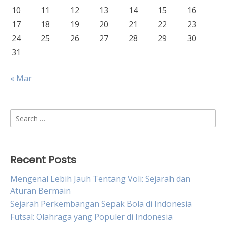
10
11
12
13
14
15
16
17
18
19
20
21
22
23
24
25
26
27
28
29
30
31
« Mar
Search
for:
Recent Posts
Mengenal Lebih Jauh Tentang Voli: Sejarah dan
Aturan Bermain
Sejarah Perkembangan Sepak Bola di Indonesia
Futsal: Olahraga yang Populer di Indonesia