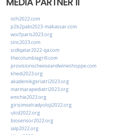
MEDIA PARTNER II
isth2022.com
p2b2pabi2023-makassar.com
wocfparis2023.org
sinc2023.com
scdlqatar2022-qa.com
thecolumbiagrill.com
provisionscheeseandwineshoppe.com
khedi2023.org
akademikgeriatri2023.org
marmarapediatri2023.org
emchie2023.org
girisimselradyoloji2022.org
utcd2022.org
biosensor2022.org
ialp2022.org