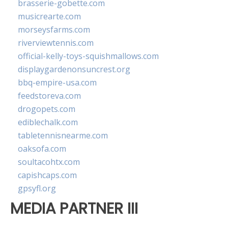
brasserie-gobette.com
musicrearte.com
morseysfarms.com
riverviewtennis.com
official-kelly-toys-squishmallows.com
displaygardenonsuncrest.org
bbq-empire-usa.com
feedstoreva.com
drogopets.com
ediblechalk.com
tabletennisnearme.com
oaksofa.com
soultacohtx.com
capishcaps.com
gpsyfl.org
MEDIA PARTNER III