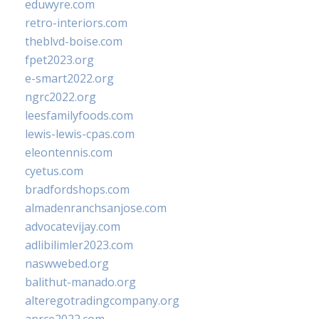
eduwyre.com
retro-interiors.com
theblvd-boise.com
fpet2023.org
e-smart2022.org
ngrc2022.org
leesfamilyfoods.com
lewis-lewis-cpas.com
eleontennis.com
cyetus.com
bradfordshops.com
almadenranchsanjose.com
advocatevijay.com
adlibilimler2023.com
naswwebed.org
balithut-manado.org
alteregotradingcompany.org