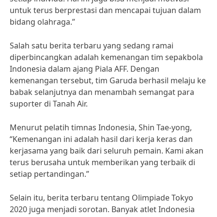
untuk terus berprestasi dan mencapai tujuan dalam
bidang olahraga.”
Salah satu berita terbaru yang sedang ramai
diperbincangkan adalah kemenangan tim sepakbola
Indonesia dalam ajang Piala AFF. Dengan
kemenangan tersebut, tim Garuda berhasil melaju ke
babak selanjutnya dan menambah semangat para
suporter di Tanah Air.
Menurut pelatih timnas Indonesia, Shin Tae-yong,
“Kemenangan ini adalah hasil dari kerja keras dan
kerjasama yang baik dari seluruh pemain. Kami akan
terus berusaha untuk memberikan yang terbaik di
setiap pertandingan.”
Selain itu, berita terbaru tentang Olimpiade Tokyo
2020 juga menjadi sorotan. Banyak atlet Indonesia