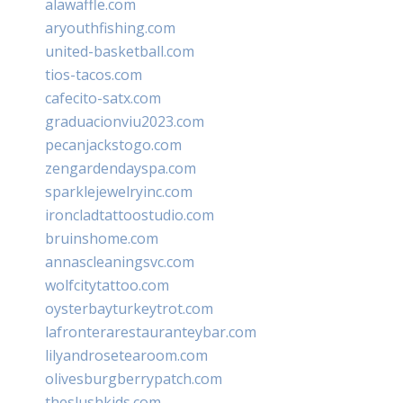
alawaffle.com
aryouthfishing.com
united-basketball.com
tios-tacos.com
cafecito-satx.com
graduacionviu2023.com
pecanjackstogo.com
zengardendayspa.com
sparklejewelryinc.com
ironcladtattoostudio.com
bruinshome.com
annascleaningsvc.com
wolfcitytattoo.com
oysterbayturkeytrot.com
lafronterarestauranteybar.com
lilyandrosetearoom.com
olivesburgberrypatch.com
theslushkids.com