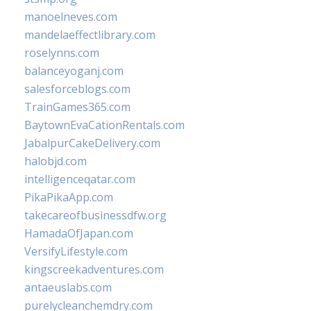
manoelneves.com
mandelaeffectlibrary.com
roselynns.com
balanceyoganj.com
salesforceblogs.com
TrainGames365.com
BaytownEvaCationRentals.com
JabalpurCakeDelivery.com
halobjd.com
intelligenceqatar.com
PikaPikaApp.com
takecareofbusinessdfw.org
HamadaOfJapan.com
VersifyLifestyle.com
kingscreekadventures.com
antaeuslabs.com
purelycleanchemdry.com