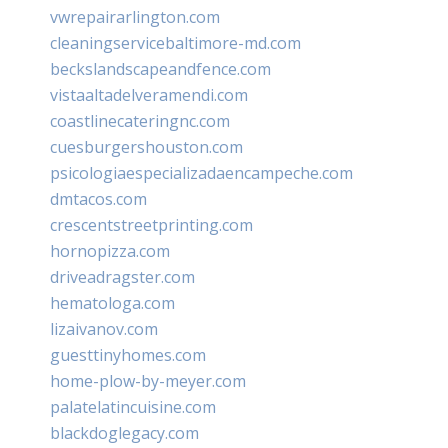
vwrepairarlington.com
cleaningservicebaltimore-md.com
beckslandscapeandfence.com
vistaaltadelveramendi.com
coastlinecateringnc.com
cuesburgershouston.com
psicologiaespecializadaencampeche.com
dmtacos.com
crescentstreetprinting.com
hornopizza.com
driveadragster.com
hematologa.com
lizaivanov.com
guesttinyhomes.com
home-plow-by-meyer.com
palatelatincuisine.com
blackdoglegacy.com