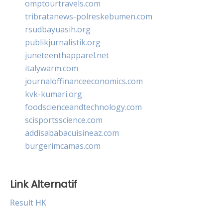
omptourtravels.com
tribratanews-polreskebumen.com
rsudbayuasih.org
publikjurnalistik.org
juneteenthapparel.net
italywarm.com
journaloffinanceeconomics.com
kvk-kumari.org
foodscienceandtechnology.com
scisportsscience.com
addisababacuisineaz.com
burgerimcamas.com
Link Alternatif
Result HK