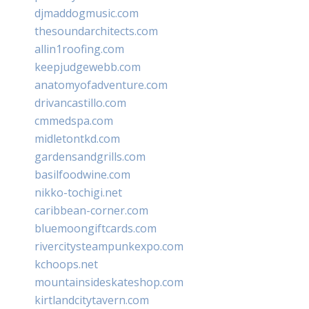
djmaddogmusic.com
thesoundarchitects.com
allin1roofing.com
keepjudgewebb.com
anatomyofadventure.com
drivancastillo.com
cmmedspa.com
midletontkd.com
gardensandgrills.com
basilfoodwine.com
nikko-tochigi.net
caribbean-corner.com
bluemoongiftcards.com
rivercitysteampunkexpo.com
kchoops.net
mountainsideskateshop.com
kirtlandcitytavern.com