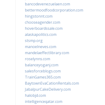
bancodevenezuelaen.com
bettermoodfoodcorporation.com
hingstonnt.com
chooseagender.com
hoverboardssale.com
alaskapolitics.com
stsmp.org
manoelneves.com
mandelaeffectlibrary.com
roselynns.com
balanceyoganj.com
salesforceblogs.com
TrainGames365.com
BaytownEvaCationRentals.com
JabalpurCakeDelivery.com
halobjd.com
intelligenceqatar.com