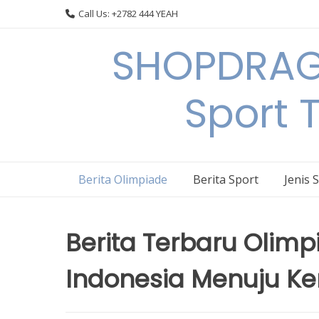
Skip
Call Us: +2782 444 YEAH
to
content
SHOPDRAGO
Sport 
Berita Olimpiade
Berita Sport
Jenis 
Berita Terbaru Olimp
Indonesia Menuju 