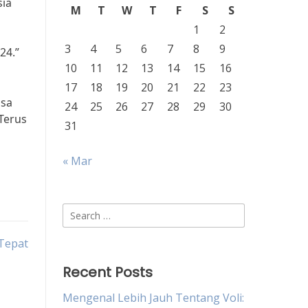
sia
M
T
W
T
F
S
S
i
1
2
3
4
5
6
7
8
9
24.”
10
11
12
13
14
15
16
17
18
19
20
21
22
23
gsa
24
25
26
27
28
29
30
 Terus
31
« Mar
Search
for:
 Tepat
Recent Posts
Mengenal Lebih Jauh Tentang Voli: