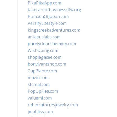
PikaPikaApp.com
takecareofbusinessdfw.org
HamadaOfJapan.com
VersifyLifestyle.com
kingscreekadventures.com
antaeuslabs.com
purelycleanchemdry.com
WishOping.com
shoplegacee.com
bonvivantshop.com
CupPlante.com
mpzin.com
stcreal.com
PopUpFlea.com
valueml.com
rebeccatorresjewelry.com
jmpbliss.com