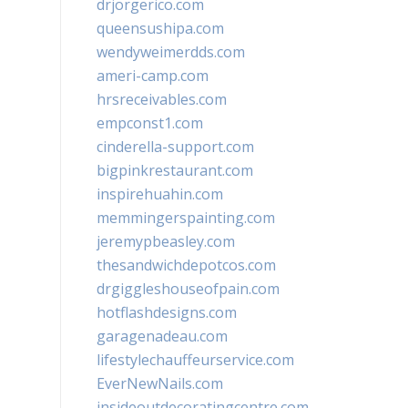
drjorgerico.com
queensushipa.com
wendyweimerdds.com
ameri-camp.com
hrsreceivables.com
empconst1.com
cinderella-support.com
bigpinkrestaurant.com
inspirehuahin.com
memmingerspainting.com
jeremypbeasley.com
thesandwichdepotcos.com
drgiggleshouseofpain.com
hotflashdesigns.com
garagenadeau.com
lifestylechauffeurservice.com
EverNewNails.com
insideoutdecoratingcentre.com