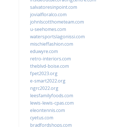
salvatoresinpoint.com
jovialfloralco.com
johnlscotthometeam.com
u-seehomes.com
watersportslagonissi.com
mischieffashion.com
eduwyre.com
retro-interiors.com
theblvd-boise.com
fpet2023.org
e-smart2022.org
ngrc2022.org
leesfamilyfoods.com
lewis-lewis-cpas.com
eleontennis.com
cyetus.com
bradfordshops.com