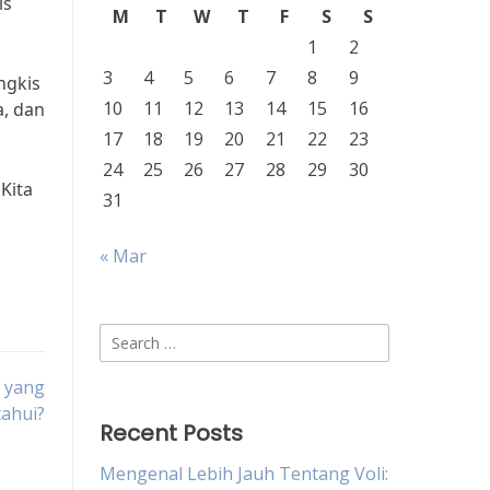
is
M
T
W
T
F
S
S
1
2
3
4
5
6
7
8
9
ngkis
10
11
12
13
14
15
16
a, dan
17
18
19
20
21
22
23
24
25
26
27
28
29
30
Kita
31
« Mar
Search
for:
a yang
ahui?
Recent Posts
Mengenal Lebih Jauh Tentang Voli: