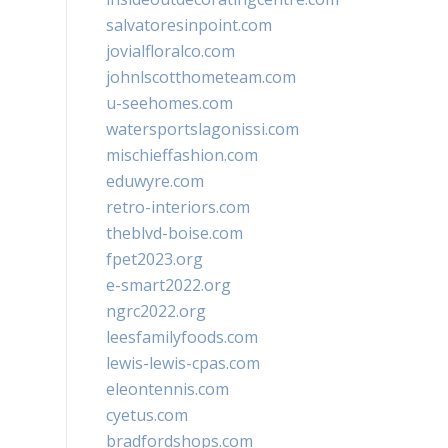
salvatoresinpoint.com
jovialfloralco.com
johnlscotthometeam.com
u-seehomes.com
watersportslagonissi.com
mischieffashion.com
eduwyre.com
retro-interiors.com
theblvd-boise.com
fpet2023.org
e-smart2022.org
ngrc2022.org
leesfamilyfoods.com
lewis-lewis-cpas.com
eleontennis.com
cyetus.com
bradfordshops.com