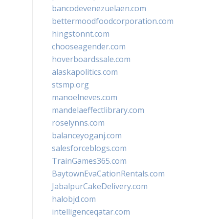
bancodevenezuelaen.com
bettermoodfoodcorporation.com
hingstonnt.com
chooseagender.com
hoverboardssale.com
alaskapolitics.com
stsmp.org
manoelneves.com
mandelaeffectlibrary.com
roselynns.com
balanceyoganj.com
salesforceblogs.com
TrainGames365.com
BaytownEvaCationRentals.com
JabalpurCakeDelivery.com
halobjd.com
intelligenceqatar.com