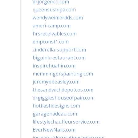
drjorgerico.com
queensushipa.com
wendyweimerdds.com
ameri-camp.com
hrsreceivables.com
empconst1.com
cinderella-support.com
bigpinkrestaurant.com
inspirehuahin.com
memmingerspainting.com
jeremypbeasley.com
thesandwichdepotcos.com
drgiggleshouseofpain.com
hotflashdesigns.com
garagenadeau.com
lifestylechauffeurservice.com
EverNewNails.com
insideoutdecoratingcentre.com