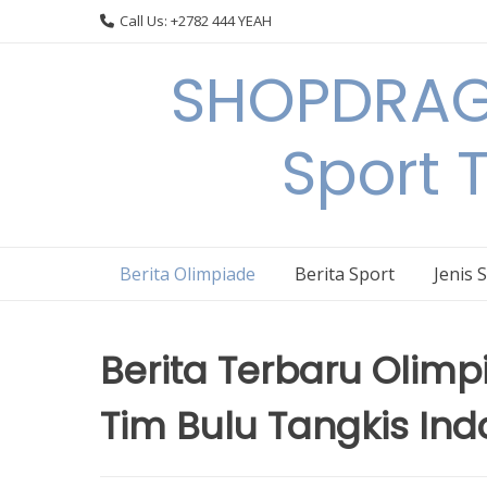
Skip
Call Us: +2782 444 YEAH
to
content
SHOPDRAGO
Sport 
Berita Olimpiade
Berita Sport
Jenis 
Berita Terbaru Olimp
Tim Bulu Tangkis Ind