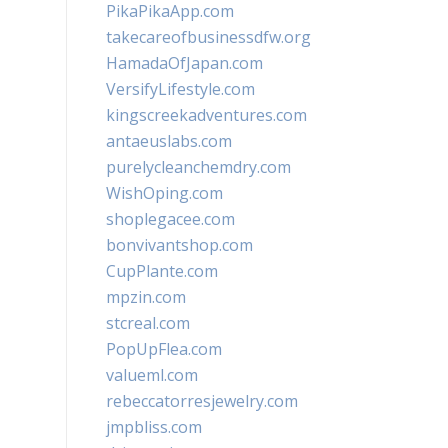
PikaPikaApp.com
takecareofbusinessdfw.org
HamadaOfJapan.com
VersifyLifestyle.com
kingscreekadventures.com
antaeuslabs.com
purelycleanchemdry.com
WishOping.com
shoplegacee.com
bonvivantshop.com
CupPlante.com
mpzin.com
stcreal.com
PopUpFlea.com
valueml.com
rebeccatorresjewelry.com
jmpbliss.com