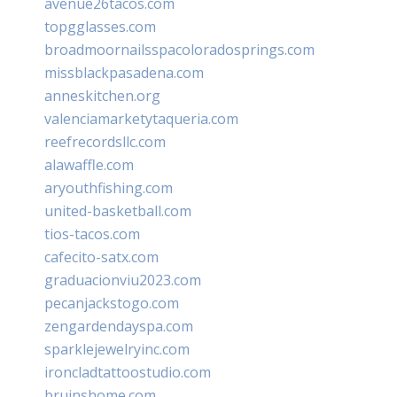
avenue26tacos.com
topgglasses.com
broadmoornailsspacoloradosprings.com
missblackpasadena.com
anneskitchen.org
valenciamarketytaqueria.com
reefrecordsllc.com
alawaffle.com
aryouthfishing.com
united-basketball.com
tios-tacos.com
cafecito-satx.com
graduacionviu2023.com
pecanjackstogo.com
zengardendayspa.com
sparklejewelryinc.com
ironcladtattoostudio.com
bruinshome.com