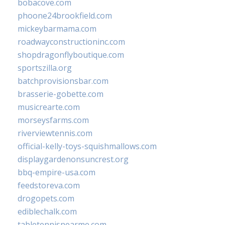
bobacove.com
phoone24brookfield.com
mickeybarmama.com
roadwayconstructioninc.com
shopdragonflyboutique.com
sportszilla.org
batchprovisionsbar.com
brasserie-gobette.com
musicrearte.com
morseysfarms.com
riverviewtennis.com
official-kelly-toys-squishmallows.com
displaygardenonsuncrest.org
bbq-empire-usa.com
feedstoreva.com
drogopets.com
ediblechalk.com
tabletennisnearme.com