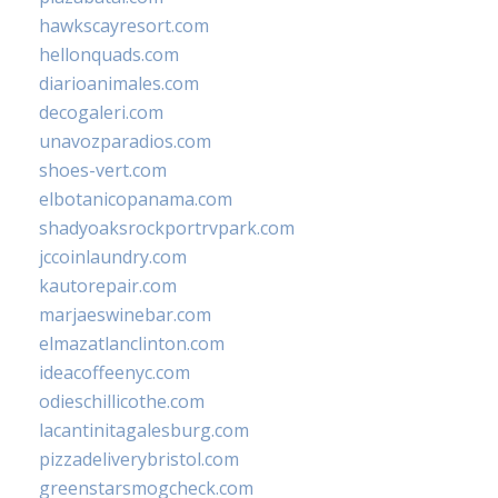
hawkscayresort.com
hellonquads.com
diarioanimales.com
decogaleri.com
unavozparadios.com
shoes-vert.com
elbotanicopanama.com
shadyoaksrockportrvpark.com
jccoinlaundry.com
kautorepair.com
marjaeswinebar.com
elmazatlanclinton.com
ideacoffeenyc.com
odieschillicothe.com
lacantinitagalesburg.com
pizzadeliverybristol.com
greenstarsmogcheck.com