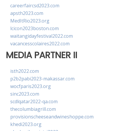
careerfaircsd2023.com
apsth2023.com
MedItRio2023.org
lcicon2023boston.com
waitangidayfestival2022.com
vacancesscolaires2022.com
MEDIA PARTNER II
isth2022.com
p2b2pabi2023-makassar.com
wocfparis2023.org
sinc2023.com
scdlqatar2022-qa.com
thecolumbiagrill.com
provisionscheeseandwineshoppe.com
khedi2023.org