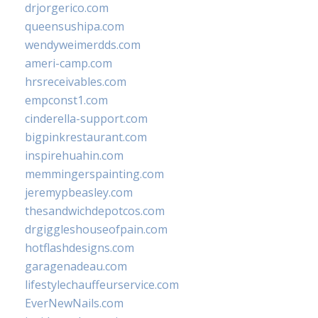
drjorgerico.com
queensushipa.com
wendyweimerdds.com
ameri-camp.com
hrsreceivables.com
empconst1.com
cinderella-support.com
bigpinkrestaurant.com
inspirehuahin.com
memmingerspainting.com
jeremypbeasley.com
thesandwichdepotcos.com
drgiggleshouseofpain.com
hotflashdesigns.com
garagenadeau.com
lifestylechauffeurservice.com
EverNewNails.com