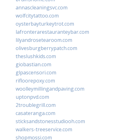
annascleaningsvc.com
wolfcitytattoo.com
oysterbayturkeytrot.com
lafronterarestauranteybar.com
lilyandrosetearoom.com
olivesburgberrypatch.com
theslushkids.com
giobastian.com
glpascensori.com
rifloorepoxy.com
woolleymillingandpaving.com
uptonpvd.com
2troublegrill.com
casateranga.com
sticksandstonesstudiooh.com
walkers-treeservice.com
shopmossi.com