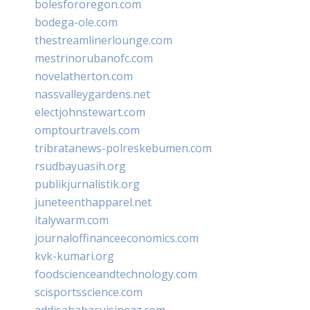
bolesfororegon.com
bodega-ole.com
thestreamlinerlounge.com
mestrinorubanofc.com
novelatherton.com
nassvalleygardens.net
electjohnstewart.com
omptourtravels.com
tribratanews-polreskebumen.com
rsudbayuasih.org
publikjurnalistik.org
juneteenthapparel.net
italywarm.com
journaloffinanceeconomics.com
kvk-kumari.org
foodscienceandtechnology.com
scisportsscience.com
addisababacuisineaz.com