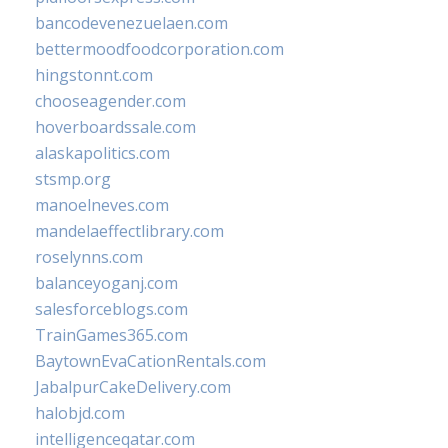
bancodevenezuelaen.com
bettermoodfoodcorporation.com
hingstonnt.com
chooseagender.com
hoverboardssale.com
alaskapolitics.com
stsmp.org
manoelneves.com
mandelaeffectlibrary.com
roselynns.com
balanceyoganj.com
salesforceblogs.com
TrainGames365.com
BaytownEvaCationRentals.com
JabalpurCakeDelivery.com
halobjd.com
intelligenceqatar.com