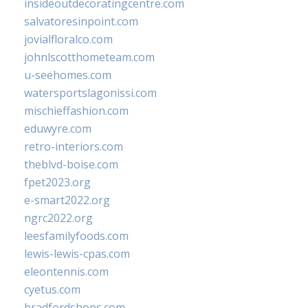
insideoutdecoratingcentre.com
salvatoresinpoint.com
jovialfloralco.com
johnlscotthometeam.com
u-seehomes.com
watersportslagonissi.com
mischieffashion.com
eduwyre.com
retro-interiors.com
theblvd-boise.com
fpet2023.org
e-smart2022.org
ngrc2022.org
leesfamilyfoods.com
lewis-lewis-cpas.com
eleontennis.com
cyetus.com
bradfordshops.com