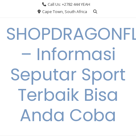
Skip
Call Us: +2782 444 YEAH
to
Cape Town, South Africa
content
SHOPDRAGONF
– Informasi
Seputar Sport
Terbaik Bisa
Anda Coba