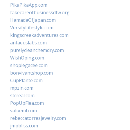
PikaPikaApp.com
takecareofbusinessdfw.org
HamadaOfJapan.com
VersifyLifestyle.com
kingscreekadventures.com
antaeuslabs.com
purelycleanchemdry.com
WishOping.com
shoplegacee.com
bonvivantshop.com
CupPlante.com
mpzin.com
stcreal.com
PopUpFlea.com
valueml.com
rebeccatorresjewelry.com
jmpbliss.com