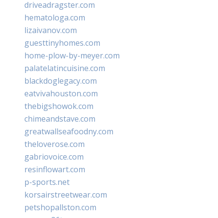
driveadragster.com
hematologa.com
lizaivanov.com
guesttinyhomes.com
home-plow-by-meyer.com
palatelatincuisine.com
blackdoglegacy.com
eatvivahouston.com
thebigshowok.com
chimeandstave.com
greatwallseafoodny.com
theloverose.com
gabriovoice.com
resinflowart.com
p-sports.net
korsairstreetwear.com
petshopallston.com