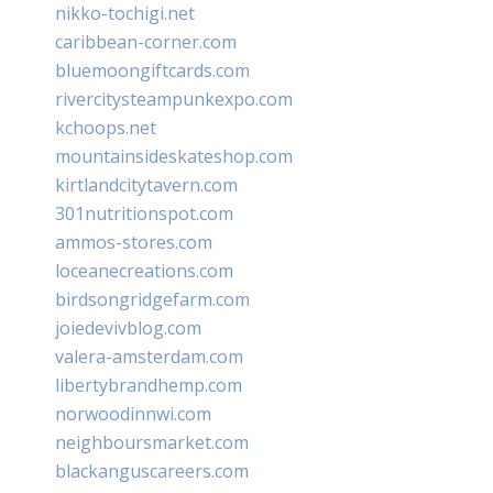
nikko-tochigi.net
caribbean-corner.com
bluemoongiftcards.com
rivercitysteampunkexpo.com
kchoops.net
mountainsideskateshop.com
kirtlandcitytavern.com
301nutritionspot.com
ammos-stores.com
loceanecreations.com
birdsongridgefarm.com
joiedevivblog.com
valera-amsterdam.com
libertybrandhemp.com
norwoodinnwi.com
neighboursmarket.com
blackanguscareers.com