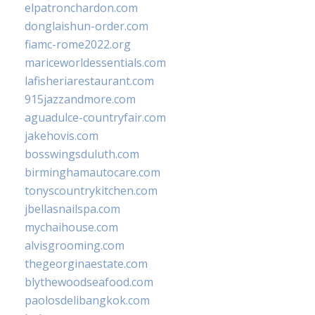
elpatronchardon.com
donglaishun-order.com
fiamc-rome2022.org
mariceworldessentials.com
lafisheriarestaurant.com
915jazzandmore.com
aguadulce-countryfair.com
jakehovis.com
bosswingsduluth.com
birminghamautocare.com
tonyscountrykitchen.com
jbellasnailspa.com
mychaihouse.com
alvisgrooming.com
thegeorginaestate.com
blythewoodseafood.com
paolosdelibangkok.com