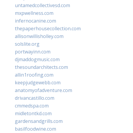
untamedcollectivesd.com
mxpwellness.com
infernocanine.com
thepaperhousecollection.com
allisonwillisholley.com
solslite.org
portwayinn.com
djmaddogmusic.com
thesoundarchitects.com
allin1roofing.com
keepjudgewebb.com
anatomyofadventure.com
drivancastillo.com
cmmedspa.com
midletontkd.com
gardensandgrills.com
basilfoodwine.com