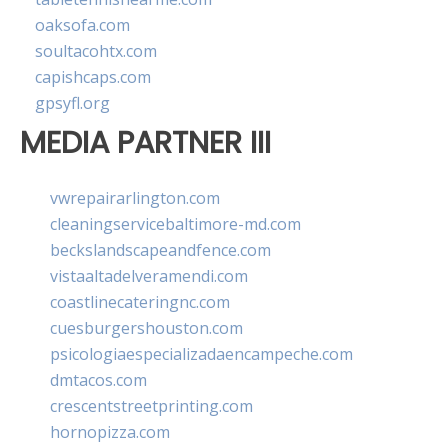
oaksofa.com
soultacohtx.com
capishcaps.com
gpsyfl.org
MEDIA PARTNER III
vwrepairarlington.com
cleaningservicebaltimore-md.com
beckslandscapeandfence.com
vistaaltadelveramendi.com
coastlinecateringnc.com
cuesburgershouston.com
psicologiaespecializadaencampeche.com
dmtacos.com
crescentstreetprinting.com
hornopizza.com