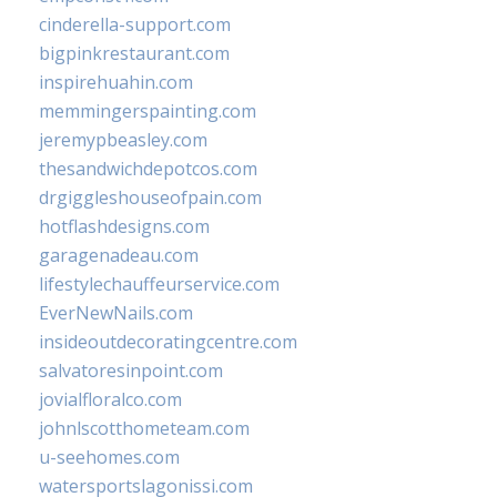
cinderella-support.com
bigpinkrestaurant.com
inspirehuahin.com
memmingerspainting.com
jeremypbeasley.com
thesandwichdepotcos.com
drgiggleshouseofpain.com
hotflashdesigns.com
garagenadeau.com
lifestylechauffeurservice.com
EverNewNails.com
insideoutdecoratingcentre.com
salvatoresinpoint.com
jovialfloralco.com
johnlscotthometeam.com
u-seehomes.com
watersportslagonissi.com