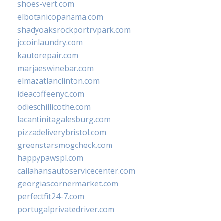
shoes-vert.com
elbotanicopanama.com
shadyoaksrockportrvpark.com
jccoinlaundry.com
kautorepair.com
marjaeswinebar.com
elmazatlanclinton.com
ideacoffeenyc.com
odieschillicothe.com
lacantinitagalesburg.com
pizzadeliverybristol.com
greenstarsmogcheck.com
happypawspl.com
callahansautoservicecenter.com
georgiascornermarket.com
perfectfit24-7.com
portugalprivatedriver.com