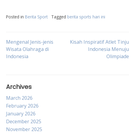
Posted in
Berita Sport
Tagged
berita sports hari ini
Post
Mengenal Jenis-jenis
Kisah Inspiratif Atlet Tinju
Wisata Olahraga di
Indonesia Menuju
Indonesia
Olimpiade
navigation
Archives
March 2026
February 2026
January 2026
December 2025
November 2025