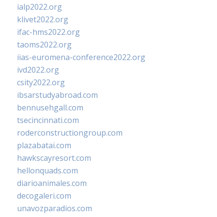
ialp2022.org
klivet2022.org
ifac-hms2022.org
taoms2022.org
iias-euromena-conference2022.org
ivd2022.org
csity2022.org
ibsarstudyabroad.com
bennusehgall.com
tsecincinnati.com
roderconstructiongroup.com
plazabatai.com
hawkscayresort.com
hellonquads.com
diarioanimales.com
decogaleri.com
unavozparadios.com