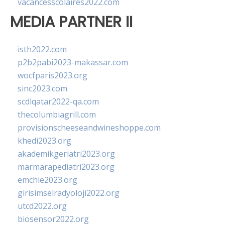
vacancesscolaires2022.com
MEDIA PARTNER II
isth2022.com
p2b2pabi2023-makassar.com
wocfparis2023.org
sinc2023.com
scdlqatar2022-qa.com
thecolumbiagrill.com
provisionscheeseandwineshoppe.com
khedi2023.org
akademikgeriatri2023.org
marmarapediatri2023.org
emchie2023.org
girisimselradyoloji2022.org
utcd2022.org
biosensor2022.org