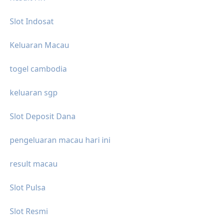
Slot Indosat
Keluaran Macau
togel cambodia
keluaran sgp
Slot Deposit Dana
pengeluaran macau hari ini
result macau
Slot Pulsa
Slot Resmi