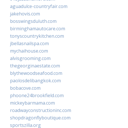
aguadulce-countryfair.com
jakehovis.com
bosswingsduluth.com
birminghamautocare.com
tonyscountrykitchen.com
jbellasnailspa.com
mychaihouse.com
alvisgrooming.com
thegeorginaestate.com
blythewoodseafood.com
paolosdelibangkok.com
bobacove.com
phoone24brookfield.com
mickeybarmama.com
roadwayconstructioninc.com
shopdragonflyboutique.com
sportszilla.org