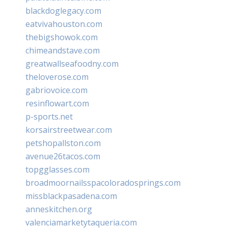
blackdoglegacy.com
eatvivahouston.com
thebigshowok.com
chimeandstave.com
greatwallseafoodny.com
theloverose.com
gabriovoice.com
resinflowart.com
p-sports.net
korsairstreetwear.com
petshopallston.com
avenue26tacos.com
topgglasses.com
broadmoornailsspacoloradosprings.com
missblackpasadena.com
anneskitchen.org
valenciamarketytaqueria.com