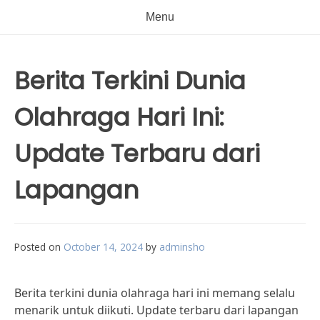
Menu
Berita Terkini Dunia
Olahraga Hari Ini:
Update Terbaru dari
Lapangan
Posted on
October 14, 2024
by
adminsho
Berita terkini dunia olahraga hari ini memang selalu
menarik untuk diikuti. Update terbaru dari lapangan