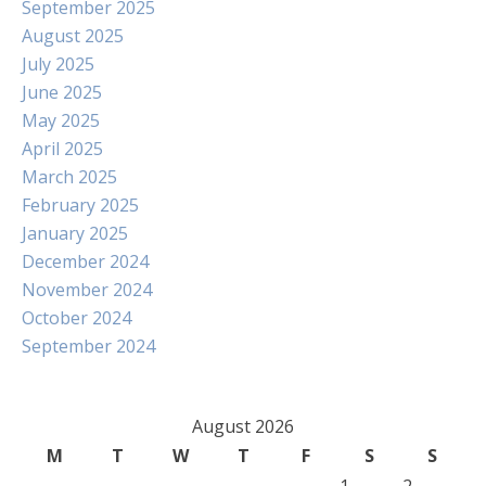
September 2025
August 2025
July 2025
June 2025
May 2025
April 2025
March 2025
February 2025
January 2025
December 2024
November 2024
October 2024
September 2024
August 2026
M
T
W
T
F
S
S