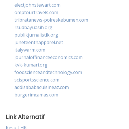
electjohnstewart.com
omptourtravels.com
tribratanews-polreskebumen.com
rsudbayuasih.org
publikjurnalistik.org
juneteenthapparel.net
italywarm.com
journaloffinanceeconomics.com
kvk-kumari.org
foodscienceandtechnology.com
scisportsscience.com
addisababacuisineaz.com
burgerimcamas.com
Link Alternatif
Result HK