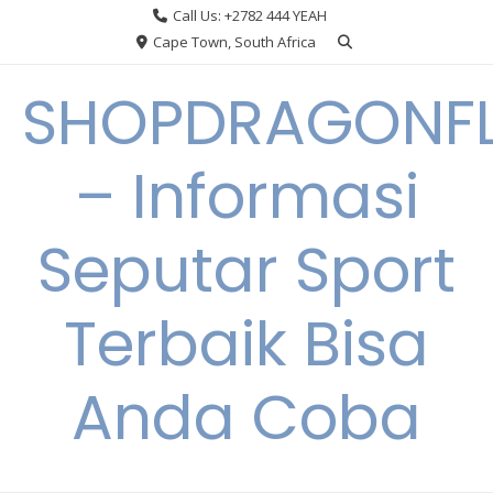
Skip
Call Us: +2782 444 YEAH
to
Cape Town, South Africa
content
SHOPDRAGONF
– Informasi
Seputar Sport
Terbaik Bisa
Anda Coba