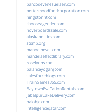
bancodevenezuelaen.com
bettermoodfoodcorporation.com
hingstonnt.com
chooseagender.com
hoverboardssale.com
alaskapolitics.com
stsmp.org
manoelneves.com
mandelaeffectlibrary.com
roselynns.com
balanceyoganj.com
salesforceblogs.com
TrainGames365.com
BaytownEvaCationRentals.com
JabalpurCakeDelivery.com
halobjd.com
intelligenceqatar.com