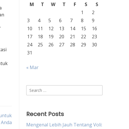
M
T
W
T
F
S
S
a
1
2
an
3
4
5
6
7
8
9
”
10
11
12
13
14
15
16
17
18
19
20
21
22
23
24
25
26
27
28
29
30
asi
31
ntuk
« Mar
Search
for:
Recent Posts
 untuk
a Anda
Mengenal Lebih Jauh Tentang Voli: