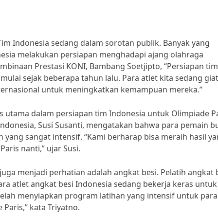
n Tim Indonesia sedang dalam sorotan publik. Banyak yang
nesia melakukan persiapan menghadapi ajang olahraga
mbinaan Prestasi KONI, Bambang Soetjipto, “Persiapan tim
ulai sejak beberapa tahun lalu. Para atlet kita sedang gia
 internasional untuk meningkatkan kemampuan mereka.”
s utama dalam persiapan tim Indonesia untuk Olimpiade Pa
s Indonesia, Susi Susanti, mengatakan bahwa para pemain b
yang sangat intensif. “Kami berharap bisa meraih hasil y
is nanti,” ujar Susi.
 juga menjadi perhatian adalah angkat besi. Pelatih angkat 
a atlet angkat besi Indonesia sedang bekerja keras untuk
telah menyiapkan program latihan yang intensif untuk para 
Paris,” kata Triyatno.