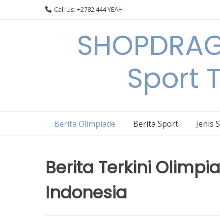
Skip
Call Us: +2782 444 YEAH
to
content
SHOPDRAGO
Sport 
Berita Olimpiade
Berita Sport
Jenis 
Berita Terkini Olimpi
Indonesia