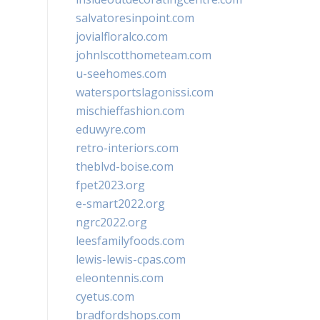
salvatoresinpoint.com
jovialfloralco.com
johnlscotthometeam.com
u-seehomes.com
watersportslagonissi.com
mischieffashion.com
eduwyre.com
retro-interiors.com
theblvd-boise.com
fpet2023.org
e-smart2022.org
ngrc2022.org
leesfamilyfoods.com
lewis-lewis-cpas.com
eleontennis.com
cyetus.com
bradfordshops.com