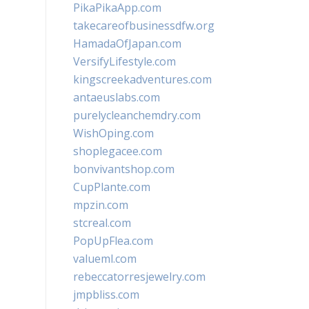
PikaPikaApp.com
takecareofbusinessdfw.org
HamadaOfJapan.com
VersifyLifestyle.com
kingscreekadventures.com
antaeuslabs.com
purelycleanchemdry.com
WishOping.com
shoplegacee.com
bonvivantshop.com
CupPlante.com
mpzin.com
stcreal.com
PopUpFlea.com
valueml.com
rebeccatorresjewelry.com
jmpbliss.com