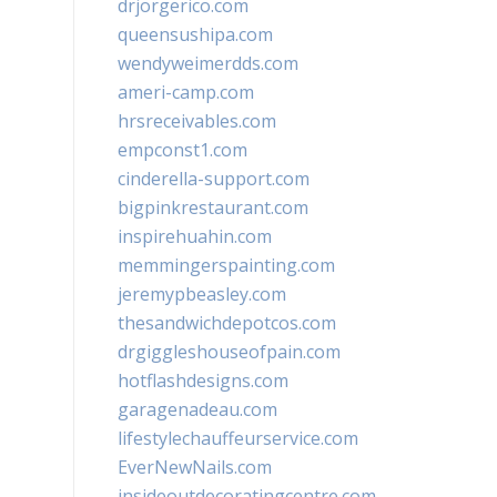
drjorgerico.com
queensushipa.com
wendyweimerdds.com
ameri-camp.com
hrsreceivables.com
empconst1.com
cinderella-support.com
bigpinkrestaurant.com
inspirehuahin.com
memmingerspainting.com
jeremypbeasley.com
thesandwichdepotcos.com
drgiggleshouseofpain.com
hotflashdesigns.com
garagenadeau.com
lifestylechauffeurservice.com
EverNewNails.com
insideoutdecoratingcentre.com