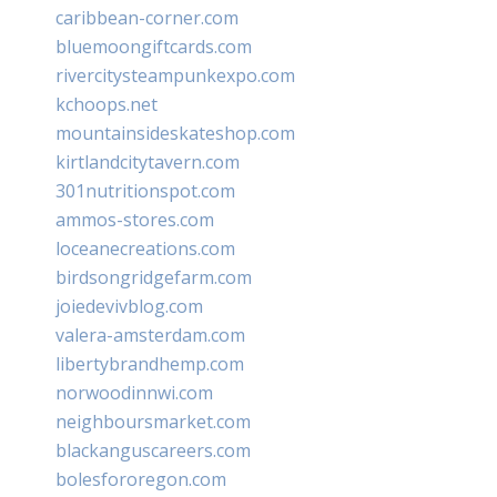
caribbean-corner.com
bluemoongiftcards.com
rivercitysteampunkexpo.com
kchoops.net
mountainsideskateshop.com
kirtlandcitytavern.com
301nutritionspot.com
ammos-stores.com
loceanecreations.com
birdsongridgefarm.com
joiedevivblog.com
valera-amsterdam.com
libertybrandhemp.com
norwoodinnwi.com
neighboursmarket.com
blackanguscareers.com
bolesfororegon.com