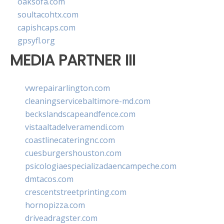
oaksofa.com
soultacohtx.com
capishcaps.com
gpsyfl.org
MEDIA PARTNER III
vwrepairarlington.com
cleaningservicebaltimore-md.com
beckslandscapeandfence.com
vistaaltadelveramendi.com
coastlinecateringnc.com
cuesburgershouston.com
psicologiaespecializadaencampeche.com
dmtacos.com
crescentstreetprinting.com
hornopizza.com
driveadragster.com