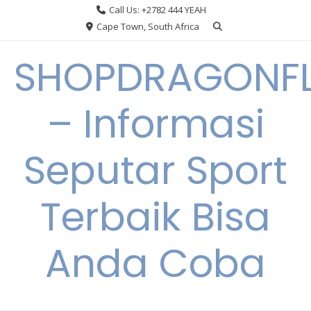
Skip
Call Us: +2782 444 YEAH
to
Cape Town, South Africa
content
SHOPDRAGONF
– Informasi
Seputar Sport
Terbaik Bisa
Anda Coba