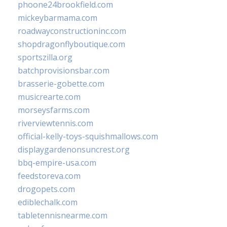
phoone24brookfield.com
mickeybarmama.com
roadwayconstructioninc.com
shopdragonflyboutique.com
sportszilla.org
batchprovisionsbar.com
brasserie-gobette.com
musicrearte.com
morseysfarms.com
riverviewtennis.com
official-kelly-toys-squishmallows.com
displaygardenonsuncrest.org
bbq-empire-usa.com
feedstoreva.com
drogopets.com
ediblechalk.com
tabletennisnearme.com