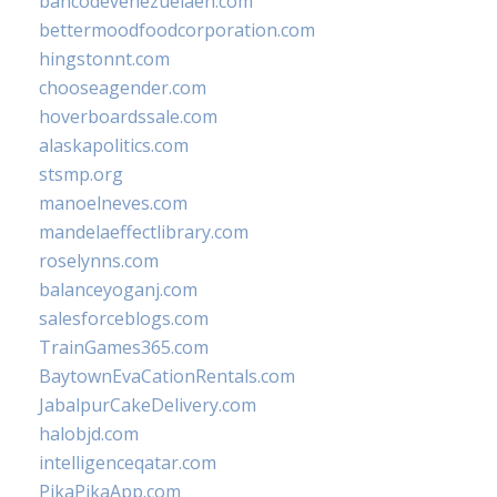
bancodevenezuelaen.com
bettermoodfoodcorporation.com
hingstonnt.com
chooseagender.com
hoverboardssale.com
alaskapolitics.com
stsmp.org
manoelneves.com
mandelaeffectlibrary.com
roselynns.com
balanceyoganj.com
salesforceblogs.com
TrainGames365.com
BaytownEvaCationRentals.com
JabalpurCakeDelivery.com
halobjd.com
intelligenceqatar.com
PikaPikaApp.com