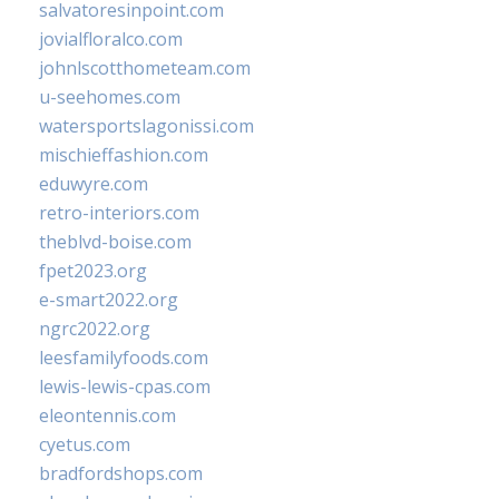
salvatoresinpoint.com
jovialfloralco.com
johnlscotthometeam.com
u-seehomes.com
watersportslagonissi.com
mischieffashion.com
eduwyre.com
retro-interiors.com
theblvd-boise.com
fpet2023.org
e-smart2022.org
ngrc2022.org
leesfamilyfoods.com
lewis-lewis-cpas.com
eleontennis.com
cyetus.com
bradfordshops.com