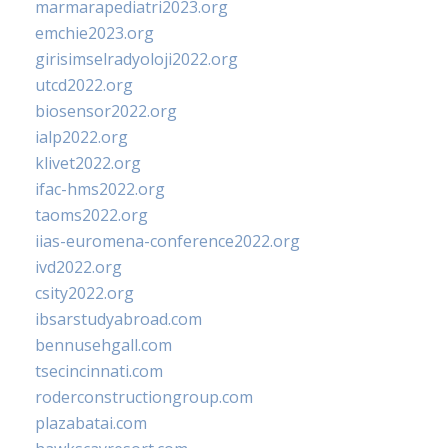
marmarapediatri2023.org
emchie2023.org
girisimselradyoloji2022.org
utcd2022.org
biosensor2022.org
ialp2022.org
klivet2022.org
ifac-hms2022.org
taoms2022.org
iias-euromena-conference2022.org
ivd2022.org
csity2022.org
ibsarstudyabroad.com
bennusehgall.com
tsecincinnati.com
roderconstructiongroup.com
plazabatai.com