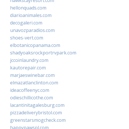
hawkscayresort.com
hellonquads.com
diarioanimales.com
decogaleri.com
unavozparadios.com
shoes-vert.com
elbotanicopanama.com
shadyoaksrockportrvpark.com
jccoinlaundry.com
kautorepair.com
marjaeswinebar.com
elmazatlanclinton.com
ideacoffeenyc.com
odieschillicothe.com
lacantinitagalesburg.com
pizzadeliverybristol.com
greenstarsmogcheck.com
happypawspl.com