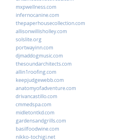
mxpwellness.com
infernocanine.com
thepaperhousecollection.com
allisonwillisholley.com
solslite.org
portwayinn.com
djmaddogmusic.com
thesoundarchitects.com
allin1roofing.com
keepjudgewebb.com
anatomyofadventure.com
drivancastillo.com
cmmedspa.com
midletontkd.com
gardensandgrills.com
basilfoodwine.com
nikko-tochigi.net