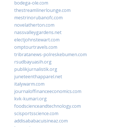
bodega-ole.com
thestreamlinerlounge.com
mestrinorubanofc.com
novelatherton.com
nassvalleygardens.net
electjohnstewart.com
omptourtravels.com
tribratanews-polreskebumen.com
rsudbayuasih.org
publikjurnalistik.org
juneteenthapparel.net
italywarm.com
journaloffinanceeconomics.com
kvk-kumari.org
foodscienceandtechnology.com
scisportsscience.com
addisababacuisineaz.com