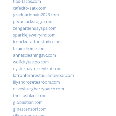
tios-tacos.com
cafecito-satx.com
graduacionviu2023.com
pecanjackstogo.com
zengardendayspa.com
sparklejewelryinc.com
ironcladtattoostudio.com
bruinshome.com
annascleaningsvc.com
wolfcitytattoo.com
oysterbayturkeytrot.com
lafronterarestauranteybar.com
lilyandrosetearoom.com
olivesburgberrypatch.com
theslushkids.com
giobastian.com
glpascensori.com
rifloorepoxy.com