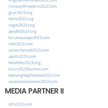
AngolaOilAndGas2022.com
Convoy4Freedom2022.com
grur2023.org
hkhk2023.org
napm2023.org
apsdfd2023.org
forumausape2023.com
imkl2023.com
careerfaircsd2023.com
apsth2023.com
MedItRio2023.org
lcicon2023boston.com
waitangidayfestival2022.com
vacancesscolaires2022.com
MEDIA PARTNER II
isth2022.com