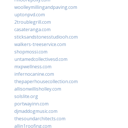
woolleymillingandpaving.com
uptonpvd.com
2troublegrill.com
casateranga.com
sticksandstonesstudiooh.com
walkers-treeservice.com
shopmossi.com
untamedcollectivesd.com
mxpwellness.com
infernocanine.com
thepaperhousecollection.com
allisonwillisholley.com
solslite.org
portwayinn.com
djmaddogmusic.com
thesoundarchitects.com
allin1roofing.com