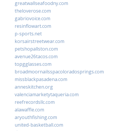
greatwallseafoodny.com
theloverose.com
gabriovoice.com
resinflowart.com
p-sports.net
korsairstreetwear.com
petshopallston.com
avenue26tacos.com
topgglasses.com
broadmoornailsspacoloradosprings.com
missblackpasadena.com
anneskitchen.org
valenciamarketytaqueria.com
reefrecordsllc.com
alawaffle.com
aryouthfishing.com
united-basketball.com