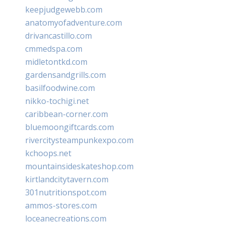
keepjudgewebb.com
anatomyofadventure.com
drivancastillo.com
cmmedspa.com
midletontkd.com
gardensandgrills.com
basilfoodwine.com
nikko-tochigi.net
caribbean-corner.com
bluemoongiftcards.com
rivercitysteampunkexpo.com
kchoops.net
mountainsideskateshop.com
kirtlandcitytavern.com
301nutritionspot.com
ammos-stores.com
loceanecreations.com