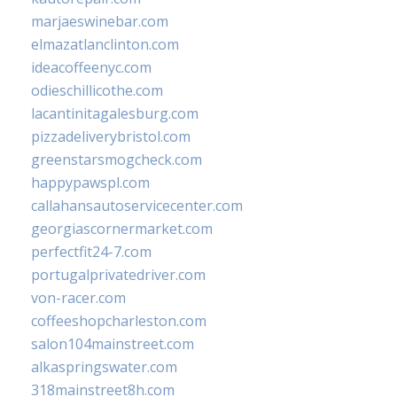
marjaeswinebar.com
elmazatlanclinton.com
ideacoffeenyc.com
odieschillicothe.com
lacantinitagalesburg.com
pizzadeliverybristol.com
greenstarsmogcheck.com
happypawspl.com
callahansautoservicecenter.com
georgiascornermarket.com
perfectfit24-7.com
portugalprivatedriver.com
von-racer.com
coffeeshopcharleston.com
salon104mainstreet.com
alkaspringswater.com
318mainstreet8h.com