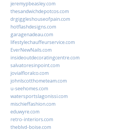
jeremypbeasley.com
thesandwichdepotcos.com
drgiggleshouseofpain.com
hotflashdesigns.com
garagenadeau.com
lifestylechauffeurservice.com
EverNewNails.com
insideoutdecoratingcentre.com
salvatoresinpoint.com
jovialfloralco.com
johnlscotthometeam.com
u-seehomes.com
watersportslagonissi.com
mischieffashion.com
eduwyre.com
retro-interiors.com
theblvd-boise.com