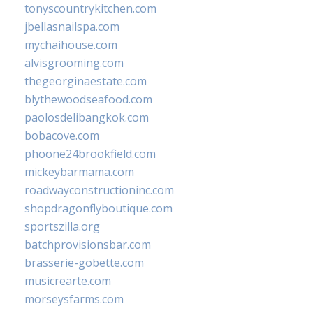
tonyscountrykitchen.com
jbellasnailspa.com
mychaihouse.com
alvisgrooming.com
thegeorginaestate.com
blythewoodseafood.com
paolosdelibangkok.com
bobacove.com
phoone24brookfield.com
mickeybarmama.com
roadwayconstructioninc.com
shopdragonflyboutique.com
sportszilla.org
batchprovisionsbar.com
brasserie-gobette.com
musicrearte.com
morseysfarms.com