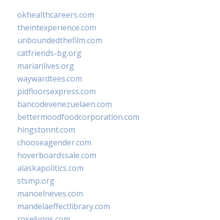
okhealthcareers.com
theintexperience.com
unboundedthefilm.com
catfriends-bg.org
marianlives.org
waywardtees.com
pidfloorsexpress.com
bancodevenezuelaen.com
bettermoodfoodcorporation.com
hingstonnt.com
chooseagender.com
hoverboardssale.com
alaskapolitics.com
stsmp.org
manoelneves.com
mandelaeffectlibrary.com
roselynns.com