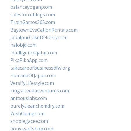
balanceyoganj.com
salesforceblogs.com
TrainGames365.com
BaytownEvaCationRentals.com
JabalpurCakeDelivery.com
halobjd.com
intelligenceqatar.com
PikaPikaApp.com
takecareofbusinessdfw.org
HamadaOfJapan.com
VersifyLifestyle.com
kingscreekadventures.com
antaeuslabs.com
purelycleanchemdry.com
WishOping.com
shoplegacee.com
bonvivantshop.com