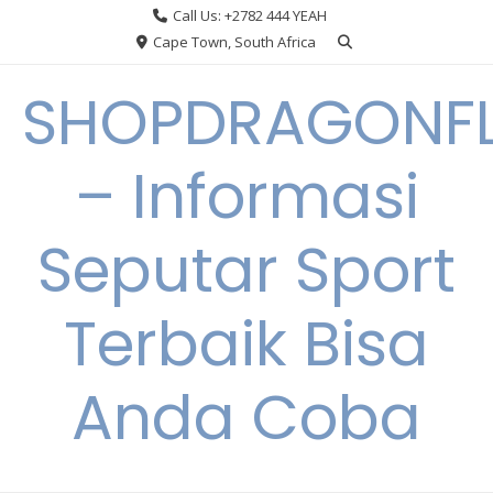
Skip
Call Us: +2782 444 YEAH
to
Cape Town, South Africa
content
SHOPDRAGONF
– Informasi
Seputar Sport
Terbaik Bisa
Anda Coba