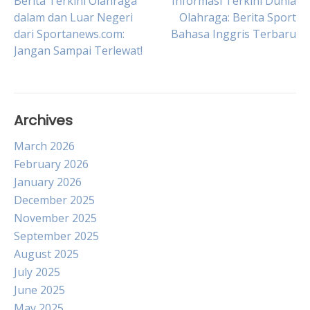
Post
Berita Terkini Olahraga
Informasi Terkini Dunia
dalam dan Luar Negeri
Olahraga: Berita Sport
dari Sportanews.com:
Bahasa Inggris Terbaru
navigation
Jangan Sampai Terlewat!
Archives
March 2026
February 2026
January 2026
December 2025
November 2025
September 2025
August 2025
July 2025
June 2025
May 2025