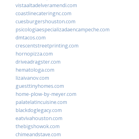
vistaaltadelveramendi.com
coastlinecateringnc.com
cuesburgershouston.com
psicologiaespecializadaencampeche.com
dmtacos.com
crescentstreetprinting.com
hornopizza.com
driveadragster.com
hematologa.com
lizaivanov.com
guesttinyhomes.com
home-plow-by-meyer.com
palatelatincuisine.com
blackdoglegacy.com
eatvivahouston.com
thebigshowok.com
chimeandstave.com