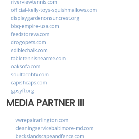
riverviewtennis.com
official-kelly-toys-squishmallows.com
displaygardenonsuncrest.org
bbq-empire-usa.com
feedstoreva.com
drogopets.com
ediblechalk.com
tabletennisnearme.com
oaksofa.com
soultacohtx.com
capishcaps.com
gpsyfl.org
MEDIA PARTNER III
vwrepairarlington.com
cleaningservicebaltimore-md.com
beckslandscapeandfence.com