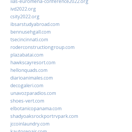
iias-euromena-conference2022.org
ivd2022.org
csity2022.org
ibsarstudyabroad.com
bennusehgall.com
tsecincinnati.com
roderconstructiongroup.com
plazabatai.com
hawkscayresort.com
hellonquads.com
diarioanimales.com
decogaleri.com
unavozparadios.com
shoes-vert.com
elbotanicopanama.com
shadyoaksrockportrvpark.com
jccoinlaundry.com
kautorepair.com