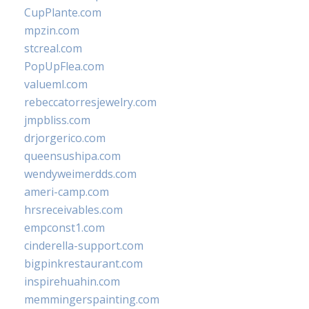
CupPlante.com
mpzin.com
stcreal.com
PopUpFlea.com
valueml.com
rebeccatorresjewelry.com
jmpbliss.com
drjorgerico.com
queensushipa.com
wendyweimerdds.com
ameri-camp.com
hrsreceivables.com
empconst1.com
cinderella-support.com
bigpinkrestaurant.com
inspirehuahin.com
memmingerspainting.com