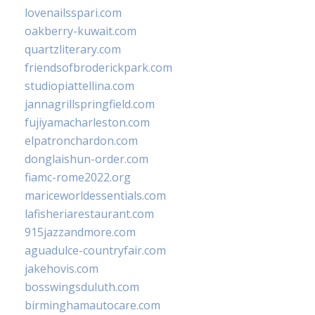
lovenailsspari.com
oakberry-kuwait.com
quartzliterary.com
friendsofbroderickpark.com
studiopiattellina.com
jannagrillspringfield.com
fujiyamacharleston.com
elpatronchardon.com
donglaishun-order.com
fiamc-rome2022.org
mariceworldessentials.com
lafisheriarestaurant.com
915jazzandmore.com
aguadulce-countryfair.com
jakehovis.com
bosswingsduluth.com
birminghamautocare.com