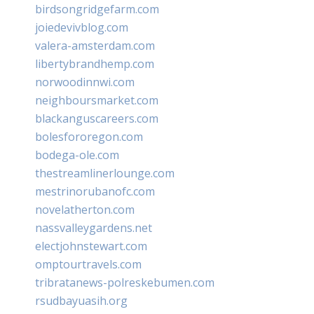
birdsongridgefarm.com
joiedevivblog.com
valera-amsterdam.com
libertybrandhemp.com
norwoodinnwi.com
neighboursmarket.com
blackanguscareers.com
bolesfororegon.com
bodega-ole.com
thestreamlinerlounge.com
mestrinorubanofc.com
novelatherton.com
nassvalleygardens.net
electjohnstewart.com
omptourtravels.com
tribratanews-polreskebumen.com
rsudbayuasih.org