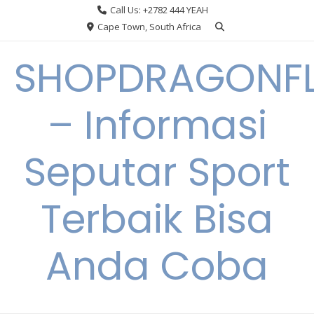
Skip
Call Us: +2782 444 YEAH
to
Cape Town, South Africa
content
SHOPDRAGONF
– Informasi
Seputar Sport
Terbaik Bisa
Anda Coba