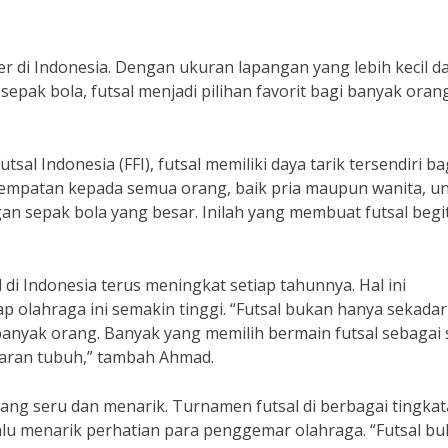
r di Indonesia. Dengan ukuran lapangan yang lebih kecil d
sepak bola, futsal menjadi pilihan favorit bagi banyak oran
l Indonesia (FFI), futsal memiliki daya tarik tersendiri ba
sempatan kepada semua orang, baik pria maupun wanita, u
n sepak bola yang besar. Inilah yang membuat futsal begi
 di Indonesia terus meningkat setiap tahunnya. Hal ini
olahraga ini semakin tinggi. “Futsal bukan hanya sekadar
 banyak orang. Banyak yang memilih bermain futsal sebagai 
aran tubuh,” tambah Ahmad.
 yang seru dan menarik. Turnamen futsal di berbagai tingkat
elalu menarik perhatian para penggemar olahraga. “Futsal b