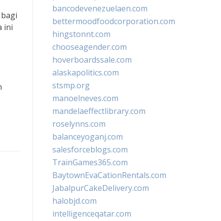
bancodevenezuelaen.com
 bagi
bettermoodfoodcorporation.com
 ini
hingstonnt.com
chooseagender.com
hoverboardssale.com
alaskapolitics.com
stsmp.org
n
manoelneves.com
mandelaeffectlibrary.com
roselynns.com
balanceyoganj.com
salesforceblogs.com
TrainGames365.com
BaytownEvaCationRentals.com
JabalpurCakeDelivery.com
halobjd.com
intelligenceqatar.com