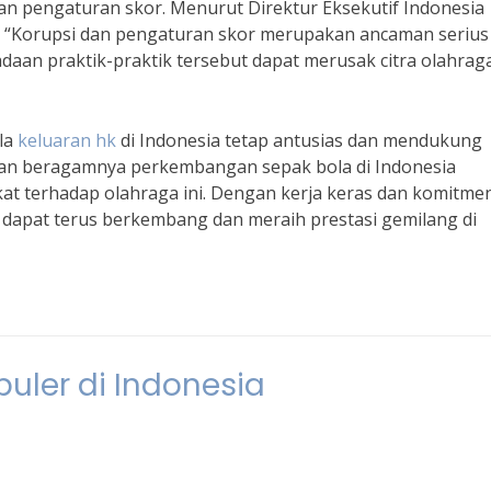
an pengaturan skor. Menurut Direktur Eksekutif Indonesia
 “Korupsi dan pengaturan skor merupakan ancaman serius
aan praktik-praktik tersebut dapat merusak citra olahraga
la
keluaran hk
di Indonesia tetap antusias dan mendukung
dan beragamnya perkembangan sepak bola di Indonesia
t terhadap olahraga ini. Dengan kerja keras dan komitme
 dapat terus berkembang dan meraih prestasi gemilang di
uler di Indonesia