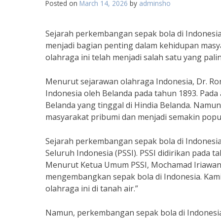
Posted on
March 14, 2026
by
adminsho
Sejarah perkembangan sepak bola di Indonesia
menjadi bagian penting dalam kehidupan masya
olahraga ini telah menjadi salah satu yang palin
Menurut sejarawan olahraga Indonesia, Dr. Ron
Indonesia oleh Belanda pada tahun 1893. Pada
Belanda yang tinggal di Hindia Belanda. Namun,
masyarakat pribumi dan menjadi semakin popul
Sejarah perkembangan sepak bola di Indonesia 
Seluruh Indonesia (PSSI). PSSI didirikan pada t
Menurut Ketua Umum PSSI, Mochamad Iriawan, 
mengembangkan sepak bola di Indonesia. Kami
olahraga ini di tanah air.”
Namun, perkembangan sepak bola di Indonesia 