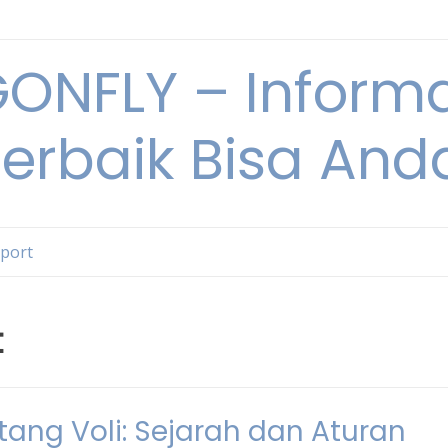
NFLY – Informa
Terbaik Bisa An
Sport
t
ang Voli: Sejarah dan Aturan