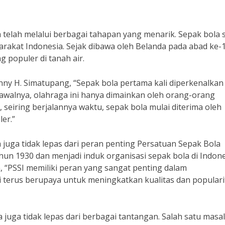
 telah melalui berbagai tahapan yang menarik. Sepak bola
rakat Indonesia. Sejak dibawa oleh Belanda pada abad ke-1
g populer di tanah air.
ny H. Simatupang, “Sepak bola pertama kali diperkenalkan 
 awalnya, olahraga ini hanya dimainkan oleh orang-orang
 seiring berjalannya waktu, sepak bola mulai diterima oleh
er.”
juga tidak lepas dari peran penting Persatuan Sepak Bola
ahun 1930 dan menjadi induk organisasi sepak bola di Indone
“PSSI memiliki peran yang sangat penting dalam
 terus berupaya untuk meningkatkan kualitas dan populari
juga tidak lepas dari berbagai tantangan. Salah satu masa