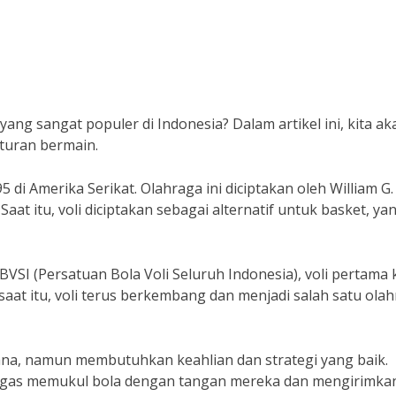
ng sangat populer di Indonesia? Dalam artikel ini, kita ak
aturan bermain.
 di Amerika Serikat. Olahraga ini diciptakan oleh William G.
at itu, voli diciptakan sebagai alternatif untuk basket, ya
I (Persatuan Bola Voli Seluruh Indonesia), voli pertama k
saat itu, voli terus berkembang dan menjadi salah satu ola
ana, namun membutuhkan keahlian dan strategi yang baik.
ertugas memukul bola dengan tangan mereka dan mengirimka