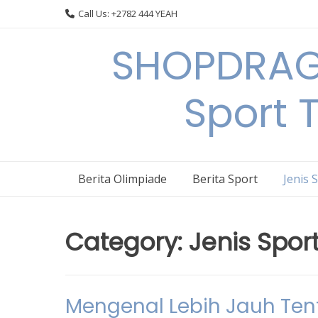
Skip
Call Us: +2782 444 YEAH
to
content
SHOPDRAGO
Sport 
Berita Olimpiade
Berita Sport
Jenis 
Category:
Jenis Spor
Mengenal Lebih Jauh Tent