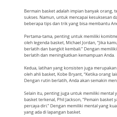
Bermain basket adalah impian banyak orang, t
sukses. Namun, untuk mencapai kesuksesan dalam
beberapa tips dan trik yang bisa membantu An
Pertama-tama, penting untuk memiliki komitme
oleh legenda basket, Michael Jordan, “Jika ka
berlatih dan bangkit kembali.” Dengan memilik
berlatih dan meningkatkan kemampuan Anda.
Kedua, latihan yang konsisten juga merupakan
oleh ahli basket, Kobe Bryant, “Ketika orang lai
Dengan rutin berlatih, Anda akan semakin men
Selain itu, penting juga untuk memiliki mental 
basket terkenal, Phil Jackson, “Pemain basket
percaya diri.” Dengan memiliki mental yang k
yang ada di lapangan basket.