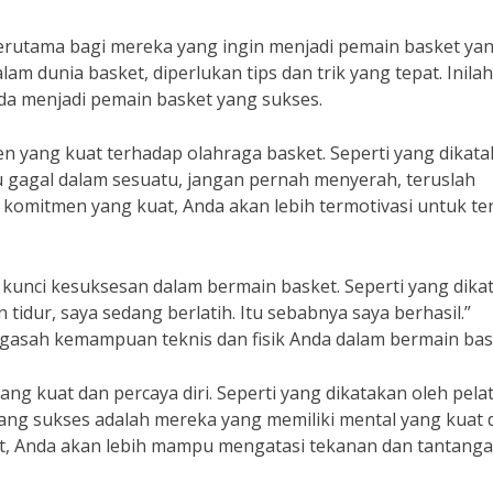
erutama bagi mereka yang ingin menjadi pemain basket ya
 dunia basket, diperlukan tips dan trik yang tepat. Inilah
da menjadi pemain basket yang sukses.
n yang kuat terhadap olahraga basket. Seperti yang dikat
mu gagal dalam sesuatu, jangan pernah menyerah, teruslah
i komitmen yang kuat, Anda akan lebih termotivasi untuk te
 kunci kesuksesan dalam bermain basket. Seperti yang dika
n tidur, saya sedang berlatih. Itu sebabnya saya berhasil.”
gasah kemampuan teknis dan fisik Anda dalam bermain bas
yang kuat dan percaya diri. Seperti yang dikatakan oleh pela
 yang sukses adalah mereka yang memiliki mental yang kuat 
uat, Anda akan lebih mampu mengatasi tekanan dan tantang