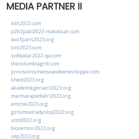
MEDIA PARTNER II
isth2022.com
p2b2pabi2023-makassar.com
wocfparis2023.org
sinc2023.com
scdlqatar2022-qa.com
thecolumbiagrill.com
provisionscheeseandwineshoppe.com
khedi2023.org
akademikgeriatri2023.org
marmarapediatri2023.org
emchie2023.org
girisimselradyoloji2022.org
utcd2022.org
biosensor2022.org
ialp2022.org