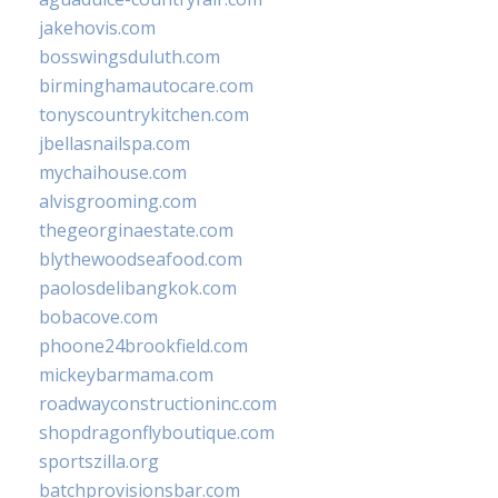
jakehovis.com
bosswingsduluth.com
birminghamautocare.com
tonyscountrykitchen.com
jbellasnailspa.com
mychaihouse.com
alvisgrooming.com
thegeorginaestate.com
blythewoodseafood.com
paolosdelibangkok.com
bobacove.com
phoone24brookfield.com
mickeybarmama.com
roadwayconstructioninc.com
shopdragonflyboutique.com
sportszilla.org
batchprovisionsbar.com