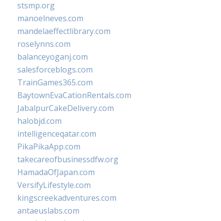
stsmp.org
manoelneves.com
mandelaeffectlibrary.com
roselynns.com
balanceyoganj.com
salesforceblogs.com
TrainGames365.com
BaytownEvaCationRentals.com
JabalpurCakeDelivery.com
halobjd.com
intelligenceqatar.com
PikaPikaApp.com
takecareofbusinessdfw.org
HamadaOfJapan.com
VersifyLifestyle.com
kingscreekadventures.com
antaeuslabs.com