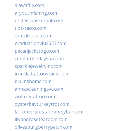
alawaffle.com
aryouthfishing.com
united-basketball.com
tios-tacos.com
cafecito-satx.com
graduacionviu2023.com
pecanjackstogo.com
zengardendayspa.com
sparklejewelryinc.com
ironcladtattoostudio.com
bruinshome.com
annascleaningsvc.com
wolfcitytattoo.com
oysterbayturkeytrot.com
lafronterarestauranteybar.com
lilyandrosetearoom.com
olivesburgberrypatch.com