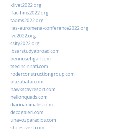
klivet2022.org
ifac-hms2022.org
taoms2022.org
iias-euromena-conference2022.org
ivd2022.org
csity2022.org
ibsarstudyabroad.com
bennusehgall.com
tsecincinnati.com
roderconstructiongroup.com
plazabatai.com
hawkscayresort.com
hellonquads.com
diarioanimales.com
decogaleri.com
unavozparadios.com
shoes-vert.com