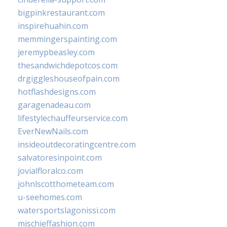
bigpinkrestaurant.com
inspirehuahin.com
memmingerspainting.com
jeremypbeasley.com
thesandwichdepotcos.com
drgiggleshouseofpain.com
hotflashdesigns.com
garagenadeau.com
lifestylechauffeurservice.com
EverNewNails.com
insideoutdecoratingcentre.com
salvatoresinpoint.com
jovialfloralco.com
johnlscotthometeam.com
u-seehomes.com
watersportslagonissi.com
mischieffashion.com