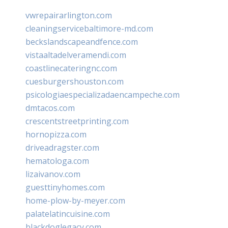
vwrepairarlington.com
cleaningservicebaltimore-md.com
beckslandscapeandfence.com
vistaaltadelveramendi.com
coastlinecateringnc.com
cuesburgershouston.com
psicologiaespecializadaencampeche.com
dmtacos.com
crescentstreetprinting.com
hornopizza.com
driveadragster.com
hematologa.com
lizaivanov.com
guesttinyhomes.com
home-plow-by-meyer.com
palatelatincuisine.com
blackdoglegacy.com