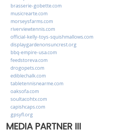
brasserie-gobette.com
musicrearte.com
morseysfarms.com
riverviewtennis.com
official-kelly-toys-squishmallows.com
displaygardenonsuncrest.org
bbq-empire-usa.com
feedstoreva.com
drogopets.com
ediblechalk.com
tabletennisnearme.com
oaksofa.com
soultacohtx.com
capishcaps.com
gpsyfl.org
MEDIA PARTNER III