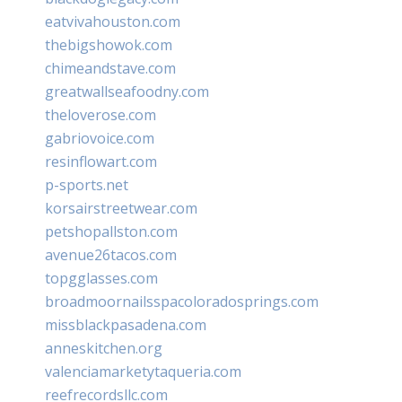
eatvivahouston.com
thebigshowok.com
chimeandstave.com
greatwallseafoodny.com
theloverose.com
gabriovoice.com
resinflowart.com
p-sports.net
korsairstreetwear.com
petshopallston.com
avenue26tacos.com
topgglasses.com
broadmoornailsspacoloradosprings.com
missblackpasadena.com
anneskitchen.org
valenciamarketytaqueria.com
reefrecordsllc.com