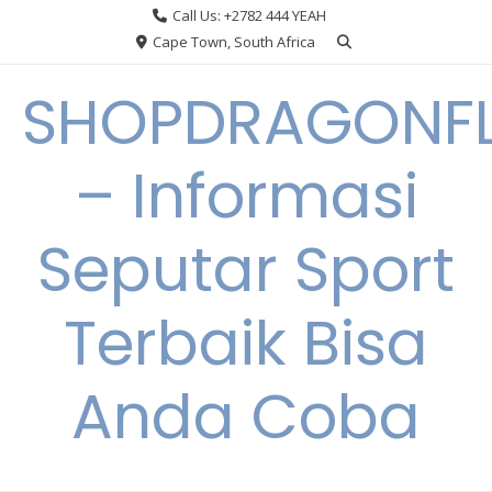
Skip
Call Us: +2782 444 YEAH
to
Cape Town, South Africa
content
SHOPDRAGONF
– Informasi
Seputar Sport
Terbaik Bisa
Anda Coba