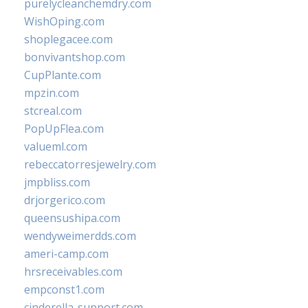
purelycleanchemdry.com
WishOping.com
shoplegacee.com
bonvivantshop.com
CupPlante.com
mpzin.com
stcreal.com
PopUpFlea.com
valueml.com
rebeccatorresjewelry.com
jmpbliss.com
drjorgerico.com
queensushipa.com
wendyweimerdds.com
ameri-camp.com
hrsreceivables.com
empconst1.com
cinderella-support.com