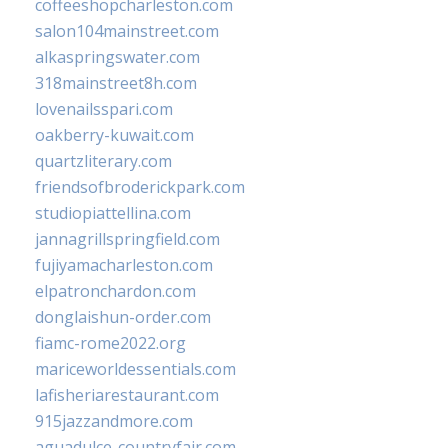
coffeeshopcharleston.com
salon104mainstreet.com
alkaspringswater.com
318mainstreet8h.com
lovenailsspari.com
oakberry-kuwait.com
quartzliterary.com
friendsofbroderickpark.com
studiopiattellina.com
jannagrillspringfield.com
fujiyamacharleston.com
elpatronchardon.com
donglaishun-order.com
fiamc-rome2022.org
mariceworldessentials.com
lafisheriarestaurant.com
915jazzandmore.com
aguadulce-countryfair.com