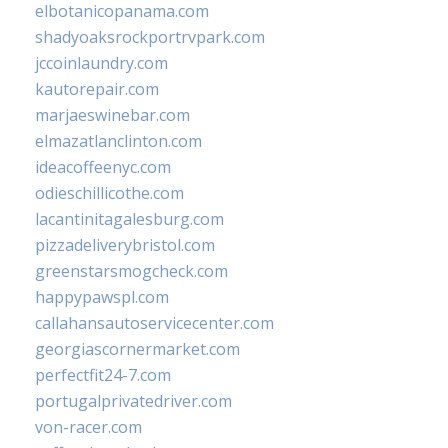
elbotanicopanama.com
shadyoaksrockportrvpark.com
jccoinlaundry.com
kautorepair.com
marjaeswinebar.com
elmazatlanclinton.com
ideacoffeenyc.com
odieschillicothe.com
lacantinitagalesburg.com
pizzadeliverybristol.com
greenstarsmogcheck.com
happypawspl.com
callahansautoservicecenter.com
georgiascornermarket.com
perfectfit24-7.com
portugalprivatedriver.com
von-racer.com