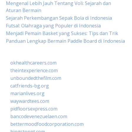
Mengenal Lebih Jauh Tentang Voli: Sejarah dan
Aturan Bermain
Sejarah Perkembangan Sepak Bola di Indonesia
Futsal: Olahraga yang Populer di Indonesia
Menjadi Pemain Basket yang Sukses: Tips dan Trik
Panduan Lengkap Bermain Paddle Board di Indonesia
okhealthcareers.com
theintexperience.com
unboundedthefilm.com
catfriends-bg.org
marianlives.org
waywardtees.com
pidfloorsexpress.com
bancodevenezuelaen.com
bettermoodfoodcorporation.com
hingstonnt.com