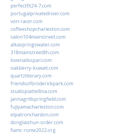
perfectfit24-7.com
portugalprivatedriver.com
von-racer.com
coffeeshopcharleston.com
salon104mainstreet.com
alkaspringswater.com
318mainstreet8h.com
lovenailsspari.com
oakberry-kuwait.com
quartzliterary.com
friendsofbroderickpark.com
studiopiattellina.com
jannagrillspringfield.com
fujiyamacharleston.com
elpatronchardon.com
donglaishun-order.com
fiamc-rome2022.org