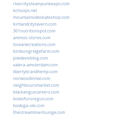
rivercitysteampunkexpo.com
kchoops.net
mountainsideskateshop.com
kirtlandcitytavern.com
301nutritionspot.com
ammos-stores.com
loceanecreations.com
birdsongridgefarm.com
joiedevivblog.com
valera-amsterdam.com
libertybrandhemp.com
norwoodinnwi.com
neighboursmarket.com
blackanguscareers.com
bolesfororegon.com
bodega-ole.com
thestreamlinerlounge.com