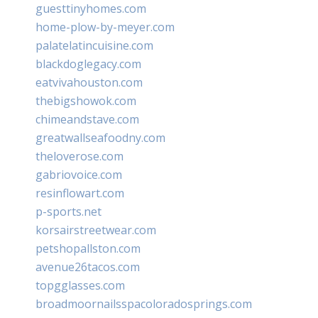
guesttinyhomes.com
home-plow-by-meyer.com
palatelatincuisine.com
blackdoglegacy.com
eatvivahouston.com
thebigshowok.com
chimeandstave.com
greatwallseafoodny.com
theloverose.com
gabriovoice.com
resinflowart.com
p-sports.net
korsairstreetwear.com
petshopallston.com
avenue26tacos.com
topgglasses.com
broadmoornailsspacoloradosprings.com