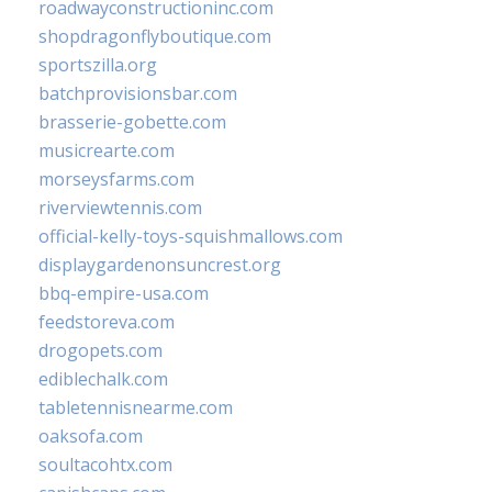
roadwayconstructioninc.com
shopdragonflyboutique.com
sportszilla.org
batchprovisionsbar.com
brasserie-gobette.com
musicrearte.com
morseysfarms.com
riverviewtennis.com
official-kelly-toys-squishmallows.com
displaygardenonsuncrest.org
bbq-empire-usa.com
feedstoreva.com
drogopets.com
ediblechalk.com
tabletennisnearme.com
oaksofa.com
soultacohtx.com