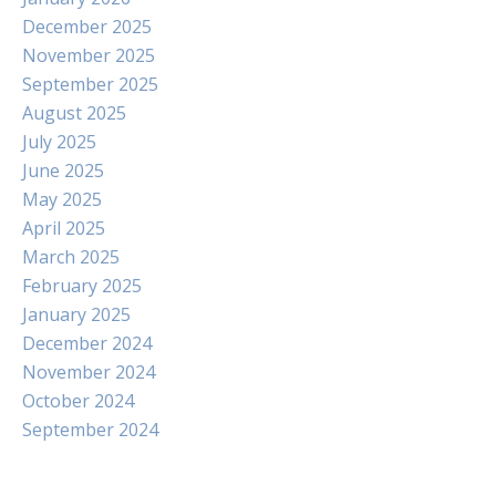
December 2025
November 2025
September 2025
August 2025
July 2025
June 2025
May 2025
April 2025
March 2025
February 2025
January 2025
December 2024
November 2024
October 2024
September 2024