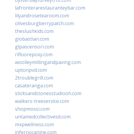
lafronterarestauranteybar.com
lilyandrosetearoom.com
olivesburgberrypatch.com
theslushkids.com
giobastian.com
glpascensori.com
rifloorepoxy.com
woolleymillingandpaving.com
uptonpvd.com
2troublegrill.com
casateranga.com
sticksandstonesstudiooh.com
walkers-treeservice.com
shopmossi.com
untamedcollectivesd.com
mxpwellness.com
infernocanine.com