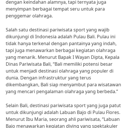
dengan keindahan alamnya, tapi ternyata juga
menyimpan berbagai tempat seru untuk para
penggemar olahraga.
Salah satu destinasi pariwisata sport yang wajib
dikunjungi di Indonesia adalah Pulau Bali. Pulau ini
tidak hanya terkenal dengan pantainya yang indah,
tapi juga menawarkan berbagai kegiatan olahraga
yang menarik. Menurut Bapak I Wayan Dipta, Kepala
Dinas Pariwisata Bali, “Bali memiliki potensi besar
untuk menjadi destinasi olahraga yang populer di
dunia. Dengan infrastruktur yang terus
dikembangkan, Bali siap menyambut para wisatawan
yang mencari pengalaman olahraga yang berbeda.”
Selain Bali, destinasi pariwisata sport yang juga patut
untuk dikunjungi adalah Labuan Bajo di Pulau Flores.
Menurut Ibu Maria, seorang ahli pariwisata, “Labuan
Bajo menawarkan kegiatan diving yang spektakuler