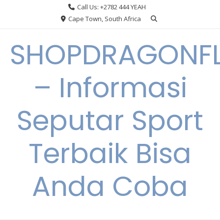
Skip
Call Us: +2782 444 YEAH
to
Cape Town, South Africa
content
SHOPDRAGONF
– Informasi
Seputar Sport
Terbaik Bisa
Anda Coba