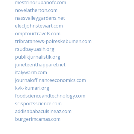
mestrinorubanofc.com
novelatherton.com
nassvalleygardens.net
electjohnstewart.com
omptourtravels.com
tribratanews-polreskebumen.com
rsudbayuasih.org
publikjurnalistik.org
juneteenthapparel.net
italywarm.com
journaloffinanceeconomics.com
kvk-kumari.org
foodscienceandtechnology.com
scisportsscience.com
addisababacuisineaz.com
burgerimcamas.com