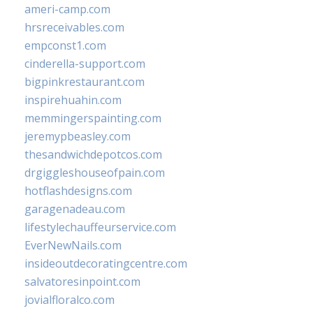
ameri-camp.com
hrsreceivables.com
empconst1.com
cinderella-support.com
bigpinkrestaurant.com
inspirehuahin.com
memmingerspainting.com
jeremypbeasley.com
thesandwichdepotcos.com
drgiggleshouseofpain.com
hotflashdesigns.com
garagenadeau.com
lifestylechauffeurservice.com
EverNewNails.com
insideoutdecoratingcentre.com
salvatoresinpoint.com
jovialfloralco.com