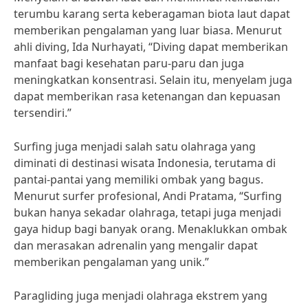
terumbu karang serta keberagaman biota laut dapat
memberikan pengalaman yang luar biasa. Menurut
ahli diving, Ida Nurhayati, “Diving dapat memberikan
manfaat bagi kesehatan paru-paru dan juga
meningkatkan konsentrasi. Selain itu, menyelam juga
dapat memberikan rasa ketenangan dan kepuasan
tersendiri.”
Surfing juga menjadi salah satu olahraga yang
diminati di destinasi wisata Indonesia, terutama di
pantai-pantai yang memiliki ombak yang bagus.
Menurut surfer profesional, Andi Pratama, “Surfing
bukan hanya sekadar olahraga, tetapi juga menjadi
gaya hidup bagi banyak orang. Menaklukkan ombak
dan merasakan adrenalin yang mengalir dapat
memberikan pengalaman yang unik.”
Paragliding juga menjadi olahraga ekstrem yang