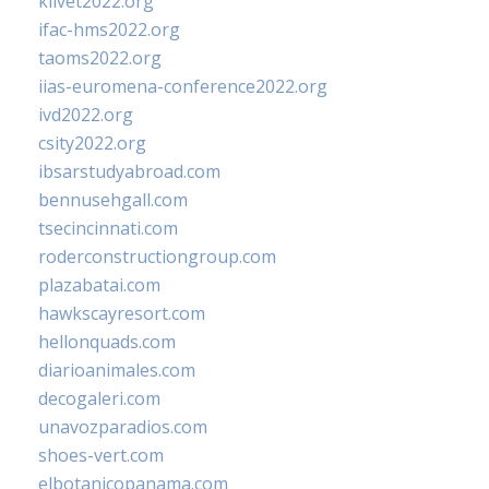
klivet2022.org
ifac-hms2022.org
taoms2022.org
iias-euromena-conference2022.org
ivd2022.org
csity2022.org
ibsarstudyabroad.com
bennusehgall.com
tsecincinnati.com
roderconstructiongroup.com
plazabatai.com
hawkscayresort.com
hellonquads.com
diarioanimales.com
decogaleri.com
unavozparadios.com
shoes-vert.com
elbotanicopanama.com