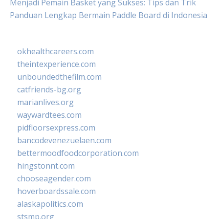
Menjadi Pemain Basket yang Sukses: Tips dan Trik
Panduan Lengkap Bermain Paddle Board di Indonesia
okhealthcareers.com
theintexperience.com
unboundedthefilm.com
catfriends-bg.org
marianlives.org
waywardtees.com
pidfloorsexpress.com
bancodevenezuelaen.com
bettermoodfoodcorporation.com
hingstonnt.com
chooseagender.com
hoverboardssale.com
alaskapolitics.com
stsmp.org