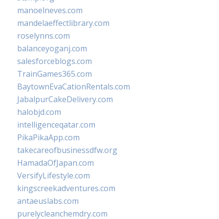
manoelneves.com
mandelaeffectlibrary.com
roselynns.com
balanceyoganj.com
salesforceblogs.com
TrainGames365.com
BaytownEvaCationRentals.com
JabalpurCakeDelivery.com
halobjd.com
intelligenceqatar.com
PikaPikaApp.com
takecareofbusinessdfw.org
HamadaOfJapan.com
VersifyLifestyle.com
kingscreekadventures.com
antaeuslabs.com
purelycleanchemdry.com