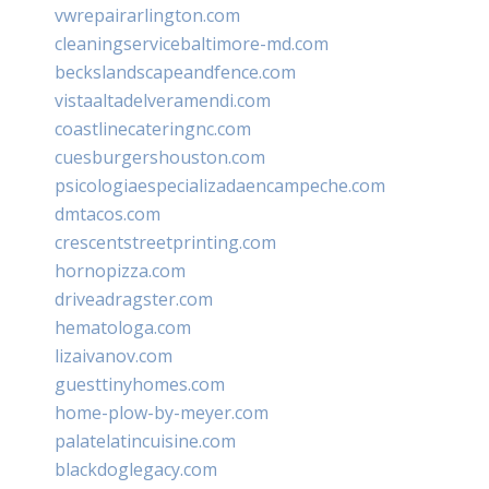
vwrepairarlington.com
cleaningservicebaltimore-md.com
beckslandscapeandfence.com
vistaaltadelveramendi.com
coastlinecateringnc.com
cuesburgershouston.com
psicologiaespecializadaencampeche.com
dmtacos.com
crescentstreetprinting.com
hornopizza.com
driveadragster.com
hematologa.com
lizaivanov.com
guesttinyhomes.com
home-plow-by-meyer.com
palatelatincuisine.com
blackdoglegacy.com