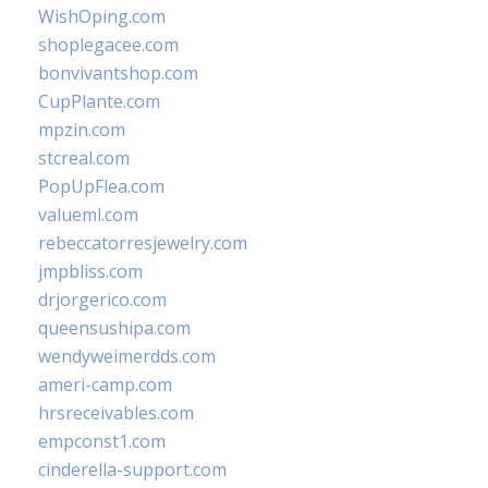
WishOping.com
shoplegacee.com
bonvivantshop.com
CupPlante.com
mpzin.com
stcreal.com
PopUpFlea.com
valueml.com
rebeccatorresjewelry.com
jmpbliss.com
drjorgerico.com
queensushipa.com
wendyweimerdds.com
ameri-camp.com
hrsreceivables.com
empconst1.com
cinderella-support.com