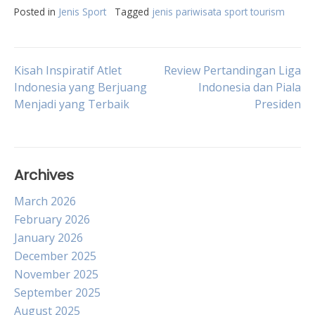
Posted in
Jenis Sport
Tagged
jenis pariwisata sport tourism
Post
Kisah Inspiratif Atlet
Review Pertandingan Liga
Indonesia yang Berjuang
Indonesia dan Piala
Menjadi yang Terbaik
Presiden
navigation
Archives
March 2026
February 2026
January 2026
December 2025
November 2025
September 2025
August 2025