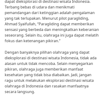
dapat dieksplorasi di destinasi wisata Indonesia.
Terbang bebas di udara dan menikmati
pemandangan dari ketinggian adalah pengalaman
yang tak terlupakan. Menurut pilot paragliding,
Ahmad Syaifullah, “Paragliding dapat memberikan
sensasi yang berbeda dan meningkatkan keberanian
seseorang. Selain itu, olahraga ini juga dapat melatih
fokus dan ketenangan pikiran.”
Dengan banyaknya pilihan olahraga yang dapat
dieksplorasi di destinasi wisata Indonesia, tidak ada
alasan untuk tidak mencoba. Selain menyegarkan
pikiran, olahraga juga memberikan manfaat
kesehatan yang tidak bisa diabaikan. Jadi, jangan
ragu untuk melakukan eksplorasi destinasi wisata
olahraga di Indonesia dan rasakan manfaatnya
secara langsung.