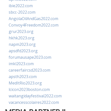
ibie2022.com
sbcc-2022.com
AngolaOilAndGas2022.com
Convoy4Freedom2022.com
grur2023.org
hkhk2023.org
napm2023.org
apsdfd2023.org
forumausape2023.com
imkl2023.com
careerfaircsd2023.com
apsth2023.com
MedItRio2023.org
lcicon2023boston.com
waitangidayfestival2022.com
vacancesscolaires2022.com