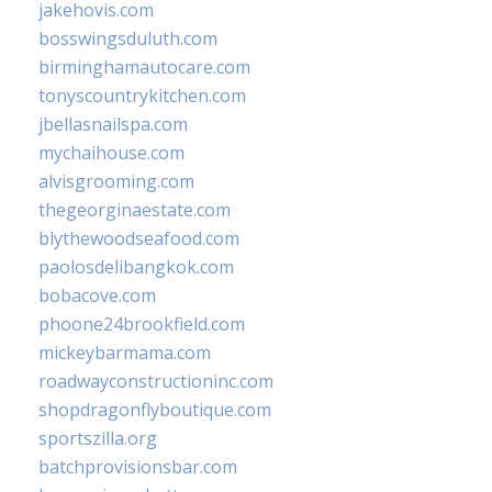
jakehovis.com
bosswingsduluth.com
birminghamautocare.com
tonyscountrykitchen.com
jbellasnailspa.com
mychaihouse.com
alvisgrooming.com
thegeorginaestate.com
blythewoodseafood.com
paolosdelibangkok.com
bobacove.com
phoone24brookfield.com
mickeybarmama.com
roadwayconstructioninc.com
shopdragonflyboutique.com
sportszilla.org
batchprovisionsbar.com