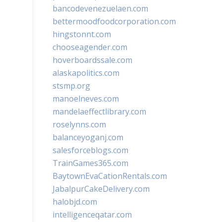
bancodevenezuelaen.com
bettermoodfoodcorporation.com
hingstonnt.com
chooseagender.com
hoverboardssale.com
alaskapolitics.com
stsmp.org
manoelneves.com
mandelaeffectlibrary.com
roselynns.com
balanceyoganj.com
salesforceblogs.com
TrainGames365.com
BaytownEvaCationRentals.com
JabalpurCakeDelivery.com
halobjd.com
intelligenceqatar.com