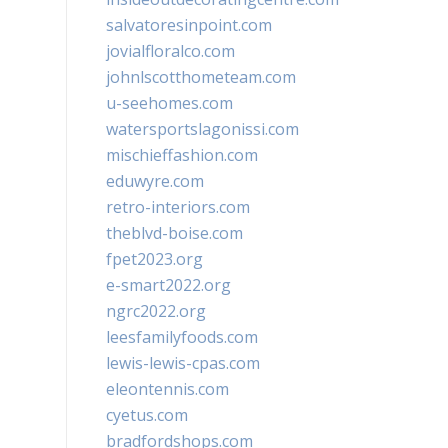
salvatoresinpoint.com
jovialfloralco.com
johnlscotthometeam.com
u-seehomes.com
watersportslagonissi.com
mischieffashion.com
eduwyre.com
retro-interiors.com
theblvd-boise.com
fpet2023.org
e-smart2022.org
ngrc2022.org
leesfamilyfoods.com
lewis-lewis-cpas.com
eleontennis.com
cyetus.com
bradfordshops.com