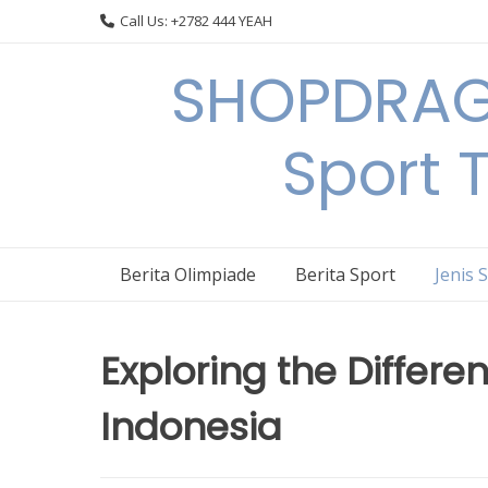
Skip
Call Us: +2782 444 YEAH
to
content
SHOPDRAGO
Sport 
Berita Olimpiade
Berita Sport
Jenis 
Exploring the Differen
Indonesia