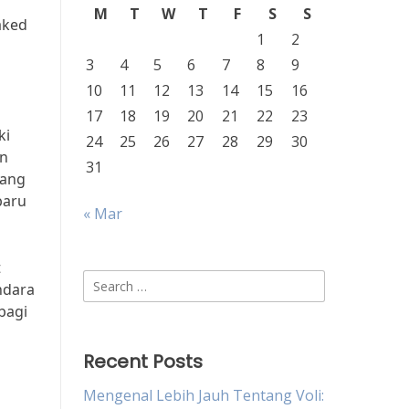
M
T
W
T
F
S
S
aked
1
2
3
4
5
6
7
8
9
10
11
12
13
14
15
16
17
18
19
20
21
22
23
ki
24
25
26
27
28
29
30
an
31
yang
baru
« Mar
t
Search
ndara
for:
bagi
Recent Posts
Mengenal Lebih Jauh Tentang Voli: