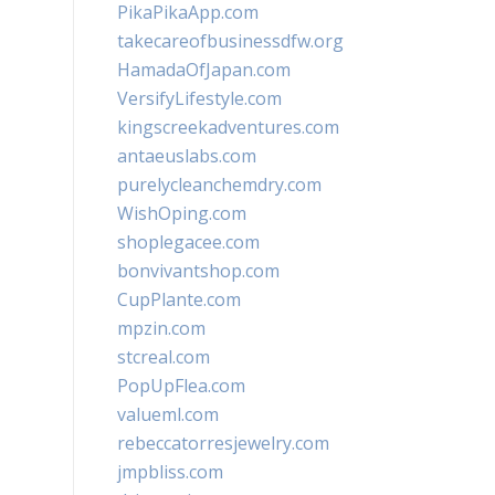
PikaPikaApp.com
takecareofbusinessdfw.org
HamadaOfJapan.com
VersifyLifestyle.com
kingscreekadventures.com
antaeuslabs.com
purelycleanchemdry.com
WishOping.com
shoplegacee.com
bonvivantshop.com
CupPlante.com
mpzin.com
stcreal.com
PopUpFlea.com
valueml.com
rebeccatorresjewelry.com
jmpbliss.com