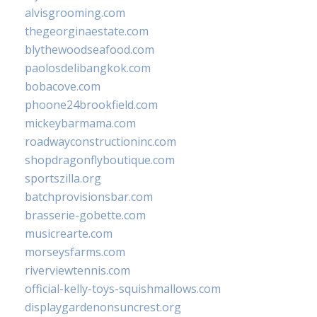
alvisgrooming.com
thegeorginaestate.com
blythewoodseafood.com
paolosdelibangkok.com
bobacove.com
phoone24brookfield.com
mickeybarmama.com
roadwayconstructioninc.com
shopdragonflyboutique.com
sportszilla.org
batchprovisionsbar.com
brasserie-gobette.com
musicrearte.com
morseysfarms.com
riverviewtennis.com
official-kelly-toys-squishmallows.com
displaygardenonsuncrest.org