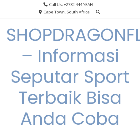
Skip
Call Us: +2782 444 YEAH
to
Cape Town, South Africa
content
SHOPDRAGONF
– Informasi
Seputar Sport
Terbaik Bisa
Anda Coba