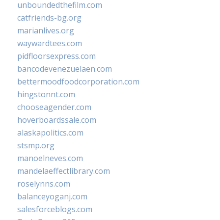
unboundedthefilm.com
catfriends-bg.org
marianlives.org
waywardtees.com
pidfloorsexpress.com
bancodevenezuelaen.com
bettermoodfoodcorporation.com
hingstonnt.com
chooseagender.com
hoverboardssale.com
alaskapolitics.com
stsmp.org
manoelneves.com
mandelaeffectlibrary.com
roselynns.com
balanceyoganj.com
salesforceblogs.com