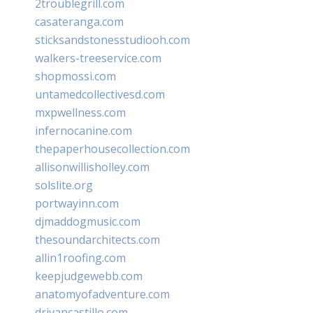
2troublegrill.com
casateranga.com
sticksandstonesstudiooh.com
walkers-treeservice.com
shopmossi.com
untamedcollectivesd.com
mxpwellness.com
infernocanine.com
thepaperhousecollection.com
allisonwillisholley.com
solslite.org
portwayinn.com
djmaddogmusic.com
thesoundarchitects.com
allin1roofing.com
keepjudgewebb.com
anatomyofadventure.com
drivancastillo.com