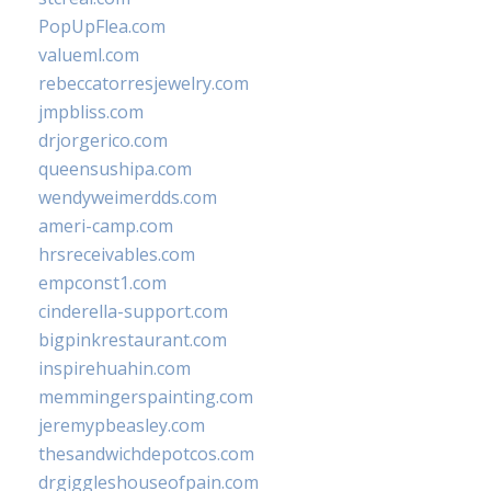
PopUpFlea.com
valueml.com
rebeccatorresjewelry.com
jmpbliss.com
drjorgerico.com
queensushipa.com
wendyweimerdds.com
ameri-camp.com
hrsreceivables.com
empconst1.com
cinderella-support.com
bigpinkrestaurant.com
inspirehuahin.com
memmingerspainting.com
jeremypbeasley.com
thesandwichdepotcos.com
drgiggleshouseofpain.com