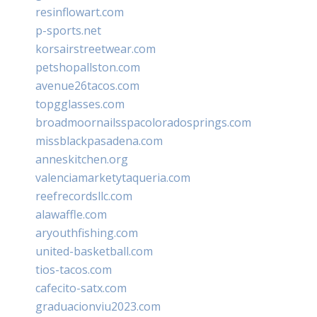
resinflowart.com
p-sports.net
korsairstreetwear.com
petshopallston.com
avenue26tacos.com
topgglasses.com
broadmoornailsspacoloradosprings.com
missblackpasadena.com
anneskitchen.org
valenciamarketytaqueria.com
reefrecordsllc.com
alawaffle.com
aryouthfishing.com
united-basketball.com
tios-tacos.com
cafecito-satx.com
graduacionviu2023.com