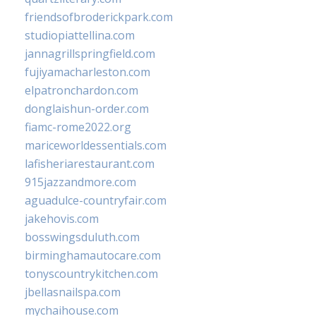
friendsofbroderickpark.com
studiopiattellina.com
jannagrillspringfield.com
fujiyamacharleston.com
elpatronchardon.com
donglaishun-order.com
fiamc-rome2022.org
mariceworldessentials.com
lafisheriarestaurant.com
915jazzandmore.com
aguadulce-countryfair.com
jakehovis.com
bosswingsduluth.com
birminghamautocare.com
tonyscountrykitchen.com
jbellasnailspa.com
mychaihouse.com