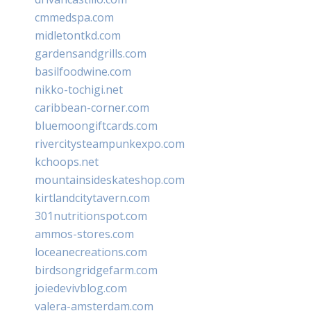
cmmedspa.com
midletontkd.com
gardensandgrills.com
basilfoodwine.com
nikko-tochigi.net
caribbean-corner.com
bluemoongiftcards.com
rivercitysteampunkexpo.com
kchoops.net
mountainsideskateshop.com
kirtlandcitytavern.com
301nutritionspot.com
ammos-stores.com
loceanecreations.com
birdsongridgefarm.com
joiedevivblog.com
valera-amsterdam.com