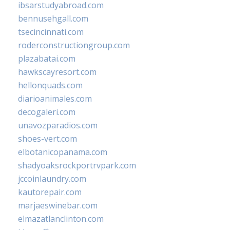
ibsarstudyabroad.com
bennusehgall.com
tsecincinnati.com
roderconstructiongroup.com
plazabatai.com
hawkscayresort.com
hellonquads.com
diarioanimales.com
decogaleri.com
unavozparadios.com
shoes-vert.com
elbotanicopanama.com
shadyoaksrockportrvpark.com
jccoinlaundry.com
kautorepair.com
marjaeswinebar.com
elmazatlanclinton.com