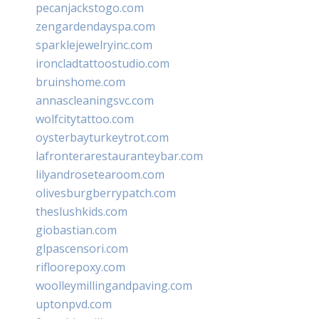
pecanjackstogo.com
zengardendayspa.com
sparklejewelryinc.com
ironcladtattoostudio.com
bruinshome.com
annascleaningsvc.com
wolfcitytattoo.com
oysterbayturkeytrot.com
lafronterarestauranteybar.com
lilyandrosetearoom.com
olivesburgberrypatch.com
theslushkids.com
giobastian.com
glpascensori.com
rifloorepoxy.com
woolleymillingandpaving.com
uptonpvd.com