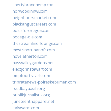
libertybrandhemp.com
norwoodinnwi.com
neighboursmarket.com
blackanguscareers.com
bolesfororegon.com
bodega-ole.com
thestreamlinerlounge.com
mestrinorubanofc.com
novelatherton.com
nassvalleygardens.net
electjohnstewart.com
omptourtravels.com
tribratanews-polreskebumen.com
rsudbayuasih.org
publikjurnalistik.org
juneteenthapparel.net
italywarm.com