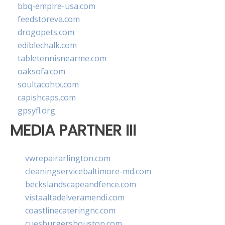
bbq-empire-usa.com
feedstoreva.com
drogopets.com
ediblechalk.com
tabletennisnearme.com
oaksofa.com
soultacohtx.com
capishcaps.com
gpsyfl.org
MEDIA PARTNER III
vwrepairarlington.com
cleaningservicebaltimore-md.com
beckslandscapeandfence.com
vistaaltadelveramendi.com
coastlinecateringnc.com
cuesburgershouston.com