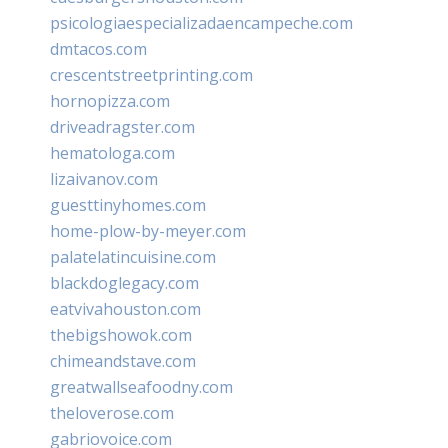
psicologiaespecializadaencampeche.com
dmtacos.com
crescentstreetprinting.com
hornopizza.com
driveadragster.com
hematologa.com
lizaivanov.com
guesttinyhomes.com
home-plow-by-meyer.com
palatelatincuisine.com
blackdoglegacy.com
eatvivahouston.com
thebigshowok.com
chimeandstave.com
greatwallseafoodny.com
theloverose.com
gabriovoice.com