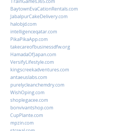
TrainGames365.com
BaytownEvaCationRentals.com
JabalpurCakeDelivery.com
halobjd.com
intelligenceqatar.com
PikaPikaApp.com
takecareofbusinessdfw.org
HamadaOfJapan.com
VersifyLifestyle.com
kingscreekadventures.com
antaeuslabs.com
purelycleanchemdry.com
WishOping.com
shoplegacee.com
bonvivantshop.com
CupPlante.com
mpzin.com
stcreal.com