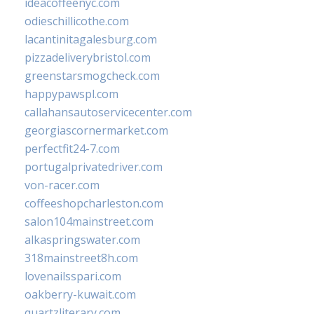
ideacoffeenyc.com
odieschillicothe.com
lacantinitagalesburg.com
pizzadeliverybristol.com
greenstarsmogcheck.com
happypawspl.com
callahansautoservicecenter.com
georgiascornermarket.com
perfectfit24-7.com
portugalprivatedriver.com
von-racer.com
coffeeshopcharleston.com
salon104mainstreet.com
alkaspringswater.com
318mainstreet8h.com
lovenailsspari.com
oakberry-kuwait.com
quartzliterary.com