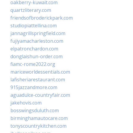
oakberry-kuwait.com
quartzliterary.com
friendsofbroderickpark.com
studiopiattellina.com
jannagrillspringfield.com
fujiyamacharleston.com
elpatronchardon.com
donglaishun-order.com
fiamc-rome2022.org
mariceworldessentials.com
lafisheriarestaurant.com
915jazzandmore.com
aguadulce-countryfair.com
jakehovis.com
bosswingsduluth.com
birminghamautocare.com
tonyscountrykitchen.com