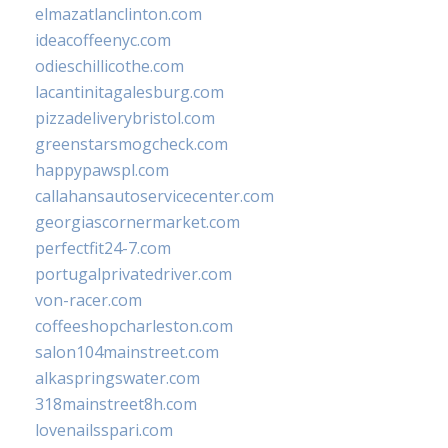
elmazatlanclinton.com
ideacoffeenyc.com
odieschillicothe.com
lacantinitagalesburg.com
pizzadeliverybristol.com
greenstarsmogcheck.com
happypawspl.com
callahansautoservicecenter.com
georgiascornermarket.com
perfectfit24-7.com
portugalprivatedriver.com
von-racer.com
coffeeshopcharleston.com
salon104mainstreet.com
alkaspringswater.com
318mainstreet8h.com
lovenailsspari.com