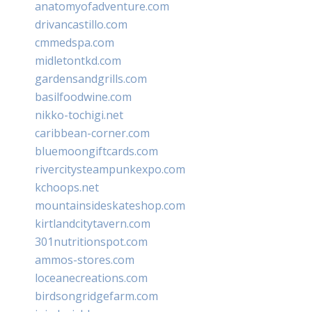
anatomyofadventure.com
drivancastillo.com
cmmedspa.com
midletontkd.com
gardensandgrills.com
basilfoodwine.com
nikko-tochigi.net
caribbean-corner.com
bluemoongiftcards.com
rivercitysteampunkexpo.com
kchoops.net
mountainsideskateshop.com
kirtlandcitytavern.com
301nutritionspot.com
ammos-stores.com
loceanecreations.com
birdsongridgefarm.com