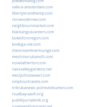
joiedevivblog.com
valera-amsterdam.com
libertybrandhemp.com
norwoodinnwi.com
neighboursmarket.com
blackanguscareers.com
bolesfororegon.com
bodega-ole.com
thestreamlinerlounge.com
mestrinorubanofc.com
novelatherton.com
nassvalleygardens.net
electjohnstewart.com
omptourtravels.com
tribratanews-polreskebumen.com
rsudbayuasih.org
publikjurnalistik.org
juneteenthapparel.net