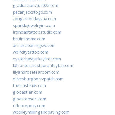
graduacionviu2023.com
pecanjackstogo.com
zengardendayspa.com
sparklejewelryinc.com
ironcladtattoostudio.com
bruinshome.com
annascleaningsvc.com
wolfcitytattoo.com
oysterbayturkeytrot.com
lafronterarestauranteybar.com
lilyandrosetearoom.com
olivesburgberrypatch.com
theslushkids.com
giobastian.com
glpascensori.com
rifloorepoxy.com
woolleymillingandpaving.com