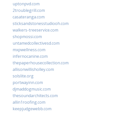
uptonpvd.com
2troublegrill.com
casateranga.com
sticksandstonesstudiooh.com
walkers-treeservice.com
shopmossi.com
untamedcollectivesd.com
mxpwellness.com
infernocanine.com
thepaperhousecollection.com
allisonwillisholley.com
solslite.org
portwayinn.com
djmaddogmusic.com
thesoundarchitects.com
allin1roofing.com
keepjudgewebb.com