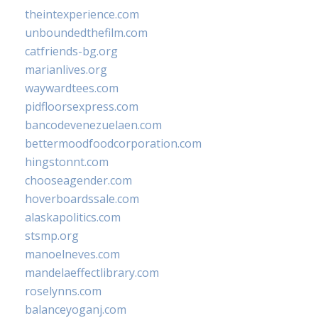
theintexperience.com
unboundedthefilm.com
catfriends-bg.org
marianlives.org
waywardtees.com
pidfloorsexpress.com
bancodevenezuelaen.com
bettermoodfoodcorporation.com
hingstonnt.com
chooseagender.com
hoverboardssale.com
alaskapolitics.com
stsmp.org
manoelneves.com
mandelaeffectlibrary.com
roselynns.com
balanceyoganj.com