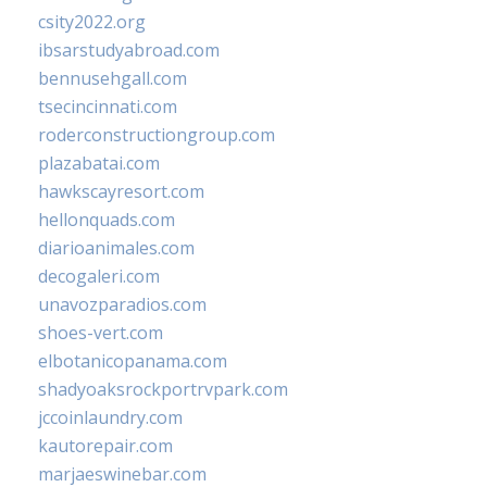
csity2022.org
ibsarstudyabroad.com
bennusehgall.com
tsecincinnati.com
roderconstructiongroup.com
plazabatai.com
hawkscayresort.com
hellonquads.com
diarioanimales.com
decogaleri.com
unavozparadios.com
shoes-vert.com
elbotanicopanama.com
shadyoaksrockportrvpark.com
jccoinlaundry.com
kautorepair.com
marjaeswinebar.com