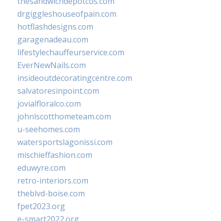
thesandwichdepotcos.com
drgiggleshouseofpain.com
hotflashdesigns.com
garagenadeau.com
lifestylechauffeurservice.com
EverNewNails.com
insideoutdecoratingcentre.com
salvatoresinpoint.com
jovialfloralco.com
johnlscotthometeam.com
u-seehomes.com
watersportslagonissi.com
mischieffashion.com
eduwyre.com
retro-interiors.com
theblvd-boise.com
fpet2023.org
e-smart2022.org