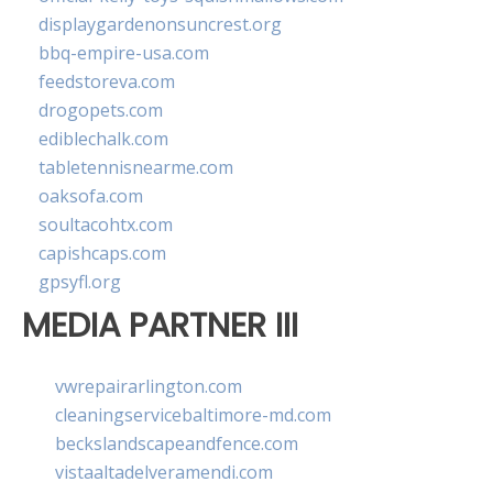
displaygardenonsuncrest.org
bbq-empire-usa.com
feedstoreva.com
drogopets.com
ediblechalk.com
tabletennisnearme.com
oaksofa.com
soultacohtx.com
capishcaps.com
gpsyfl.org
MEDIA PARTNER III
vwrepairarlington.com
cleaningservicebaltimore-md.com
beckslandscapeandfence.com
vistaaltadelveramendi.com