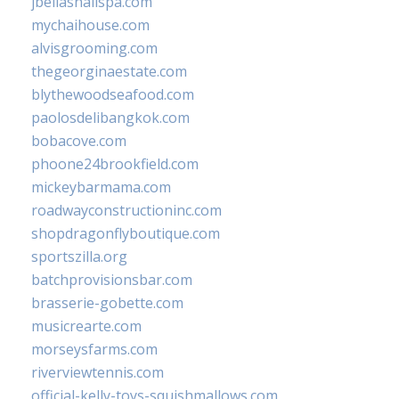
jbellasnailspa.com
mychaihouse.com
alvisgrooming.com
thegeorginaestate.com
blythewoodseafood.com
paolosdelibangkok.com
bobacove.com
phoone24brookfield.com
mickeybarmama.com
roadwayconstructioninc.com
shopdragonflyboutique.com
sportszilla.org
batchprovisionsbar.com
brasserie-gobette.com
musicrearte.com
morseysfarms.com
riverviewtennis.com
official-kelly-toys-squishmallows.com