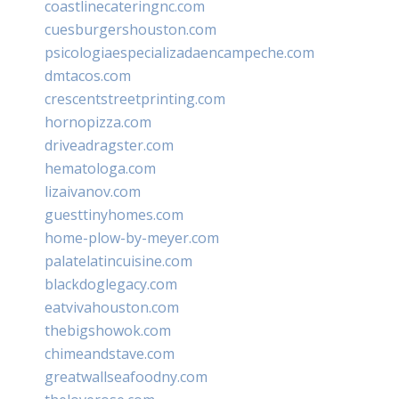
coastlinecateringnc.com
cuesburgershouston.com
psicologiaespecializadaencampeche.com
dmtacos.com
crescentstreetprinting.com
hornopizza.com
driveadragster.com
hematologa.com
lizaivanov.com
guesttinyhomes.com
home-plow-by-meyer.com
palatelatincuisine.com
blackdoglegacy.com
eatvivahouston.com
thebigshowok.com
chimeandstave.com
greatwallseafoodny.com