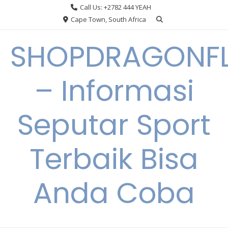
Skip
Call Us: +2782 444 YEAH
to
Cape Town, South Africa
content
SHOPDRAGONF
– Informasi
Seputar Sport
Terbaik Bisa
Anda Coba