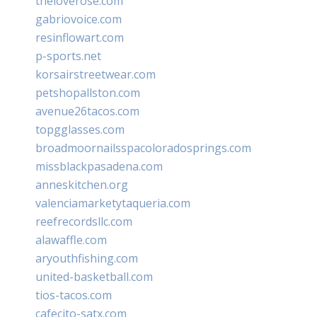
theloverose.com
gabriovoice.com
resinflowart.com
p-sports.net
korsairstreetwear.com
petshopallston.com
avenue26tacos.com
topgglasses.com
broadmoornailsspacoloradosprings.com
missblackpasadena.com
anneskitchen.org
valenciamarketytaqueria.com
reefrecordsllc.com
alawaffle.com
aryouthfishing.com
united-basketball.com
tios-tacos.com
cafecito-satx.com