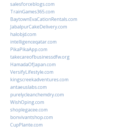
salesforceblogs.com
TrainGames365.com
BaytownEvaCationRentals.com
JabalpurCakeDelivery.com
halobjd.com
intelligenceqatar.com
PikaPikaApp.com
takecareofbusinessdfw.org
HamadaOfJapan.com
VersifyLifestyle.com
kingscreekadventures.com
antaeuslabs.com
purelycleanchemdry.com
WishOping.com
shoplegacee.com
bonvivantshop.com
CupPlante.com