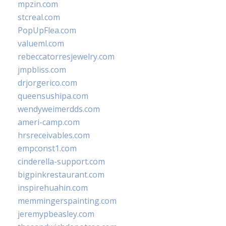
mpzin.com
stcreal.com
PopUpFlea.com
valueml.com
rebeccatorresjewelry.com
jmpbliss.com
drjorgerico.com
queensushipa.com
wendyweimerdds.com
ameri-camp.com
hrsreceivables.com
empconst1.com
cinderella-support.com
bigpinkrestaurant.com
inspirehuahin.com
memmingerspainting.com
jeremypbeasley.com