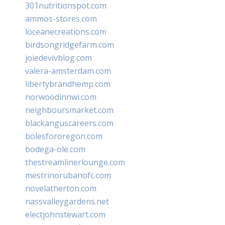
301nutritionspot.com
ammos-stores.com
loceanecreations.com
birdsongridgefarm.com
joiedevivblog.com
valera-amsterdam.com
libertybrandhemp.com
norwoodinnwi.com
neighboursmarket.com
blackanguscareers.com
bolesfororegon.com
bodega-ole.com
thestreamlinerlounge.com
mestrinorubanofc.com
novelatherton.com
nassvalleygardens.net
electjohnstewart.com