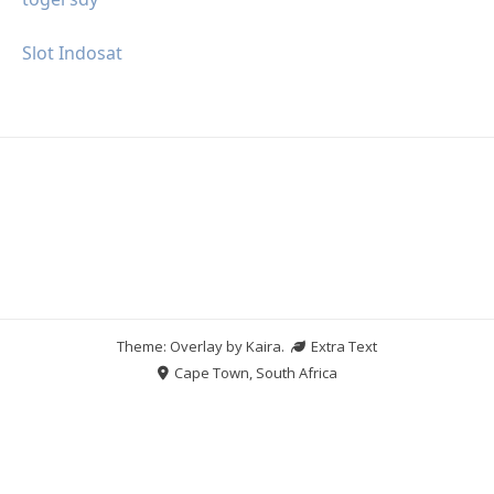
Slot Indosat
Theme: Overlay by
Kaira
.
Extra Text
Cape Town, South Africa