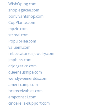
WishOping.com
shoplegacee.com
bonvivantshop.com
CupPlante.com
mpzin.com
stcreal.com
PopUpFlea.com
valueml.com
rebeccatorresjewelry.com
jmpbliss.com
drjorgerico.com
queensushipa.com
wendyweimerdds.com
ameri-camp.com
hrsreceivables.com
empconst1.com
cinderella-support.com