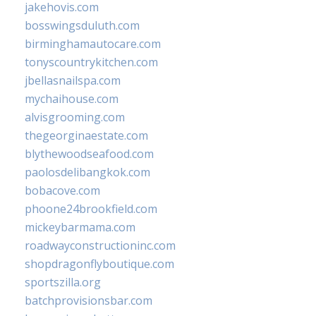
jakehovis.com
bosswingsduluth.com
birminghamautocare.com
tonyscountrykitchen.com
jbellasnailspa.com
mychaihouse.com
alvisgrooming.com
thegeorginaestate.com
blythewoodseafood.com
paolosdelibangkok.com
bobacove.com
phoone24brookfield.com
mickeybarmama.com
roadwayconstructioninc.com
shopdragonflyboutique.com
sportszilla.org
batchprovisionsbar.com