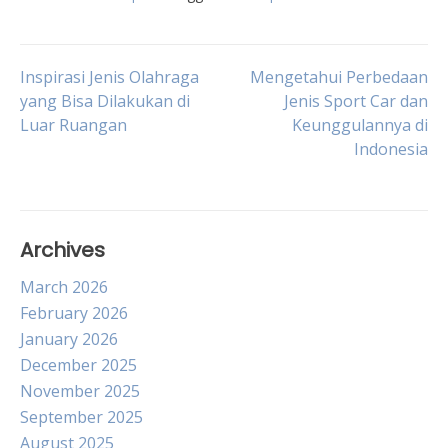
Post
Inspirasi Jenis Olahraga
Mengetahui Perbedaan
yang Bisa Dilakukan di
Jenis Sport Car dan
Luar Ruangan
Keunggulannya di
navigation
Indonesia
Archives
March 2026
February 2026
January 2026
December 2025
November 2025
September 2025
August 2025