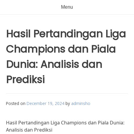
Menu
Hasil Pertandingan Liga
Champions dan Piala
Dunia: Analisis dan
Prediksi
Posted on
December 19, 2024
by
adminsho
Hasil Pertandingan Liga Champions dan Piala Dunia:
Analisis dan Prediksi