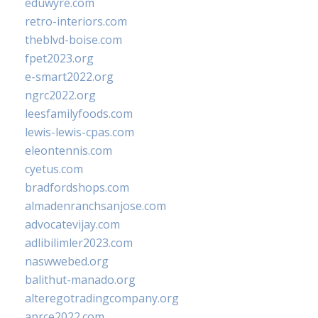
eduwyre.com
retro-interiors.com
theblvd-boise.com
fpet2023.org
e-smart2022.org
ngrc2022.org
leesfamilyfoods.com
lewis-lewis-cpas.com
eleontennis.com
cyetus.com
bradfordshops.com
almadenranchsanjose.com
advocatevijay.com
adlibilimler2023.com
naswwebed.org
balithut-manado.org
alteregotradingcompany.org
aprce2022.com