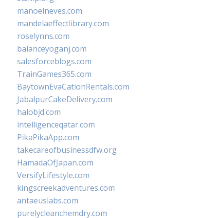
manoelneves.com
mandelaeffectlibrary.com
roselynns.com
balanceyoganj.com
salesforceblogs.com
TrainGames365.com
BaytownEvaCationRentals.com
JabalpurCakeDelivery.com
halobjd.com
intelligenceqatar.com
PikaPikaApp.com
takecareofbusinessdfw.org
HamadaOfJapan.com
VersifyLifestyle.com
kingscreekadventures.com
antaeuslabs.com
purelycleanchemdry.com