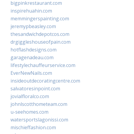
bigpinkrestaurant.com
inspirehuahin.com
memmingerspainting.com
jeremypbeasley.com
thesandwichdepotcos.com
drgiggleshouseofpain.com
hotflashdesigns.com
garagenadeau.com
lifestylechauffeurservice.com
EverNewNails.com
insideoutdecoratingcentre.com
salvatoresinpoint.com
jovialfloralco.com
johnlscotthometeam.com
u-seehomes.com
watersportslagonissi.com
mischieffashion.com