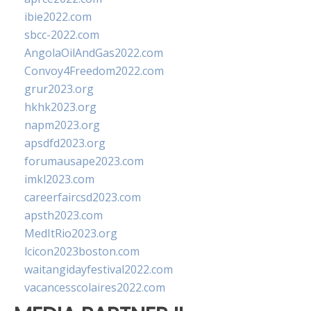
ibie2022.com
sbcc-2022.com
AngolaOilAndGas2022.com
Convoy4Freedom2022.com
grur2023.org
hkhk2023.org
napm2023.org
apsdfd2023.org
forumausape2023.com
imkl2023.com
careerfaircsd2023.com
apsth2023.com
MedItRio2023.org
lcicon2023boston.com
waitangidayfestival2022.com
vacancesscolaires2022.com