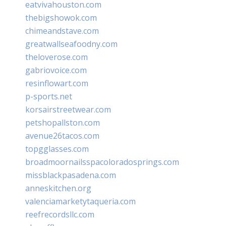
eatvivahouston.com
thebigshowok.com
chimeandstave.com
greatwallseafoodny.com
theloverose.com
gabriovoice.com
resinflowart.com
p-sports.net
korsairstreetwear.com
petshopallston.com
avenue26tacos.com
topgglasses.com
broadmoornailsspacoloradosprings.com
missblackpasadena.com
anneskitchen.org
valenciamarketytaqueria.com
reefrecordsllc.com