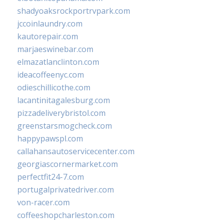
shadyoaksrockportrvpark.com
jccoinlaundry.com
kautorepair.com
marjaeswinebar.com
elmazatlanclinton.com
ideacoffeenyc.com
odieschillicothe.com
lacantinitagalesburg.com
pizzadeliverybristol.com
greenstarsmogcheck.com
happypawspl.com
callahansautoservicecenter.com
georgiascornermarket.com
perfectfit24-7.com
portugalprivatedriver.com
von-racer.com
coffeeshopcharleston.com