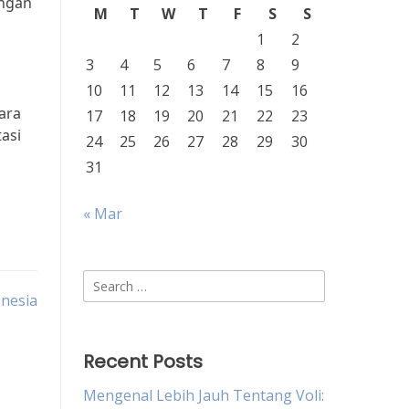
engan
M
T
W
T
F
S
S
1
2
3
4
5
6
7
8
9
10
11
12
13
14
15
16
ara
17
18
19
20
21
22
23
asi
24
25
26
27
28
29
30
31
« Mar
Search
onesia
for:
Recent Posts
Mengenal Lebih Jauh Tentang Voli: