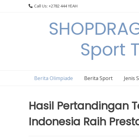
Skip
Call Us: +2782 444 YEAH
to
content
SHOPDRAGO
Sport 
Berita Olimpiade
Berita Sport
Jenis 
Hasil Pertandingan T
Indonesia Raih Prest