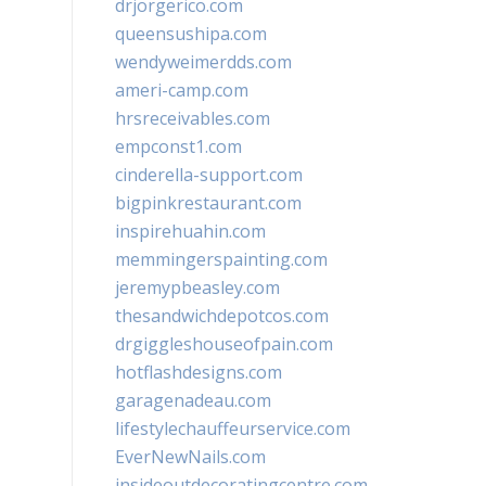
drjorgerico.com
queensushipa.com
wendyweimerdds.com
ameri-camp.com
hrsreceivables.com
empconst1.com
cinderella-support.com
bigpinkrestaurant.com
inspirehuahin.com
memmingerspainting.com
jeremypbeasley.com
thesandwichdepotcos.com
drgiggleshouseofpain.com
hotflashdesigns.com
garagenadeau.com
lifestylechauffeurservice.com
EverNewNails.com
insideoutdecoratingcentre.com