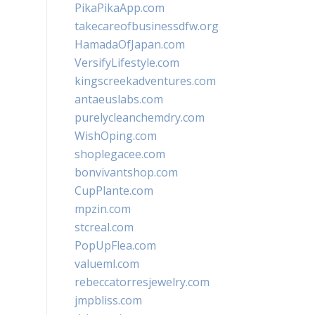
PikaPikaApp.com
takecareofbusinessdfw.org
HamadaOfJapan.com
VersifyLifestyle.com
kingscreekadventures.com
antaeuslabs.com
purelycleanchemdry.com
WishOping.com
shoplegacee.com
bonvivantshop.com
CupPlante.com
mpzin.com
stcreal.com
PopUpFlea.com
valueml.com
rebeccatorresjewelry.com
jmpbliss.com