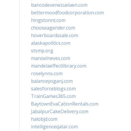
bancodevenezuelaen.com
bettermoodfoodcorporation.com
hingstonnt.com
chooseagender.com
hoverboardssale.com
alaskapolitics.com
stsmp.org
manoelneves.com
mandelaeffectlibrary.com
roselynns.com
balanceyoganj.com
salesforceblogs.com
TrainGames365.com
BaytownEvaCationRentals.com
JabalpurCakeDelivery.com
halobjd.com
intelligenceqatar.com