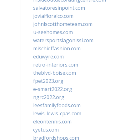
salvatoresinpoint.com
jovialfloralco.com
johnlscotthometeam.com
u-seehomes.com
watersportslagonissi.com
mischieffashion.com
eduwyre.com
retro-interiors.com
theblvd-boise.com
fpet2023.org
e-smart2022.org
ngrc2022.org
leesfamilyfoods.com
lewis-lewis-cpas.com
eleontennis.com
cyetus.com
bradfordshops.com