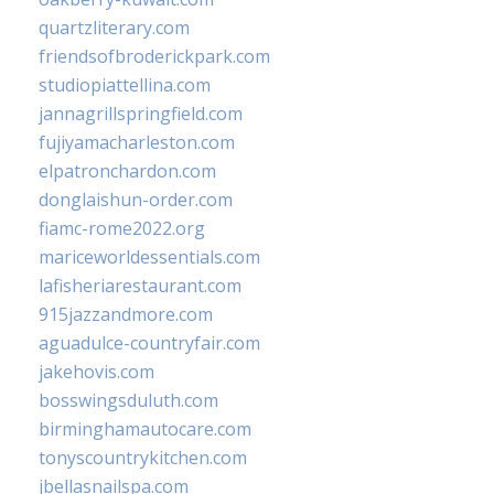
quartzliterary.com
friendsofbroderickpark.com
studiopiattellina.com
jannagrillspringfield.com
fujiyamacharleston.com
elpatronchardon.com
donglaishun-order.com
fiamc-rome2022.org
mariceworldessentials.com
lafisheriarestaurant.com
915jazzandmore.com
aguadulce-countryfair.com
jakehovis.com
bosswingsduluth.com
birminghamautocare.com
tonyscountrykitchen.com
jbellasnailspa.com