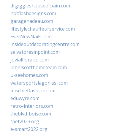
drgiggleshouseofpain.com
hotflashdesigns.com
garagenadeau.com
lifestylechauffeurservice.com
EverNewNails.com
insideoutdecoratingcentre.com
salvatoresinpoint.com
jovialfloralco.com
johnlscotthometeam.com
u-seehomes.com
watersportslagonissi.com
mischieffashion.com
eduwyre.com
retro-interiors.com
theblvd-boise.com
fpet2023.org
e-smart2022.org