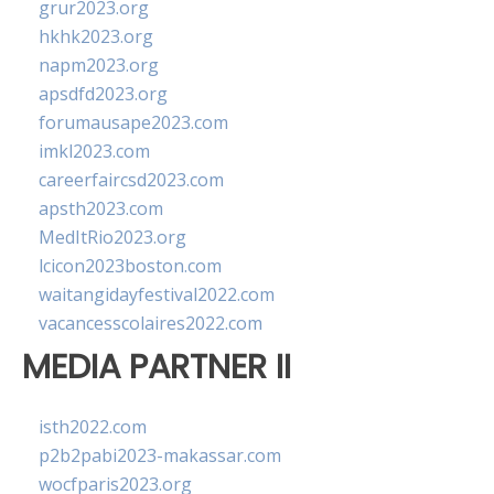
grur2023.org
hkhk2023.org
napm2023.org
apsdfd2023.org
forumausape2023.com
imkl2023.com
careerfaircsd2023.com
apsth2023.com
MedItRio2023.org
lcicon2023boston.com
waitangidayfestival2022.com
vacancesscolaires2022.com
MEDIA PARTNER II
isth2022.com
p2b2pabi2023-makassar.com
wocfparis2023.org