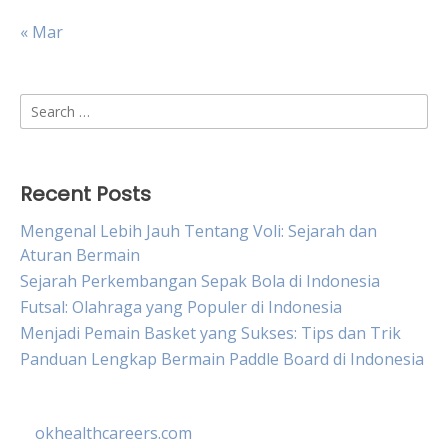
« Mar
Search
for:
Recent Posts
Mengenal Lebih Jauh Tentang Voli: Sejarah dan
Aturan Bermain
Sejarah Perkembangan Sepak Bola di Indonesia
Futsal: Olahraga yang Populer di Indonesia
Menjadi Pemain Basket yang Sukses: Tips dan Trik
Panduan Lengkap Bermain Paddle Board di Indonesia
okhealthcareers.com