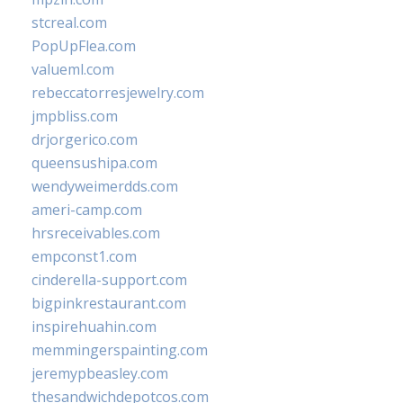
stcreal.com
PopUpFlea.com
valueml.com
rebeccatorresjewelry.com
jmpbliss.com
drjorgerico.com
queensushipa.com
wendyweimerdds.com
ameri-camp.com
hrsreceivables.com
empconst1.com
cinderella-support.com
bigpinkrestaurant.com
inspirehuahin.com
memmingerspainting.com
jeremypbeasley.com
thesandwichdepotcos.com