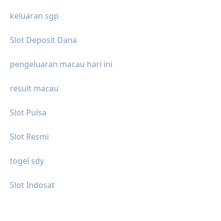
keluaran sgp
Slot Deposit Dana
pengeluaran macau hari ini
result macau
Slot Pulsa
Slot Resmi
togel sdy
Slot Indosat