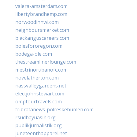
valera-amsterdam.com
libertybrandhemp.com
norwoodinnwi.com
neighboursmarket.com
blackanguscareers.com
bolesfororegon.com
bodega-ole.com
thestreamlinerlounge.com
mestrinorubanofc.com
novelatherton.com
nassvalleygardens.net
electjohnstewart.com
omptourtravels.com
tribratanews-polreskebumen.com
rsudbayuasih.org
publikjurnalistik.org
juneteenthapparel.net