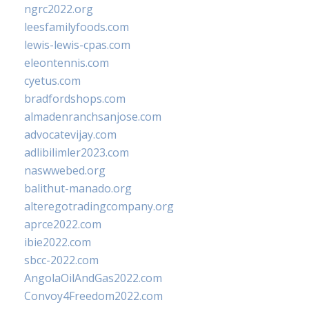
ngrc2022.org
leesfamilyfoods.com
lewis-lewis-cpas.com
eleontennis.com
cyetus.com
bradfordshops.com
almadenranchsanjose.com
advocatevijay.com
adlibilimler2023.com
naswwebed.org
balithut-manado.org
alteregotradingcompany.org
aprce2022.com
ibie2022.com
sbcc-2022.com
AngolaOilAndGas2022.com
Convoy4Freedom2022.com