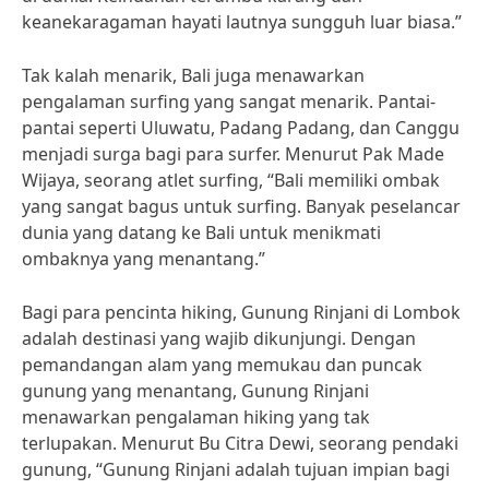
keanekaragaman hayati lautnya sungguh luar biasa.”
Tak kalah menarik, Bali juga menawarkan
pengalaman surfing yang sangat menarik. Pantai-
pantai seperti Uluwatu, Padang Padang, dan Canggu
menjadi surga bagi para surfer. Menurut Pak Made
Wijaya, seorang atlet surfing, “Bali memiliki ombak
yang sangat bagus untuk surfing. Banyak peselancar
dunia yang datang ke Bali untuk menikmati
ombaknya yang menantang.”
Bagi para pencinta hiking, Gunung Rinjani di Lombok
adalah destinasi yang wajib dikunjungi. Dengan
pemandangan alam yang memukau dan puncak
gunung yang menantang, Gunung Rinjani
menawarkan pengalaman hiking yang tak
terlupakan. Menurut Bu Citra Dewi, seorang pendaki
gunung, “Gunung Rinjani adalah tujuan impian bagi