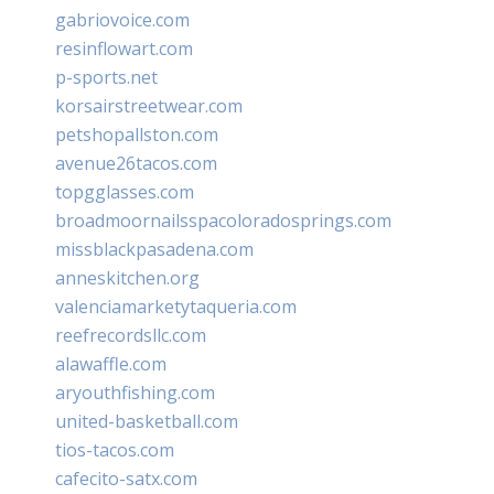
gabriovoice.com
resinflowart.com
p-sports.net
korsairstreetwear.com
petshopallston.com
avenue26tacos.com
topgglasses.com
broadmoornailsspacoloradosprings.com
missblackpasadena.com
anneskitchen.org
valenciamarketytaqueria.com
reefrecordsllc.com
alawaffle.com
aryouthfishing.com
united-basketball.com
tios-tacos.com
cafecito-satx.com