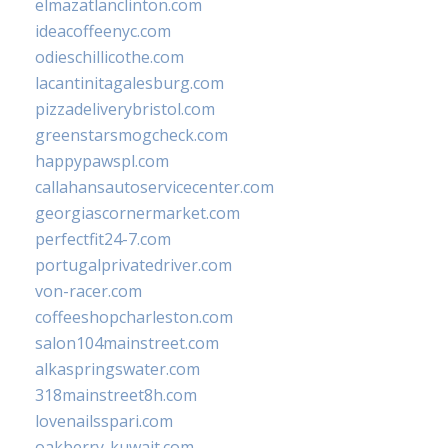
elmazatlanclinton.com
ideacoffeenyc.com
odieschillicothe.com
lacantinitagalesburg.com
pizzadeliverybristol.com
greenstarsmogcheck.com
happypawspl.com
callahansautoservicecenter.com
georgiascornermarket.com
perfectfit24-7.com
portugalprivatedriver.com
von-racer.com
coffeeshopcharleston.com
salon104mainstreet.com
alkaspringswater.com
318mainstreet8h.com
lovenailsspari.com
oakberry-kuwait.com