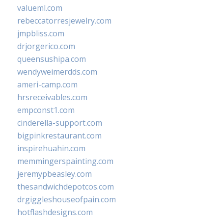
valueml.com
rebeccatorresjewelry.com
jmpbliss.com
drjorgerico.com
queensushipa.com
wendyweimerdds.com
ameri-camp.com
hrsreceivables.com
empconst1.com
cinderella-support.com
bigpinkrestaurant.com
inspirehuahin.com
memmingerspainting.com
jeremypbeasley.com
thesandwichdepotcos.com
drgiggleshouseofpain.com
hotflashdesigns.com