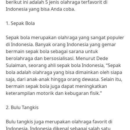
berikut ini adalah 5 jenis olahraga terfavorit di
Indonesia yang bisa Anda coba.
1. Sepak Bola
Sepak bola merupakan olahraga yang sangat populer
di Indonesia. Banyak orang Indonesia yang gemar
bermain sepak bola sebagai sarana untuk
berolahraga dan bersosialisasi. Menurut Dede
Sulaiman, seorang ahli sepak bola Indonesia, “Sepak
bola adalah olahraga yang bisa dimainkan oleh siapa
saja, dari anak-anak hingga orang dewasa. Selain itu,
bermain sepak bola juga dapat meningkatkan
keterampilan motorik dan kebugaran fisik.”
2. Bulu Tangkis
Bulu tangkis juga merupakan olahraga favorit di
Indonesia. Indonesia dikenal sebagai salah satu