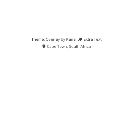
Theme: Overlay by
Kaira
.
Extra Text
Cape Town, South Africa