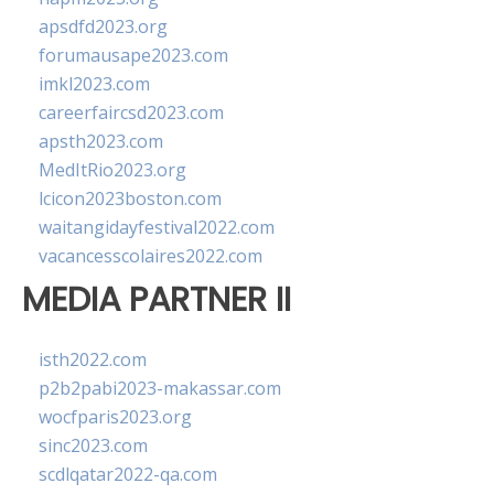
apsdfd2023.org
forumausape2023.com
imkl2023.com
careerfaircsd2023.com
apsth2023.com
MedItRio2023.org
lcicon2023boston.com
waitangidayfestival2022.com
vacancesscolaires2022.com
MEDIA PARTNER II
isth2022.com
p2b2pabi2023-makassar.com
wocfparis2023.org
sinc2023.com
scdlqatar2022-qa.com