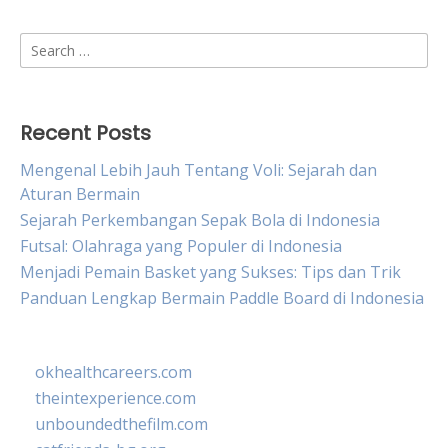
Search
for:
Recent Posts
Mengenal Lebih Jauh Tentang Voli: Sejarah dan
Aturan Bermain
Sejarah Perkembangan Sepak Bola di Indonesia
Futsal: Olahraga yang Populer di Indonesia
Menjadi Pemain Basket yang Sukses: Tips dan Trik
Panduan Lengkap Bermain Paddle Board di Indonesia
okhealthcareers.com
theintexperience.com
unboundedthefilm.com