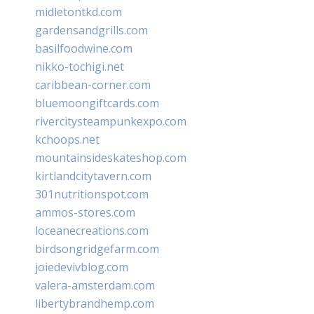
midletontkd.com
gardensandgrills.com
basilfoodwine.com
nikko-tochigi.net
caribbean-corner.com
bluemoongiftcards.com
rivercitysteampunkexpo.com
kchoops.net
mountainsideskateshop.com
kirtlandcitytavern.com
301nutritionspot.com
ammos-stores.com
loceanecreations.com
birdsongridgefarm.com
joiedevivblog.com
valera-amsterdam.com
libertybrandhemp.com