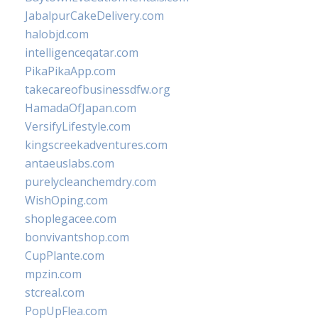
JabalpurCakeDelivery.com
halobjd.com
intelligenceqatar.com
PikaPikaApp.com
takecareofbusinessdfw.org
HamadaOfJapan.com
VersifyLifestyle.com
kingscreekadventures.com
antaeuslabs.com
purelycleanchemdry.com
WishOping.com
shoplegacee.com
bonvivantshop.com
CupPlante.com
mpzin.com
stcreal.com
PopUpFlea.com