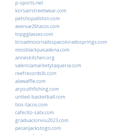
p-sports.net
korsairstreetwear.com
petshopallston.com
avenue26tacos.com
topgglasses.com
broadmoornailsspacoloradosprings.com
missblackpasadena.com
anneskitchen.org
valenciamarketytaqueria.com
reefrecordsllc.com
alawaffle.com
aryouthfishing.com
united-basketball.com
tios-tacos.com
cafecito-satx.com
graduacionviu2023.com
pecanjackstogo.com