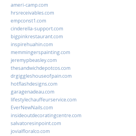
ameri-camp.com
hrsreceivables.com
empconst1.com
cinderella-support.com
bigpinkrestaurant.com
inspirehuahin.com
memmingerspainting.com
jeremypbeasley.com
thesandwichdepotcos.com
drgiggleshouseofpain.com
hotflashdesigns.com
garagenadeau.com
lifestylechauffeurservice.com
EverNewNails.com
insideoutdecoratingcentre.com
salvatoresinpoint.com
jovialfloralco.com