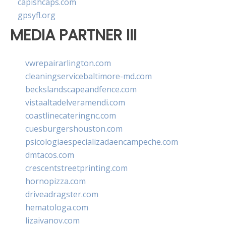
capishcaps.com
gpsyfl.org
MEDIA PARTNER III
vwrepairarlington.com
cleaningservicebaltimore-md.com
beckslandscapeandfence.com
vistaaltadelveramendi.com
coastlinecateringnc.com
cuesburgershouston.com
psicologiaespecializadaencampeche.com
dmtacos.com
crescentstreetprinting.com
hornopizza.com
driveadragster.com
hematologa.com
lizaivanov.com