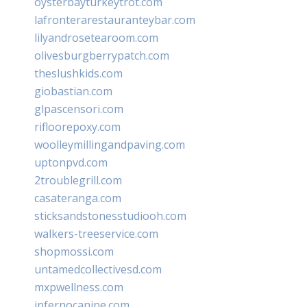
oysterbayturkeytrot.com
lafronterarestauranteybar.com
lilyandrosetearoom.com
olivesburgberrypatch.com
theslushkids.com
giobastian.com
glpascensori.com
rifloorepoxy.com
woolleymillingandpaving.com
uptonpvd.com
2troublegrill.com
casateranga.com
sticksandstonesstudiooh.com
walkers-treeservice.com
shopmossi.com
untamedcollectivesd.com
mxpwellness.com
infernocanine.com