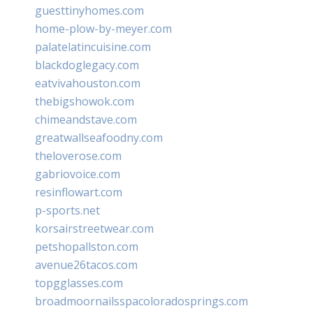
guesttinyhomes.com
home-plow-by-meyer.com
palatelatincuisine.com
blackdoglegacy.com
eatvivahouston.com
thebigshowok.com
chimeandstave.com
greatwallseafoodny.com
theloverose.com
gabriovoice.com
resinflowart.com
p-sports.net
korsairstreetwear.com
petshopallston.com
avenue26tacos.com
topgglasses.com
broadmoornailsspacoloradosprings.com