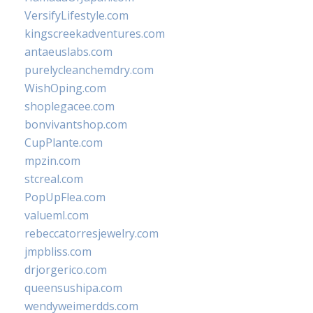
VersifyLifestyle.com
kingscreekadventures.com
antaeuslabs.com
purelycleanchemdry.com
WishOping.com
shoplegacee.com
bonvivantshop.com
CupPlante.com
mpzin.com
stcreal.com
PopUpFlea.com
valueml.com
rebeccatorresjewelry.com
jmpbliss.com
drjorgerico.com
queensushipa.com
wendyweimerdds.com