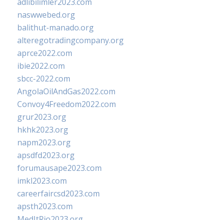
adlibilimler2023.com
naswwebed.org
balithut-manado.org
alteregotradingcompany.org
aprce2022.com
ibie2022.com
sbcc-2022.com
AngolaOilAndGas2022.com
Convoy4Freedom2022.com
grur2023.org
hkhk2023.org
napm2023.org
apsdfd2023.org
forumausape2023.com
imkl2023.com
careerfaircsd2023.com
apsth2023.com
MedItRio2023.org