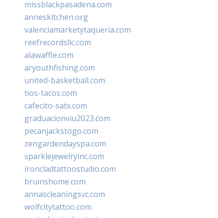
missblackpasadena.com
anneskitchen.org
valenciamarketytaqueria.com
reefrecordsllc.com
alawaffle.com
aryouthfishing.com
united-basketball.com
tios-tacos.com
cafecito-satx.com
graduacionviu2023.com
pecanjackstogo.com
zengardendayspa.com
sparklejewelryinc.com
ironcladtattoostudio.com
bruinshome.com
annascleaningsvc.com
wolfcitytattoo.com