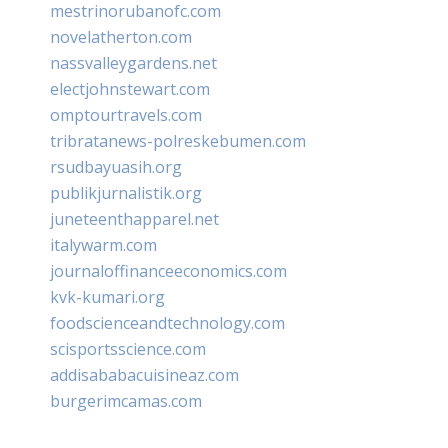
mestrinorubanofc.com
novelatherton.com
nassvalleygardens.net
electjohnstewart.com
omptourtravels.com
tribratanews-polreskebumen.com
rsudbayuasih.org
publikjurnalistik.org
juneteenthapparel.net
italywarm.com
journaloffinanceeconomics.com
kvk-kumari.org
foodscienceandtechnology.com
scisportsscience.com
addisababacuisineaz.com
burgerimcamas.com