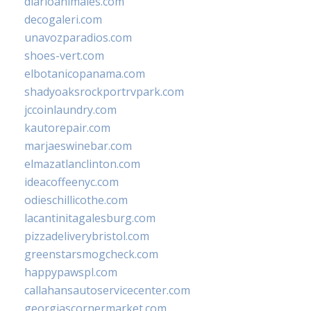
diarioanimales.com
decogaleri.com
unavozparadios.com
shoes-vert.com
elbotanicopanama.com
shadyoaksrockportrvpark.com
jccoinlaundry.com
kautorepair.com
marjaeswinebar.com
elmazatlanclinton.com
ideacoffeenyc.com
odieschillicothe.com
lacantinitagalesburg.com
pizzadeliverybristol.com
greenstarsmogcheck.com
happypawspl.com
callahansautoservicecenter.com
georgiascornermarket.com