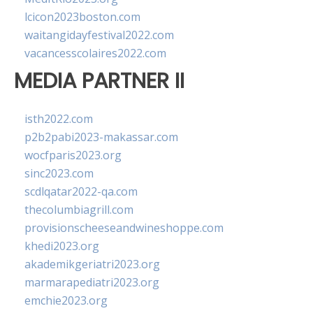
lcicon2023boston.com
waitangidayfestival2022.com
vacancesscolaires2022.com
MEDIA PARTNER II
isth2022.com
p2b2pabi2023-makassar.com
wocfparis2023.org
sinc2023.com
scdlqatar2022-qa.com
thecolumbiagrill.com
provisionscheeseandwineshoppe.com
khedi2023.org
akademikgeriatri2023.org
marmarapediatri2023.org
emchie2023.org