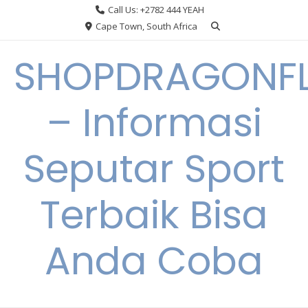
Skip
Call Us: +2782 444 YEAH
to
Cape Town, South Africa
content
SHOPDRAGONF
– Informasi
Seputar Sport
Terbaik Bisa
Anda Coba