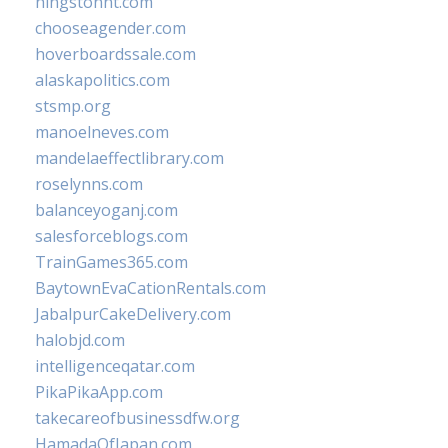
hingstonnt.com
chooseagender.com
hoverboardssale.com
alaskapolitics.com
stsmp.org
manoelneves.com
mandelaeffectlibrary.com
roselynns.com
balanceyoganj.com
salesforceblogs.com
TrainGames365.com
BaytownEvaCationRentals.com
JabalpurCakeDelivery.com
halobjd.com
intelligenceqatar.com
PikaPikaApp.com
takecareofbusinessdfw.org
HamadaOfJapan.com