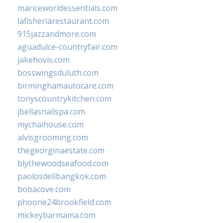
mariceworldessentials.com
lafisheriarestaurant.com
915jazzandmore.com
aguadulce-countryfair.com
jakehovis.com
bosswingsduluth.com
birminghamautocare.com
tonyscountrykitchen.com
jbellasnailspa.com
mychaihouse.com
alvisgrooming.com
thegeorginaestate.com
blythewoodseafood.com
paolosdelibangkok.com
bobacove.com
phoone24brookfield.com
mickeybarmama.com