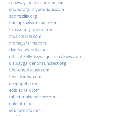
roadwayconstructioninc.com
shopdragonflyboutique.com
sportszilla.org
batchprovisionsbar.com
brasserie-gobette.com
musicrearte.com
morseysfarms.com
riverviewtennis.com
official-kelly-toys-squishmallows.com
displaygardenonsuncrest.org
bbq-empire-usa.com
feedstoreva.com
drogopets.com
ediblechalk.com
tabletennisnearme.com
oaksofa.com
soultacohtx.com