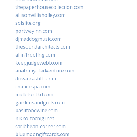
thepaperhousecollection.com
allisonwillisholley.com
solslite.org
portwayinn.com
djmaddogmusic.com
thesoundarchitects.com
allin1roofing.com
keepjudgewebb.com
anatomyofadventure.com
drivancastillo.com
cmmedspa.com
midletontkd.com
gardensandgrills.com
basilfoodwine.com
nikko-tochigi.net
caribbean-corner.com
bluemoongiftcards.com