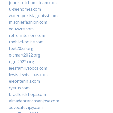
johnlscotthometeam.com
u-seehomes.com
watersportslagonissi.com
mischieffashion.com
eduwyre.com
retro-interiors.com
theblvd-boise.com
fpet2023.org
e-smart2022.org
ngrc2022.org
leesfamilyfoods.com
lewis-lewis-cpas.com
eleontennis.com
cyetus.com
bradfordshops.com
almadenranchsanjose.com
advocatevijay.com