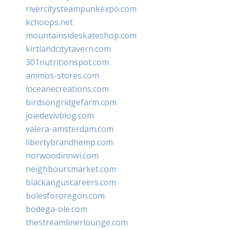
rivercitysteampunkexpo.com
kchoops.net
mountainsideskateshop.com
kirtlandcitytavern.com
301nutritionspot.com
ammos-stores.com
loceanecreations.com
birdsongridgefarm.com
joiedevivblog.com
valera-amsterdam.com
libertybrandhemp.com
norwoodinnwi.com
neighboursmarket.com
blackanguscareers.com
bolesfororegon.com
bodega-ole.com
thestreamlinerlounge.com