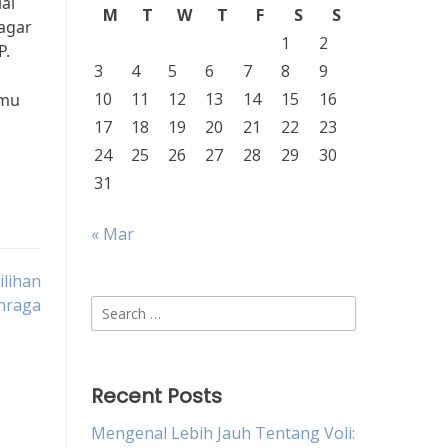
ai
M
T
W
T
F
S
S
agar
1
2
P.
3
4
5
6
7
8
9
10
11
12
13
14
15
16
amu
17
18
19
20
21
22
23
24
25
26
27
28
29
30
31
« Mar
ilihan
ahraga
Search
for:
Recent Posts
Mengenal Lebih Jauh Tentang Voli: