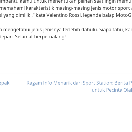
 membantu kamu untuk menentukan pilihan saat ingin memul
 memahami karakteristik masing-masing jenis motor sport 
ng dimiliki,” kata Valentino Rossi, legenda balap MotoG
an mengetahui jenis-jenisnya terlebih dahulu. Siapa tahu, k
depan. Selamat berpetualang!
epak
Ragam Info Menarik dari Sport Station: Berita P
untuk Pecinta Ol