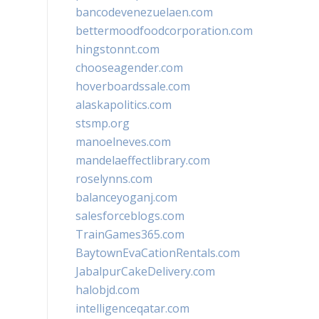
bancodevenezuelaen.com
bettermoodfoodcorporation.com
hingstonnt.com
chooseagender.com
hoverboardssale.com
alaskapolitics.com
stsmp.org
manoelneves.com
mandelaeffectlibrary.com
roselynns.com
balanceyoganj.com
salesforceblogs.com
TrainGames365.com
BaytownEvaCationRentals.com
JabalpurCakeDelivery.com
halobjd.com
intelligenceqatar.com