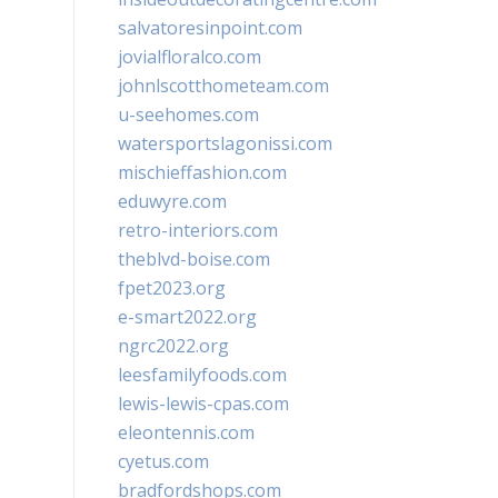
salvatoresinpoint.com
jovialfloralco.com
johnlscotthometeam.com
u-seehomes.com
watersportslagonissi.com
mischieffashion.com
eduwyre.com
retro-interiors.com
theblvd-boise.com
fpet2023.org
e-smart2022.org
ngrc2022.org
leesfamilyfoods.com
lewis-lewis-cpas.com
eleontennis.com
cyetus.com
bradfordshops.com