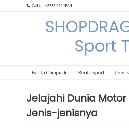
Skip
Call Us: +2782 444 YEAH
to
content
SHOPDRAGO
Sport 
Berita Olimpiade
Berita Sport
Jenis 
Jelajahi Dunia Moto
Jenis-jenisnya