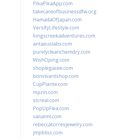
PikaPikaApp.com
takecareofbusinessdfw.org
HamadaOfJapan.com
VersifyLifestyle.com
kingscreekadventures.com
antaeuslabs.com
purelycleanchemdry.com
WishOping.com
shoplegacee.com
bonvivantshop.com
CupPlante.com
mpzin.com
stcreal.com
PopUpFlea.com
valueml.com
rebeccatorresjewelry.com
jmpbliss.com