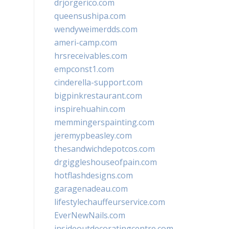
drjorgerico.com
queensushipa.com
wendyweimerdds.com
ameri-camp.com
hrsreceivables.com
empconst1.com
cinderella-support.com
bigpinkrestaurant.com
inspirehuahin.com
memmingerspainting.com
jeremypbeasley.com
thesandwichdepotcos.com
drgiggleshouseofpain.com
hotflashdesigns.com
garagenadeau.com
lifestylechauffeurservice.com
EverNewNails.com
insideoutdecoratingcentre.com