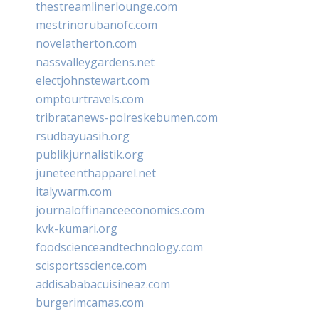
thestreamlinerlounge.com
mestrinorubanofc.com
novelatherton.com
nassvalleygardens.net
electjohnstewart.com
omptourtravels.com
tribratanews-polreskebumen.com
rsudbayuasih.org
publikjurnalistik.org
juneteenthapparel.net
italywarm.com
journaloffinanceeconomics.com
kvk-kumari.org
foodscienceandtechnology.com
scisportsscience.com
addisababacuisineaz.com
burgerimcamas.com