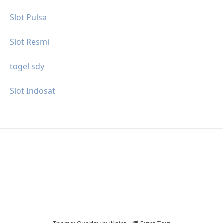
Slot Pulsa
Slot Resmi
togel sdy
Slot Indosat
Theme: Overlay by
Kaira
.
Extra Text