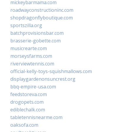
mickeybarmama.com
roadwayconstructioninc.com
shopdragonflyboutique.com
sportszilla.org
batchprovisionsbar.com
brasserie-gobette.com
musicrearte.com
morseysfarms.com
riverviewtennis.com
official-kelly-toys-squishmallows.com
displaygardenonsuncrest.org
bbq-empire-usa.com
feedstoreva.com
drogopets.com
ediblechalk.com
tabletennisnearme.com
oaksofa.com