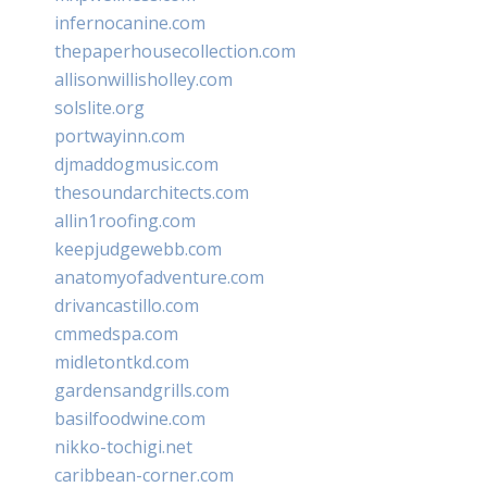
infernocanine.com
thepaperhousecollection.com
allisonwillisholley.com
solslite.org
portwayinn.com
djmaddogmusic.com
thesoundarchitects.com
allin1roofing.com
keepjudgewebb.com
anatomyofadventure.com
drivancastillo.com
cmmedspa.com
midletontkd.com
gardensandgrills.com
basilfoodwine.com
nikko-tochigi.net
caribbean-corner.com