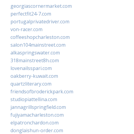
georgiascornermarket.com
perfectfit24-7.com
portugalprivatedriver.com
von-racer.com
coffeeshopcharleston.com
salon104mainstreet.com
alkaspringswater.com
318mainstreet8h.com
lovenailsspari.com
oakberry-kuwait.com
quartzliterary.com
friendsofbroderickpark.com
studiopiattellina.com
jannagrillspringfield.com
fujiyamacharleston.com
elpatronchardon.com
donglaishun-order.com