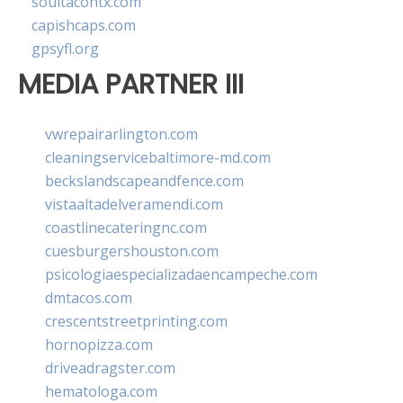
soultacohtx.com
capishcaps.com
gpsyfl.org
MEDIA PARTNER III
vwrepairarlington.com
cleaningservicebaltimore-md.com
beckslandscapeandfence.com
vistaaltadelveramendi.com
coastlinecateringnc.com
cuesburgershouston.com
psicologiaespecializadaencampeche.com
dmtacos.com
crescentstreetprinting.com
hornopizza.com
driveadragster.com
hematologa.com