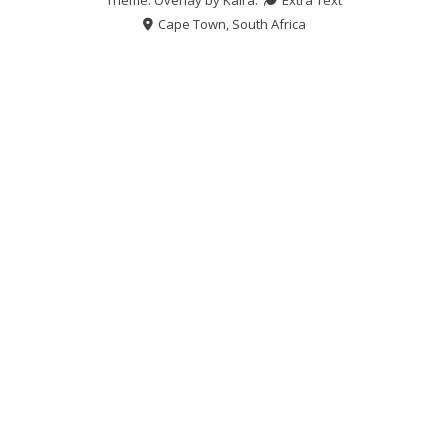
Cape Town, South Africa