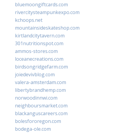
bluemoongiftcards.com
rivercitysteampunkexpo.com
kchoops.net
mountainsideskateshop.com
kirtlandcitytavern.com
301nutritionspot.com
ammos-stores.com
loceanecreations.com
birdsongridgefarm.com
joiedevivblog.com
valera-amsterdam.com
libertybrandhemp.com
norwoodinnwi.com
neighboursmarket.com
blackanguscareers.com
bolesfororegon.com
bodega-ole.com