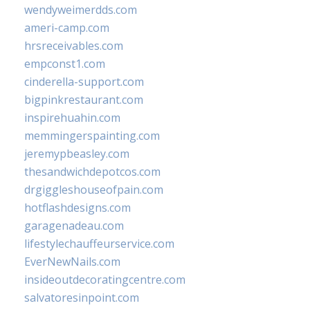
wendyweimerdds.com
ameri-camp.com
hrsreceivables.com
empconst1.com
cinderella-support.com
bigpinkrestaurant.com
inspirehuahin.com
memmingerspainting.com
jeremypbeasley.com
thesandwichdepotcos.com
drgiggleshouseofpain.com
hotflashdesigns.com
garagenadeau.com
lifestylechauffeurservice.com
EverNewNails.com
insideoutdecoratingcentre.com
salvatoresinpoint.com