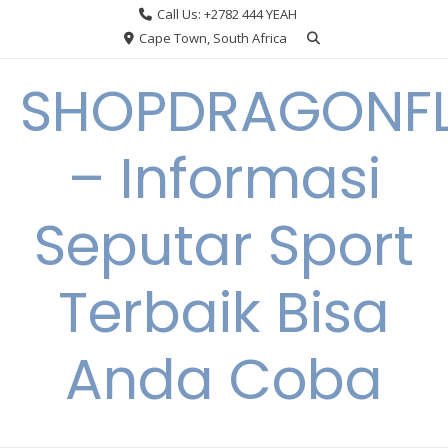
Skip
Call Us: +2782 444 YEAH
to
Cape Town, South Africa
content
SHOPDRAGONF
– Informasi
Seputar Sport
Terbaik Bisa
Anda Coba