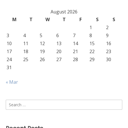
August 2026
M
T
W
T
F
S
S
1
2
3
4
5
6
7
8
9
10
11
12
13
14
15
16
17
18
19
20
21
22
23
24
25
26
27
28
29
30
31
« Mar
Search
for: