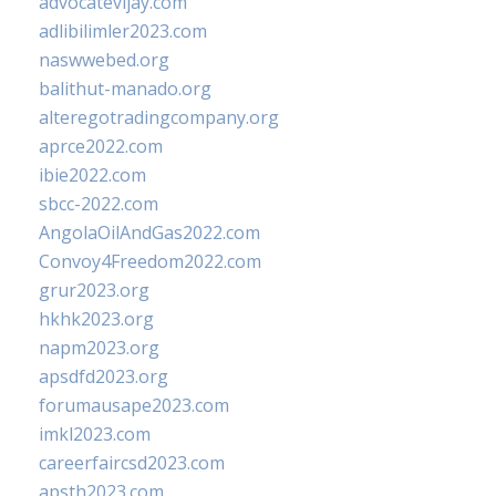
advocatevijay.com
adlibilimler2023.com
naswwebed.org
balithut-manado.org
alteregotradingcompany.org
aprce2022.com
ibie2022.com
sbcc-2022.com
AngolaOilAndGas2022.com
Convoy4Freedom2022.com
grur2023.org
hkhk2023.org
napm2023.org
apsdfd2023.org
forumausape2023.com
imkl2023.com
careerfaircsd2023.com
apsth2023.com