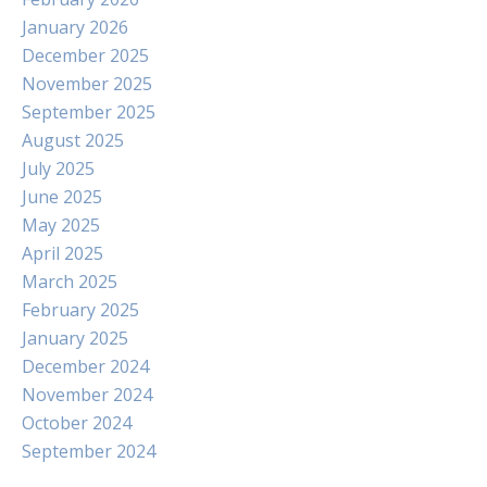
January 2026
December 2025
November 2025
September 2025
August 2025
July 2025
June 2025
May 2025
April 2025
March 2025
February 2025
January 2025
December 2024
November 2024
October 2024
September 2024