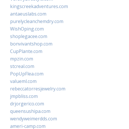
kingscreekadventures.com
antaeuslabs.com
purelycleanchemdry.com
WishOping.com
shoplegacee.com
bonvivantshop.com
CupPlante.com
mpzin.com
stcreal.com
PopUpFlea.com
valueml.com
rebeccatorresjewelry.com
jmpbliss.com
drjorgerico.com
queensushipa.com
wendyweimerdds.com
ameri-camp.com