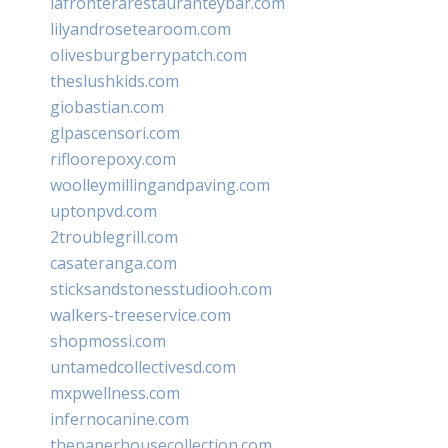
lafronterarestauranteybar.com
lilyandrosetearoom.com
olivesburgberrypatch.com
theslushkids.com
giobastian.com
glpascensori.com
rifloorepoxy.com
woolleymillingandpaving.com
uptonpvd.com
2troublegrill.com
casateranga.com
sticksandstonesstudiooh.com
walkers-treeservice.com
shopmossi.com
untamedcollectivesd.com
mxpwellness.com
infernocanine.com
thepaperhousecollection.com