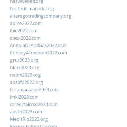
naswwebed.org
balithut-manado.org
alteregotradingcompany.org
aprce2022.com
ibie2022.com
sbcc-2022.com
AngolaOilAndGas2022.com
Convoy4Freedom2022.com
grur2023.org
hkhk2023.org
napm2023.org
apsdfd2023.org
forumausape2023.com
imkl2023.com
careerfaircsd2023.com
apsth2023.com
MedItRio2023.org
lcicon2023boston.com