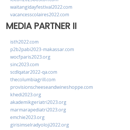
waitangidayfestival2022.com
vacancesscolaires2022.com
MEDIA PARTNER II
isth2022.com
p2b2pabi2023-makassar.com
wocfparis2023.org
sinc2023.com
scdlqatar2022-qa.com
thecolumbiagrill.com
provisionscheeseandwineshoppe.com
khedi2023.org
akademikgeriatri2023.org
marmarapediatri2023.org
emchie2023.org
girisimselradyoloji2022.org