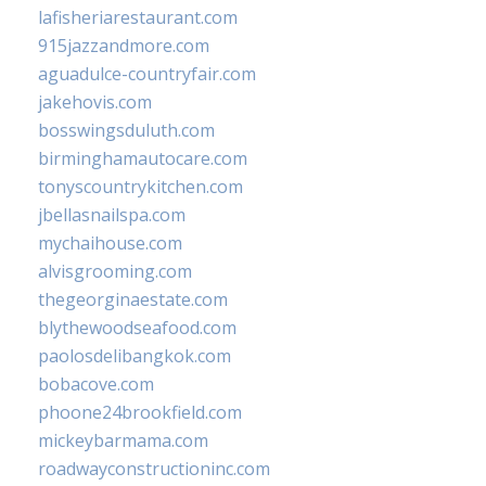
lafisheriarestaurant.com
915jazzandmore.com
aguadulce-countryfair.com
jakehovis.com
bosswingsduluth.com
birminghamautocare.com
tonyscountrykitchen.com
jbellasnailspa.com
mychaihouse.com
alvisgrooming.com
thegeorginaestate.com
blythewoodseafood.com
paolosdelibangkok.com
bobacove.com
phoone24brookfield.com
mickeybarmama.com
roadwayconstructioninc.com