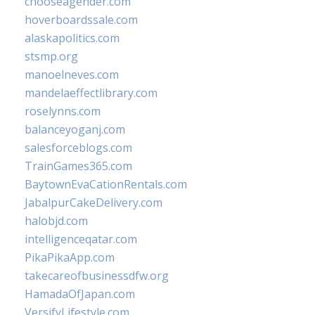
chooseagender.com
hoverboardssale.com
alaskapolitics.com
stsmp.org
manoelneves.com
mandelaeffectlibrary.com
roselynns.com
balanceyoganj.com
salesforceblogs.com
TrainGames365.com
BaytownEvaCationRentals.com
JabalpurCakeDelivery.com
halobjd.com
intelligenceqatar.com
PikaPikaApp.com
takecareofbusinessdfw.org
HamadaOfJapan.com
VersifyLifestyle.com