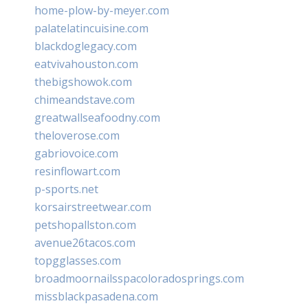
home-plow-by-meyer.com
palatelatincuisine.com
blackdoglegacy.com
eatvivahouston.com
thebigshowok.com
chimeandstave.com
greatwallseafoodny.com
theloverose.com
gabriovoice.com
resinflowart.com
p-sports.net
korsairstreetwear.com
petshopallston.com
avenue26tacos.com
topgglasses.com
broadmoornailsspacoloradosprings.com
missblackpasadena.com