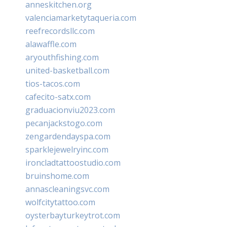
anneskitchen.org
valenciamarketytaqueria.com
reefrecordsllc.com
alawaffle.com
aryouthfishing.com
united-basketball.com
tios-tacos.com
cafecito-satx.com
graduacionviu2023.com
pecanjackstogo.com
zengardendayspa.com
sparklejewelryinc.com
ironcladtattoostudio.com
bruinshome.com
annascleaningsvc.com
wolfcitytattoo.com
oysterbayturkeytrot.com