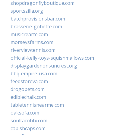
shopdragonflyboutique.com
sportszilla.org
batchprovisionsbar.com
brasserie-gobette.com
musicrearte.com
morseysfarms.com
riverviewtennis.com
official-kelly-toys-squishmallows.com
displaygardenonsuncrest.org
bbq-empire-usa.com
feedstoreva.com
drogopets.com
ediblechalk.com
tabletennisnearme.com
oaksofa.com
soultacohtx.com
capishcaps.com