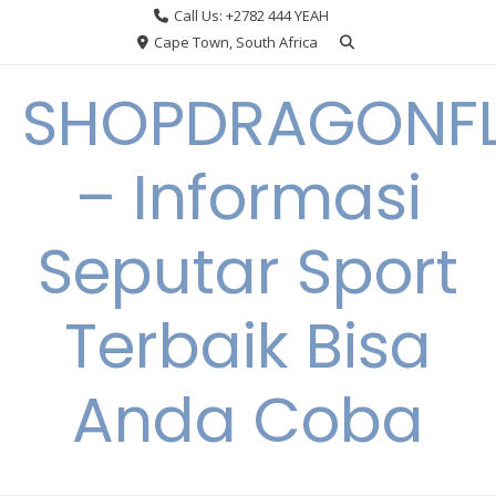
Skip
Call Us: +2782 444 YEAH
to
Cape Town, South Africa
content
SHOPDRAGONF
– Informasi
Seputar Sport
Terbaik Bisa
Anda Coba