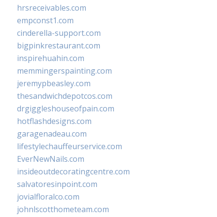
hrsreceivables.com
empconst1.com
cinderella-support.com
bigpinkrestaurant.com
inspirehuahin.com
memmingerspainting.com
jeremypbeasley.com
thesandwichdepotcos.com
drgiggleshouseofpain.com
hotflashdesigns.com
garagenadeau.com
lifestylechauffeurservice.com
EverNewNails.com
insideoutdecoratingcentre.com
salvatoresinpoint.com
jovialfloralco.com
johnlscotthometeam.com