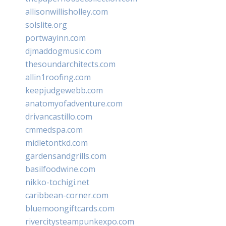
allisonwillisholley.com
solslite.org
portwayinn.com
djmaddogmusic.com
thesoundarchitects.com
allin1roofing.com
keepjudgewebb.com
anatomyofadventure.com
drivancastillo.com
cmmedspa.com
midletontkd.com
gardensandgrills.com
basilfoodwine.com
nikko-tochigi.net
caribbean-corner.com
bluemoongiftcards.com
rivercitysteampunkexpo.com