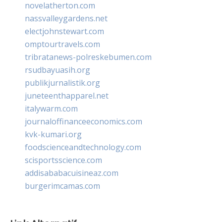
novelatherton.com
nassvalleygardens.net
electjohnstewart.com
omptourtravels.com
tribratanews-polreskebumen.com
rsudbayuasih.org
publikjurnalistik.org
juneteenthapparel.net
italywarm.com
journaloffinanceeconomics.com
kvk-kumari.org
foodscienceandtechnology.com
scisportsscience.com
addisababacuisineaz.com
burgerimcamas.com