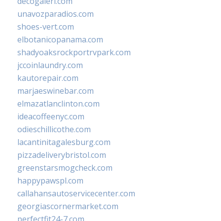
decogaleri.com
unavozparadios.com
shoes-vert.com
elbotanicopanama.com
shadyoaksrockportrvpark.com
jccoinlaundry.com
kautorepair.com
marjaeswinebar.com
elmazatlanclinton.com
ideacoffeenyc.com
odieschillicothe.com
lacantinitagalesburg.com
pizzadeliverybristol.com
greenstarsmogcheck.com
happypawspl.com
callahansautoservicecenter.com
georgiascornermarket.com
perfectfit24-7.com