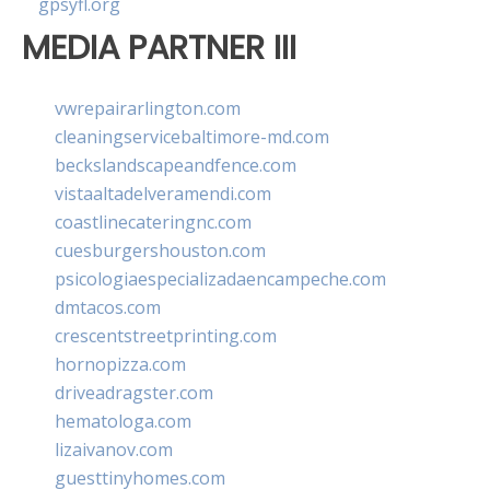
gpsyfl.org
MEDIA PARTNER III
vwrepairarlington.com
cleaningservicebaltimore-md.com
beckslandscapeandfence.com
vistaaltadelveramendi.com
coastlinecateringnc.com
cuesburgershouston.com
psicologiaespecializadaencampeche.com
dmtacos.com
crescentstreetprinting.com
hornopizza.com
driveadragster.com
hematologa.com
lizaivanov.com
guesttinyhomes.com