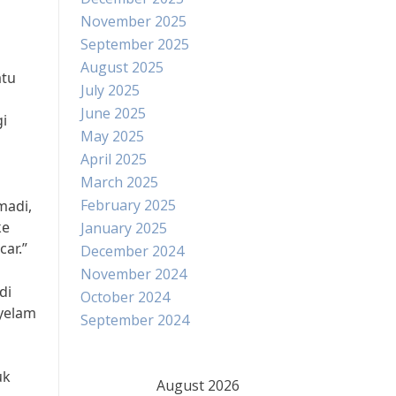
November 2025
September 2025
August 2025
atu
July 2025
June 2025
gi
May 2025
April 2025
March 2025
February 2025
madi,
ke
January 2025
ar.”
December 2024
November 2024
di
October 2024
yelam
September 2024
uk
August 2026