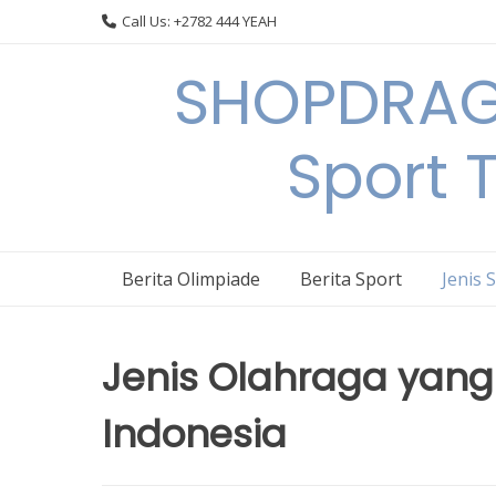
Skip
Call Us: +2782 444 YEAH
to
content
SHOPDRAGO
Sport 
Berita Olimpiade
Berita Sport
Jenis 
Jenis Olahraga yang
Indonesia