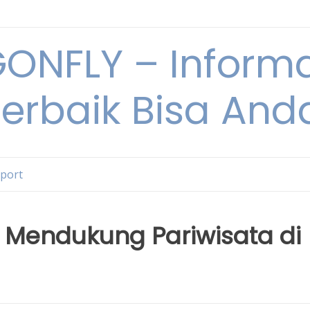
NFLY – Informa
Terbaik Bisa An
Sport
 Mendukung Pariwisata di