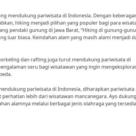
ga yang mendukung pariwisata di Indonesia. Dengan keberag
an, hiking menjadi pilihan yang populer bagi para wisa
ang pendaki gunung di Jawa Barat, “Hiking di gunung-gun
ng luar biasa. Keindahan alam yang masih alami menjadi d
snorkeling dan rafting juga turut mendukung pariwisata di
 pengalaman seru bagi wisatawan yang ingin mengeksploras
beda.
endukung pariwisata di Indonesia, diharapkan pariwisata
perhatian lebih dari wisatawan mancanegara. Ayo dukun
han alamnya melalui berbagai jenis olahraga yang tersedia