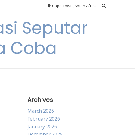
Cape Town, South Africa
si Seputar
da Coba
Archives
March 2026
February 2026
January 2026
December 2025