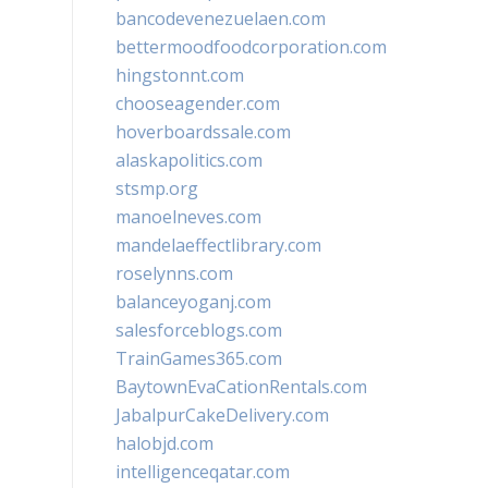
bancodevenezuelaen.com
bettermoodfoodcorporation.com
hingstonnt.com
chooseagender.com
hoverboardssale.com
alaskapolitics.com
stsmp.org
manoelneves.com
mandelaeffectlibrary.com
roselynns.com
balanceyoganj.com
salesforceblogs.com
TrainGames365.com
BaytownEvaCationRentals.com
JabalpurCakeDelivery.com
halobjd.com
intelligenceqatar.com