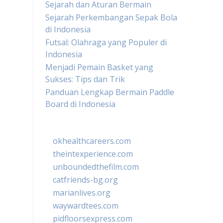
Sejarah dan Aturan Bermain
Sejarah Perkembangan Sepak Bola
di Indonesia
Futsal: Olahraga yang Populer di
Indonesia
Menjadi Pemain Basket yang
Sukses: Tips dan Trik
Panduan Lengkap Bermain Paddle
Board di Indonesia
okhealthcareers.com
theintexperience.com
unboundedthefilm.com
catfriends-bg.org
marianlives.org
waywardtees.com
pidfloorsexpress.com