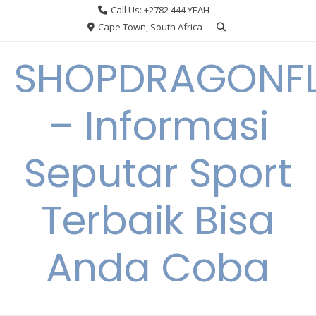
Skip
Call Us: +2782 444 YEAH
to
Cape Town, South Africa
content
SHOPDRAGONF
– Informasi
Seputar Sport
Terbaik Bisa
Anda Coba