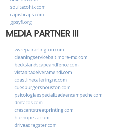
soultacohtx.com
capishcaps.com
gpsyfl.org
MEDIA PARTNER III
vwrepairarlington.com
cleaningservicebaltimore-md.com
beckslandscapeandfence.com
vistaaltadelveramendi.com
coastlinecateringnc.com
cuesburgershouston.com
psicologiaespecializadaencampeche.com
dmtacos.com
crescentstreetprinting.com
hornopizza.com
driveadragster.com