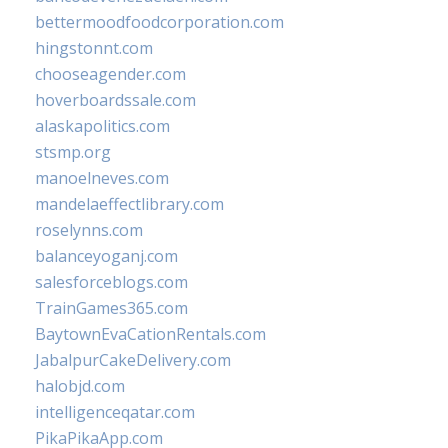
bettermoodfoodcorporation.com
hingstonnt.com
chooseagender.com
hoverboardssale.com
alaskapolitics.com
stsmp.org
manoelneves.com
mandelaeffectlibrary.com
roselynns.com
balanceyoganj.com
salesforceblogs.com
TrainGames365.com
BaytownEvaCationRentals.com
JabalpurCakeDelivery.com
halobjd.com
intelligenceqatar.com
PikaPikaApp.com