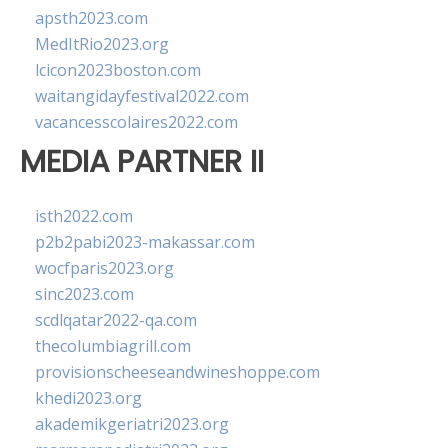
apsth2023.com
MedItRio2023.org
lcicon2023boston.com
waitangidayfestival2022.com
vacancesscolaires2022.com
MEDIA PARTNER II
isth2022.com
p2b2pabi2023-makassar.com
wocfparis2023.org
sinc2023.com
scdlqatar2022-qa.com
thecolumbiagrill.com
provisionscheeseandwineshoppe.com
khedi2023.org
akademikgeriatri2023.org