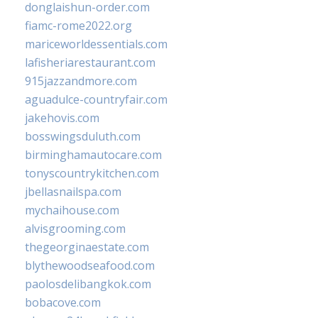
donglaishun-order.com
fiamc-rome2022.org
mariceworldessentials.com
lafisheriarestaurant.com
915jazzandmore.com
aguadulce-countryfair.com
jakehovis.com
bosswingsduluth.com
birminghamautocare.com
tonyscountrykitchen.com
jbellasnailspa.com
mychaihouse.com
alvisgrooming.com
thegeorginaestate.com
blythewoodseafood.com
paolosdelibangkok.com
bobacove.com