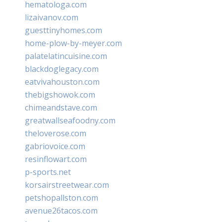
hematologa.com
lizaivanov.com
guesttinyhomes.com
home-plow-by-meyer.com
palatelatincuisine.com
blackdoglegacy.com
eatvivahouston.com
thebigshowok.com
chimeandstave.com
greatwallseafoodny.com
theloverose.com
gabriovoice.com
resinflowart.com
p-sports.net
korsairstreetwear.com
petshopallston.com
avenue26tacos.com