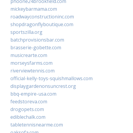
phoone24brookfield.com
mickeybarmama.com
roadwayconstructioninc.com
shopdragonflyboutique.com
sportszilla.org
batchprovisionsbar.com
brasserie-gobette.com
musicrearte.com
morseysfarms.com
riverviewtennis.com
official-kelly-toys-squishmallows.com
displaygardenonsuncrest.org
bbq-empire-usa.com
feedstoreva.com
drogopets.com
ediblechalk.com
tabletennisnearme.com
oaksofa.com