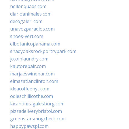
hellonquads.com
diarioanimales.com
decogaleri.com
unavozparadios.com
shoes-vert.com
elbotanicopanama.com
shadyoaksrockportrvpark.com
jccoinlaundry.com
kautorepair.com
marjaeswinebar.com
elmazatlanclinton.com
ideacoffeenyc.com
odieschillicothe.com
lacantinitagalesburg.com
pizzadeliverybristol.com
greenstarsmogcheck.com
happypawspl.com