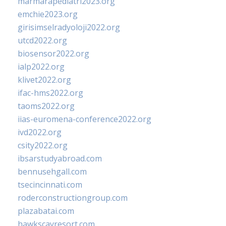
marmarapediatri2023.org
emchie2023.org
girisimselradyoloji2022.org
utcd2022.org
biosensor2022.org
ialp2022.org
klivet2022.org
ifac-hms2022.org
taoms2022.org
iias-euromena-conference2022.org
ivd2022.org
csity2022.org
ibsarstudyabroad.com
bennusehgall.com
tsecincinnati.com
roderconstructiongroup.com
plazabatai.com
hawkscayresort.com