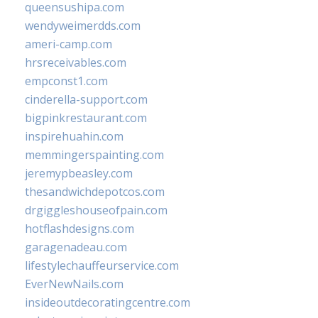
queensushipa.com
wendyweimerdds.com
ameri-camp.com
hrsreceivables.com
empconst1.com
cinderella-support.com
bigpinkrestaurant.com
inspirehuahin.com
memmingerspainting.com
jeremypbeasley.com
thesandwichdepotcos.com
drgiggleshouseofpain.com
hotflashdesigns.com
garagenadeau.com
lifestylechauffeurservice.com
EverNewNails.com
insideoutdecoratingcentre.com