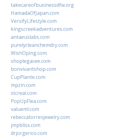
takecareofbusinessdfw.org
HamadaOfJapan.com
VersifyLifestyle.com
kingscreekadventures.com
antaeuslabs.com
purelycleanchemdry.com
WishOping.com
shoplegacee.com
bonvivantshop.com
CupPlante.com
mpzin.com
stcreal.com
PopUpFlea.com
valueml.com
rebeccatorresjewelry.com
jmpbliss.com
drjorgerico.com