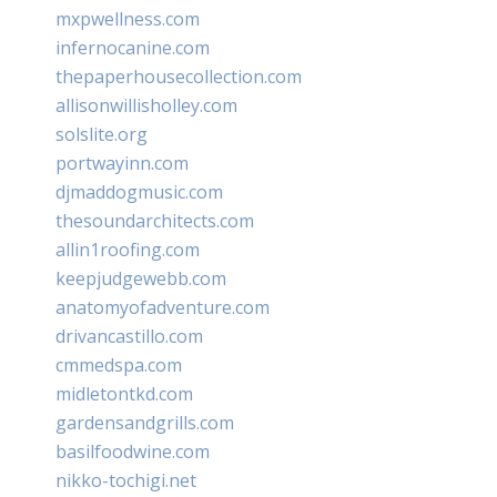
mxpwellness.com
infernocanine.com
thepaperhousecollection.com
allisonwillisholley.com
solslite.org
portwayinn.com
djmaddogmusic.com
thesoundarchitects.com
allin1roofing.com
keepjudgewebb.com
anatomyofadventure.com
drivancastillo.com
cmmedspa.com
midletontkd.com
gardensandgrills.com
basilfoodwine.com
nikko-tochigi.net