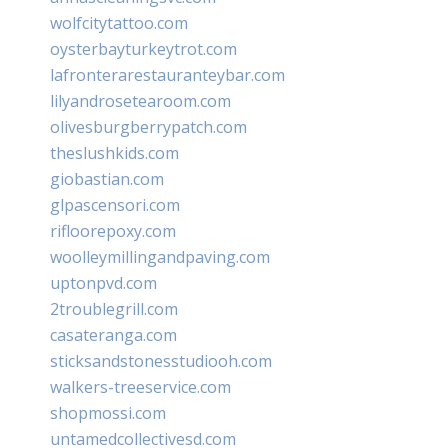
wolfcitytattoo.com
oysterbayturkeytrot.com
lafronterarestauranteybar.com
lilyandrosetearoom.com
olivesburgberrypatch.com
theslushkids.com
giobastian.com
glpascensori.com
rifloorepoxy.com
woolleymillingandpaving.com
uptonpvd.com
2troublegrill.com
casateranga.com
sticksandstonesstudiooh.com
walkers-treeservice.com
shopmossi.com
untamedcollectivesd.com