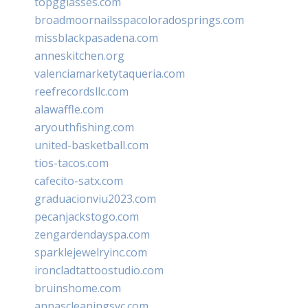
topgglasses.com
broadmoornailsspacoloradosprings.com
missblackpasadena.com
anneskitchen.org
valenciamarketytaqueria.com
reefrecordsllc.com
alawaffle.com
aryouthfishing.com
united-basketball.com
tios-tacos.com
cafecito-satx.com
graduacionviu2023.com
pecanjackstogo.com
zengardendayspa.com
sparklejewelryinc.com
ironcladtattoostudio.com
bruinshome.com
annascleaningsvc.com