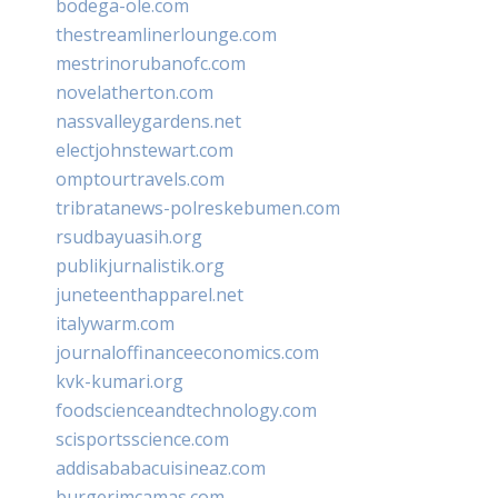
bodega-ole.com
thestreamlinerlounge.com
mestrinorubanofc.com
novelatherton.com
nassvalleygardens.net
electjohnstewart.com
omptourtravels.com
tribratanews-polreskebumen.com
rsudbayuasih.org
publikjurnalistik.org
juneteenthapparel.net
italywarm.com
journaloffinanceeconomics.com
kvk-kumari.org
foodscienceandtechnology.com
scisportsscience.com
addisababacuisineaz.com
burgerimcamas.com