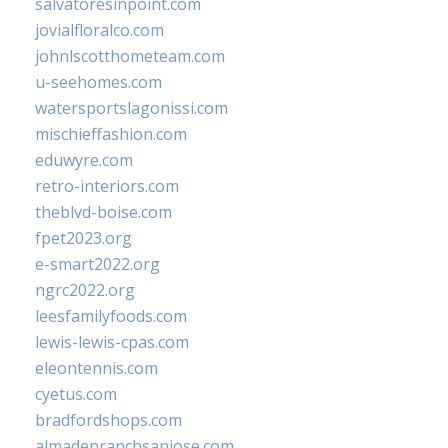
salvatoresinpoint.com
jovialfloralco.com
johnlscotthometeam.com
u-seehomes.com
watersportslagonissi.com
mischieffashion.com
eduwyre.com
retro-interiors.com
theblvd-boise.com
fpet2023.org
e-smart2022.org
ngrc2022.org
leesfamilyfoods.com
lewis-lewis-cpas.com
eleontennis.com
cyetus.com
bradfordshops.com
almadenranchsanjose.com