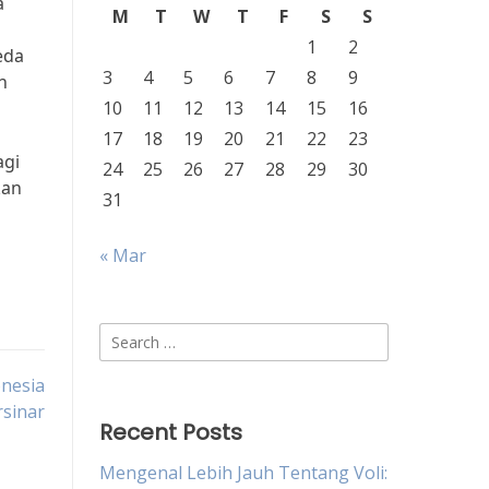
a
M
T
W
T
F
S
S
1
2
eda
3
4
5
6
7
8
9
n
10
11
12
13
14
15
16
17
18
19
20
21
22
23
agi
24
25
26
27
28
29
30
kan
31
« Mar
Search
for:
nesia
rsinar
Recent Posts
Mengenal Lebih Jauh Tentang Voli: