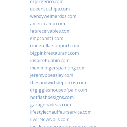
drjorgerico.com
queensushipa.com
wendyweimerdds.com
ameri-camp.com
hrsreceivables.com
empconst1.com
cinderella-support.com
bigpinkrestaurant.com
inspirehuahin.com
memmingerspainting.com
jeremypbeasley.com
thesandwichdepotcos.com
drgiggleshouseofpain.com
hotflashdesigns.com
garagenadeau.com
lifestylechauffeurservice.com
EverNewNails.com
insideoutdecoratingcentre.com