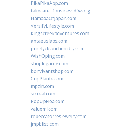
PikaPikaApp.com
takecareofbusinessdfw.org
HamadaOfJapan.com
VersifyLifestyle.com
kingscreekadventures.com
antaeuslabs.com
purelycleanchemdry.com
WishOping.com
shoplegacee.com
bonvivantshop.com
CupPlante.com
mpzin.com
stcreal.com
PopUpFlea.com
valueml.com
rebeccatorresjewelry.com
jmpbliss.com