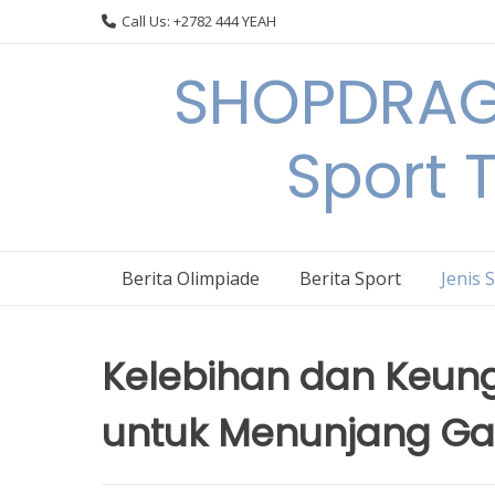
Skip
Call Us: +2782 444 YEAH
to
content
SHOPDRAGO
Sport 
Berita Olimpiade
Berita Sport
Jenis 
Kelebihan dan Keung
untuk Menunjang Ga