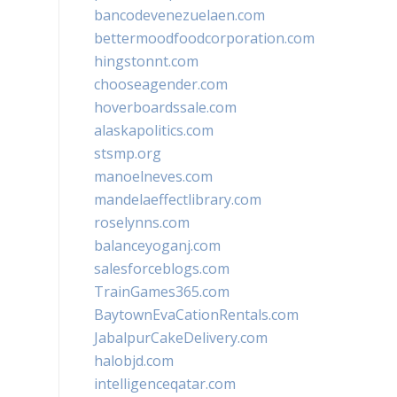
bancodevenezuelaen.com
bettermoodfoodcorporation.com
hingstonnt.com
chooseagender.com
hoverboardssale.com
alaskapolitics.com
stsmp.org
manoelneves.com
mandelaeffectlibrary.com
roselynns.com
balanceyoganj.com
salesforceblogs.com
TrainGames365.com
BaytownEvaCationRentals.com
JabalpurCakeDelivery.com
halobjd.com
intelligenceqatar.com