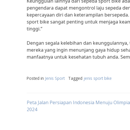
Keunggulan lainnya dari sepeda sport bike ad
pengendara dapat mengontrol laju sepeda de
kepercayaan diri dan keterampilan bersepeda.
sport bike sangat penting untuk menjaga kea
tinggi.”
Dengan segala kelebihan dan keunggulannya, ti
mereka yang ingin menunjang gaya hidup seha
manfaatnya untuk kesehatan tubuh anda. Semo
Posted in
Jenis Sport
Tagged
jenis sport bike
Post
Peta Jalan Persiapan Indonesia Menuju Olimpia
2024
navigation