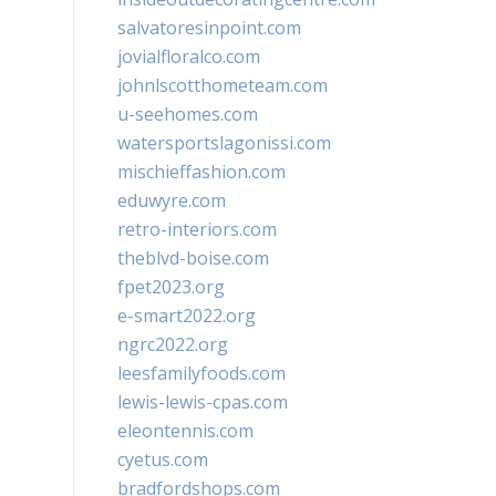
salvatoresinpoint.com
jovialfloralco.com
johnlscotthometeam.com
u-seehomes.com
watersportslagonissi.com
mischieffashion.com
eduwyre.com
retro-interiors.com
theblvd-boise.com
fpet2023.org
e-smart2022.org
ngrc2022.org
leesfamilyfoods.com
lewis-lewis-cpas.com
eleontennis.com
cyetus.com
bradfordshops.com