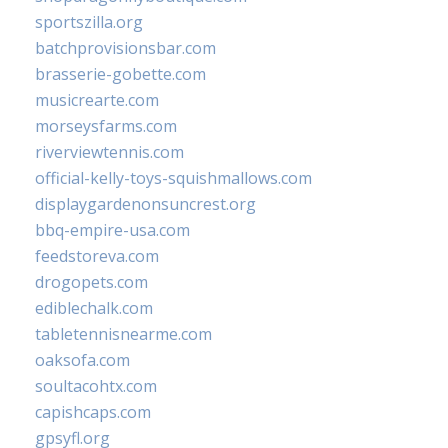
sportszilla.org
batchprovisionsbar.com
brasserie-gobette.com
musicrearte.com
morseysfarms.com
riverviewtennis.com
official-kelly-toys-squishmallows.com
displaygardenonsuncrest.org
bbq-empire-usa.com
feedstoreva.com
drogopets.com
ediblechalk.com
tabletennisnearme.com
oaksofa.com
soultacohtx.com
capishcaps.com
gpsyfl.org