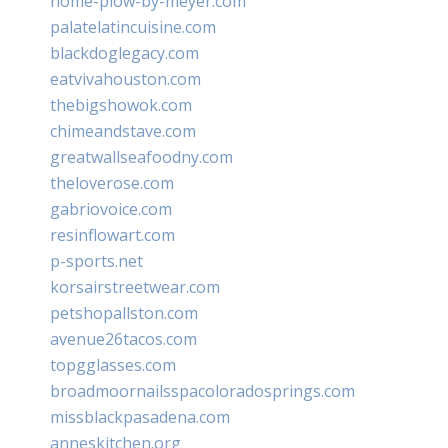
home-plow-by-meyer.com
palatelatincuisine.com
blackdoglegacy.com
eatvivahouston.com
thebigshowok.com
chimeandstave.com
greatwallseafoodny.com
theloverose.com
gabriovoice.com
resinflowart.com
p-sports.net
korsairstreetwear.com
petshopallston.com
avenue26tacos.com
topgglasses.com
broadmoornailsspacoloradosprings.com
missblackpasadena.com
anneskitchen.org