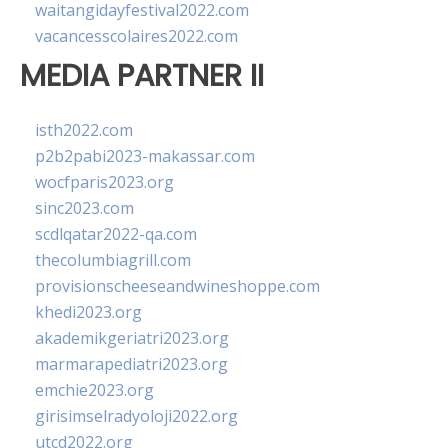
waitangidayfestival2022.com
vacancesscolaires2022.com
MEDIA PARTNER II
isth2022.com
p2b2pabi2023-makassar.com
wocfparis2023.org
sinc2023.com
scdlqatar2022-qa.com
thecolumbiagrill.com
provisionscheeseandwineshoppe.com
khedi2023.org
akademikgeriatri2023.org
marmarapediatri2023.org
emchie2023.org
girisimselradyoloji2022.org
utcd2022.org