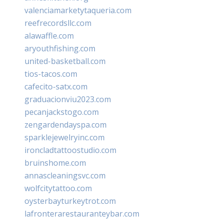
valenciamarketytaqueria.com
reefrecordsllc.com
alawaffle.com
aryouthfishing.com
united-basketball.com
tios-tacos.com
cafecito-satx.com
graduacionviu2023.com
pecanjackstogo.com
zengardendayspa.com
sparklejewelryinc.com
ironcladtattoostudio.com
bruinshome.com
annascleaningsvc.com
wolfcitytattoo.com
oysterbayturkeytrot.com
lafronterarestauranteybar.com