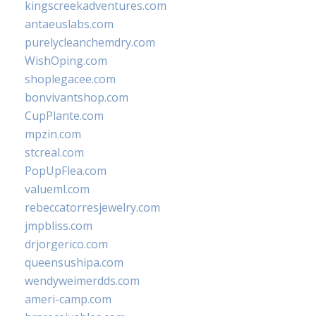
kingscreekadventures.com
antaeuslabs.com
purelycleanchemdry.com
WishOping.com
shoplegacee.com
bonvivantshop.com
CupPlante.com
mpzin.com
stcreal.com
PopUpFlea.com
valueml.com
rebeccatorresjewelry.com
jmpbliss.com
drjorgerico.com
queensushipa.com
wendyweimerdds.com
ameri-camp.com