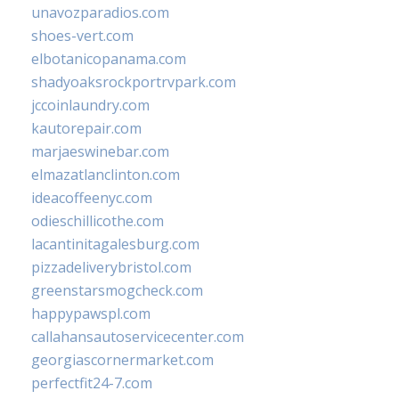
unavozparadios.com
shoes-vert.com
elbotanicopanama.com
shadyoaksrockportrvpark.com
jccoinlaundry.com
kautorepair.com
marjaeswinebar.com
elmazatlanclinton.com
ideacoffeenyc.com
odieschillicothe.com
lacantinitagalesburg.com
pizzadeliverybristol.com
greenstarsmogcheck.com
happypawspl.com
callahansautoservicecenter.com
georgiascornermarket.com
perfectfit24-7.com