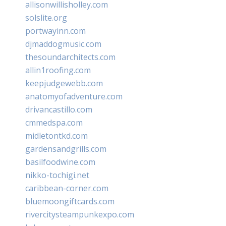
allisonwillisholley.com
solslite.org
portwayinn.com
djmaddogmusic.com
thesoundarchitects.com
allin1roofing.com
keepjudgewebb.com
anatomyofadventure.com
drivancastillo.com
cmmedspa.com
midletontkd.com
gardensandgrills.com
basilfoodwine.com
nikko-tochigi.net
caribbean-corner.com
bluemoongiftcards.com
rivercitysteampunkexpo.com