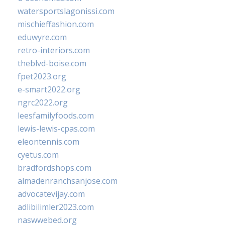
watersportslagonissi.com
mischieffashion.com
eduwyre.com
retro-interiors.com
theblvd-boise.com
fpet2023.org
e-smart2022.org
ngrc2022.org
leesfamilyfoods.com
lewis-lewis-cpas.com
eleontennis.com
cyetus.com
bradfordshops.com
almadenranchsanjose.com
advocatevijay.com
adlibilimler2023.com
naswwebed.org