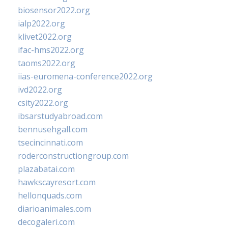
biosensor2022.org
ialp2022.org
klivet2022.org
ifac-hms2022.org
taoms2022.org
iias-euromena-conference2022.org
ivd2022.org
csity2022.org
ibsarstudyabroad.com
bennusehgall.com
tsecincinnati.com
roderconstructiongroup.com
plazabatai.com
hawkscayresort.com
hellonquads.com
diarioanimales.com
decogaleri.com