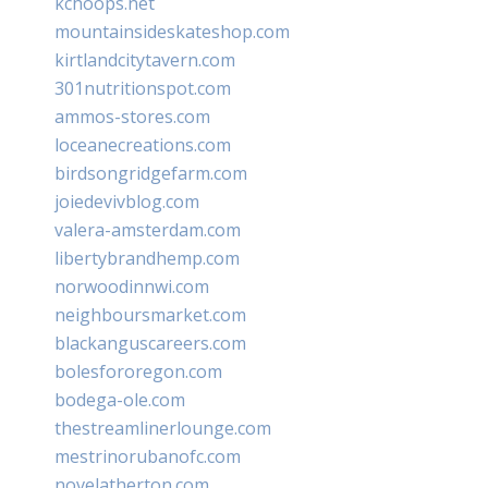
kchoops.net
mountainsideskateshop.com
kirtlandcitytavern.com
301nutritionspot.com
ammos-stores.com
loceanecreations.com
birdsongridgefarm.com
joiedevivblog.com
valera-amsterdam.com
libertybrandhemp.com
norwoodinnwi.com
neighboursmarket.com
blackanguscareers.com
bolesfororegon.com
bodega-ole.com
thestreamlinerlounge.com
mestrinorubanofc.com
novelatherton.com