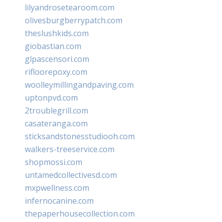
lilyandrosetearoom.com
olivesburgberrypatch.com
theslushkids.com
giobastian.com
glpascensori.com
rifloorepoxy.com
woolleymillingandpaving.com
uptonpvd.com
2troublegrill.com
casateranga.com
sticksandstonesstudiooh.com
walkers-treeservice.com
shopmossi.com
untamedcollectivesd.com
mxpwellness.com
infernocanine.com
thepaperhousecollection.com