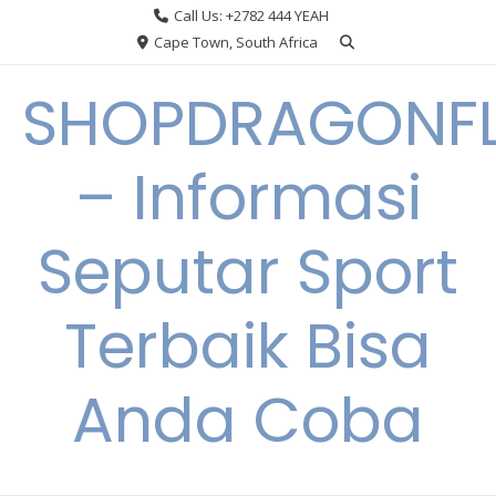
Skip
Call Us: +2782 444 YEAH
to
Cape Town, South Africa
content
SHOPDRAGONF
– Informasi
Seputar Sport
Terbaik Bisa
Anda Coba