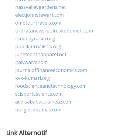
nassvalleygardens.net
electjohnstewart.com
omptourtravels.com
tribratanews-polreskebumen.com
rsudbayuasih.org
publikjurnalistik.org
juneteenthapparel.net
italywarm.com
journaloffinanceeconomics.com
kvk-kumari.org
foodscienceandtechnology.com
scisportsscience.com
addisababacuisineaz.com
burgerimcamas.com
Link Alternatif