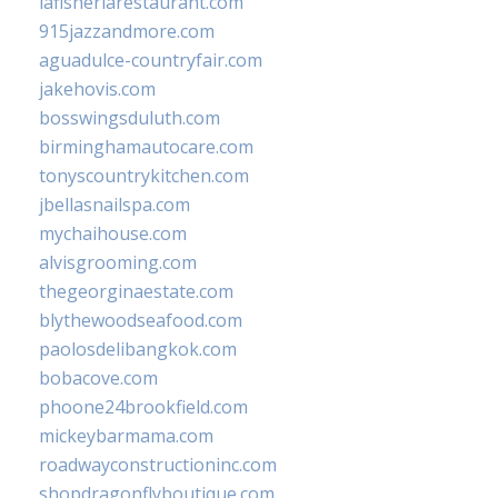
lafisheriarestaurant.com
915jazzandmore.com
aguadulce-countryfair.com
jakehovis.com
bosswingsduluth.com
birminghamautocare.com
tonyscountrykitchen.com
jbellasnailspa.com
mychaihouse.com
alvisgrooming.com
thegeorginaestate.com
blythewoodseafood.com
paolosdelibangkok.com
bobacove.com
phoone24brookfield.com
mickeybarmama.com
roadwayconstructioninc.com
shopdragonflyboutique.com