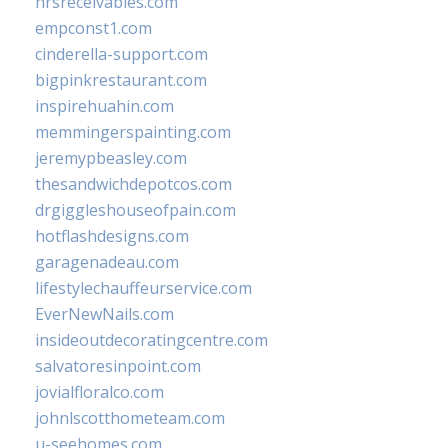
hrsreceivables.com
empconst1.com
cinderella-support.com
bigpinkrestaurant.com
inspirehuahin.com
memmingerspainting.com
jeremypbeasley.com
thesandwichdepotcos.com
drgiggleshouseofpain.com
hotflashdesigns.com
garagenadeau.com
lifestylechauffeurservice.com
EverNewNails.com
insideoutdecoratingcentre.com
salvatoresinpoint.com
jovialfloralco.com
johnlscotthometeam.com
u-seehomes.com