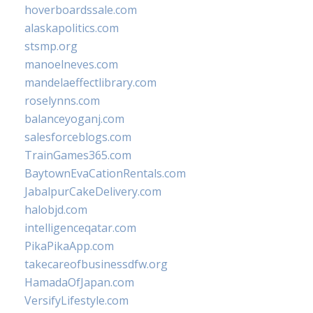
hoverboardssale.com
alaskapolitics.com
stsmp.org
manoelneves.com
mandelaeffectlibrary.com
roselynns.com
balanceyoganj.com
salesforceblogs.com
TrainGames365.com
BaytownEvaCationRentals.com
JabalpurCakeDelivery.com
halobjd.com
intelligenceqatar.com
PikaPikaApp.com
takecareofbusinessdfw.org
HamadaOfJapan.com
VersifyLifestyle.com