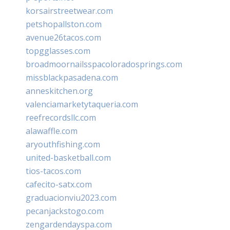
korsairstreetwear.com
petshopallston.com
avenue26tacos.com
topgglasses.com
broadmoornailsspacoloradosprings.com
missblackpasadena.com
anneskitchen.org
valenciamarketytaqueria.com
reefrecordsllc.com
alawaffle.com
aryouthfishing.com
united-basketball.com
tios-tacos.com
cafecito-satx.com
graduacionviu2023.com
pecanjackstogo.com
zengardendayspa.com