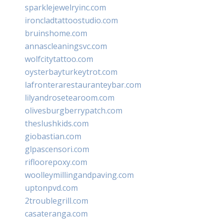
sparklejewelryinc.com
ironcladtattoostudio.com
bruinshome.com
annascleaningsvc.com
wolfcitytattoo.com
oysterbayturkeytrot.com
lafronterarestauranteybar.com
lilyandrosetearoom.com
olivesburgberrypatch.com
theslushkids.com
giobastian.com
glpascensori.com
rifloorepoxy.com
woolleymillingandpaving.com
uptonpvd.com
2troublegrill.com
casateranga.com