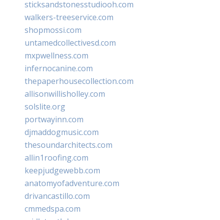
sticksandstonesstudiooh.com
walkers-treeservice.com
shopmossi.com
untamedcollectivesd.com
mxpwellness.com
infernocanine.com
thepaperhousecollection.com
allisonwillisholley.com
solslite.org
portwayinn.com
djmaddogmusic.com
thesoundarchitects.com
allin1roofing.com
keepjudgewebb.com
anatomyofadventure.com
drivancastillo.com
cmmedspa.com