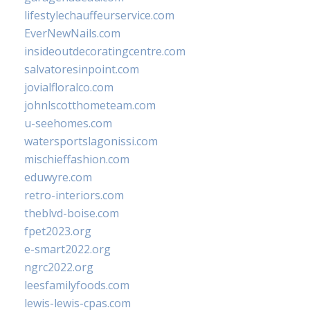
lifestylechauffeurservice.com
EverNewNails.com
insideoutdecoratingcentre.com
salvatoresinpoint.com
jovialfloralco.com
johnlscotthometeam.com
u-seehomes.com
watersportslagonissi.com
mischieffashion.com
eduwyre.com
retro-interiors.com
theblvd-boise.com
fpet2023.org
e-smart2022.org
ngrc2022.org
leesfamilyfoods.com
lewis-lewis-cpas.com