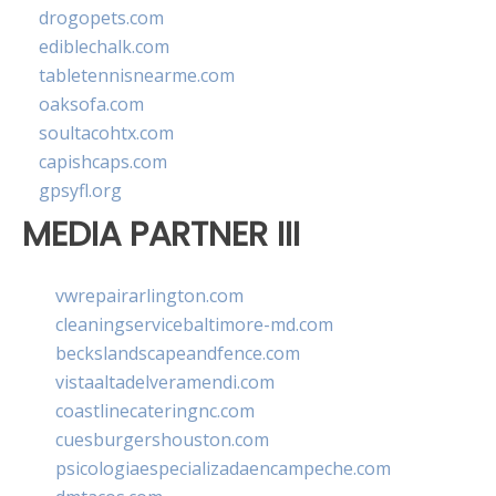
drogopets.com
ediblechalk.com
tabletennisnearme.com
oaksofa.com
soultacohtx.com
capishcaps.com
gpsyfl.org
MEDIA PARTNER III
vwrepairarlington.com
cleaningservicebaltimore-md.com
beckslandscapeandfence.com
vistaaltadelveramendi.com
coastlinecateringnc.com
cuesburgershouston.com
psicologiaespecializadaencampeche.com