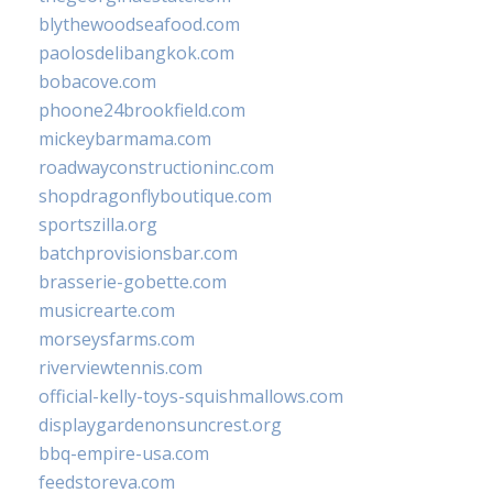
blythewoodseafood.com
paolosdelibangkok.com
bobacove.com
phoone24brookfield.com
mickeybarmama.com
roadwayconstructioninc.com
shopdragonflyboutique.com
sportszilla.org
batchprovisionsbar.com
brasserie-gobette.com
musicrearte.com
morseysfarms.com
riverviewtennis.com
official-kelly-toys-squishmallows.com
displaygardenonsuncrest.org
bbq-empire-usa.com
feedstoreva.com