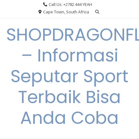
Skip
Call Us: +2782 444 YEAH
to
Cape Town, South Africa
content
SHOPDRAGONF
– Informasi
Seputar Sport
Terbaik Bisa
Anda Coba