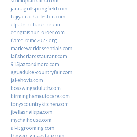
studiopiattellina.com
jannagrillspringfield.com
fujiyamacharleston.com
elpatronchardon.com
donglaishun-order.com
fiamc-rome2022.org
mariceworldessentials.com
lafisheriarestaurant.com
915jazzandmore.com
aguadulce-countryfair.com
jakehovis.com
bosswingsduluth.com
birminghamautocare.com
tonyscountrykitchen.com
jbellasnailspa.com
mychaihouse.com
alvisgrooming.com
thegeorginaestate.com