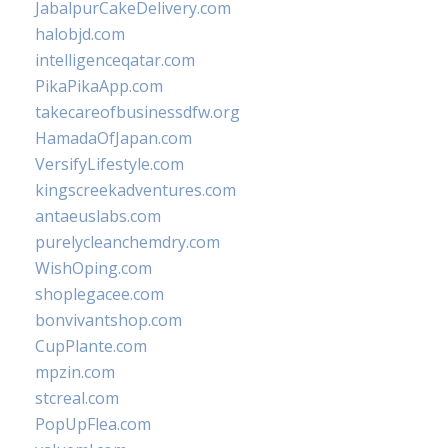
JabalpurCakeDelivery.com
halobjd.com
intelligenceqatar.com
PikaPikaApp.com
takecareofbusinessdfw.org
HamadaOfJapan.com
VersifyLifestyle.com
kingscreekadventures.com
antaeuslabs.com
purelycleanchemdry.com
WishOping.com
shoplegacee.com
bonvivantshop.com
CupPlante.com
mpzin.com
stcreal.com
PopUpFlea.com