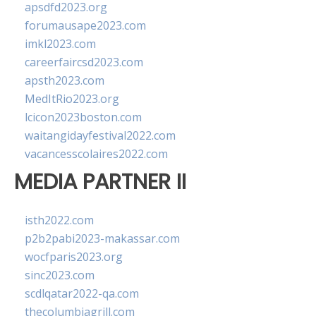
apsdfd2023.org
forumausape2023.com
imkl2023.com
careerfaircsd2023.com
apsth2023.com
MedItRio2023.org
lcicon2023boston.com
waitangidayfestival2022.com
vacancesscolaires2022.com
MEDIA PARTNER II
isth2022.com
p2b2pabi2023-makassar.com
wocfparis2023.org
sinc2023.com
scdlqatar2022-qa.com
thecolumbiagrill.com