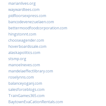
marianlives.org
waywardtees.com
pidfloorsexpress.com
bancodevenezuelaen.com
bettermoodfoodcorporation.com
hingstonnt.com
chooseagender.com
hoverboardssale.com
alaskapolitics.com
stsmp.org
manoelneves.com
mandelaeffectlibrary.com
roselynns.com
balanceyoganj.com
salesforceblogs.com
TrainGames365.com
BaytownEvaCationRentals.com