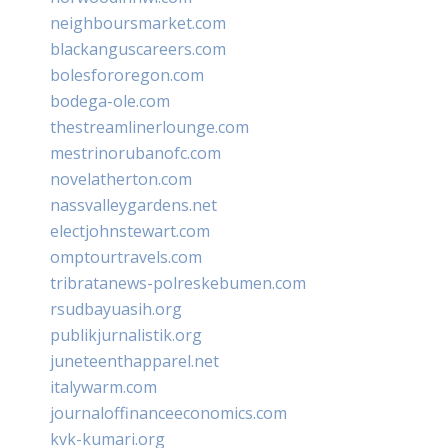
neighboursmarket.com
blackanguscareers.com
bolesfororegon.com
bodega-ole.com
thestreamlinerlounge.com
mestrinorubanofc.com
novelatherton.com
nassvalleygardens.net
electjohnstewart.com
omptourtravels.com
tribratanews-polreskebumen.com
rsudbayuasih.org
publikjurnalistik.org
juneteenthapparel.net
italywarm.com
journaloffinanceeconomics.com
kvk-kumari.org