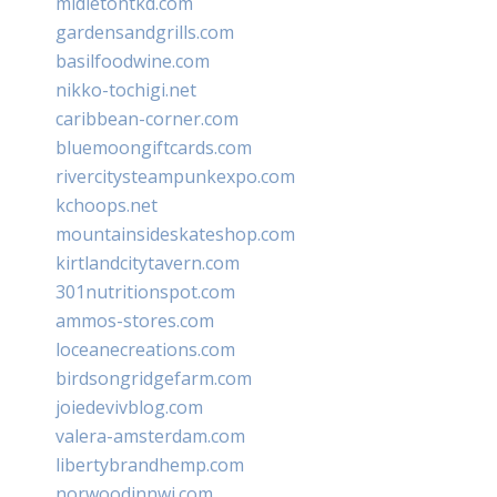
midletontkd.com
gardensandgrills.com
basilfoodwine.com
nikko-tochigi.net
caribbean-corner.com
bluemoongiftcards.com
rivercitysteampunkexpo.com
kchoops.net
mountainsideskateshop.com
kirtlandcitytavern.com
301nutritionspot.com
ammos-stores.com
loceanecreations.com
birdsongridgefarm.com
joiedevivblog.com
valera-amsterdam.com
libertybrandhemp.com
norwoodinnwi.com