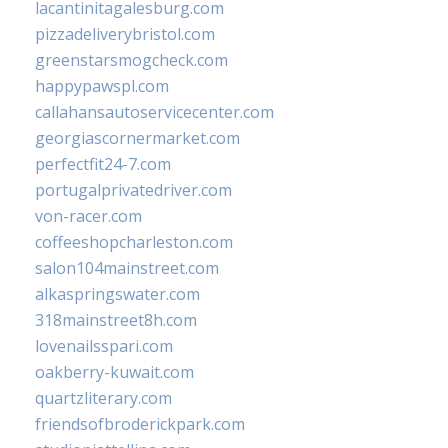
lacantinitagalesburg.com
pizzadeliverybristol.com
greenstarsmogcheck.com
happypawspl.com
callahansautoservicecenter.com
georgiascornermarket.com
perfectfit24-7.com
portugalprivatedriver.com
von-racer.com
coffeeshopcharleston.com
salon104mainstreet.com
alkaspringswater.com
318mainstreet8h.com
lovenailsspari.com
oakberry-kuwait.com
quartzliterary.com
friendsofbroderickpark.com