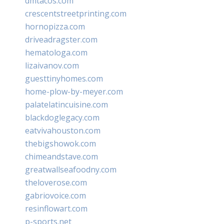
dmtacos.com
crescentstreetprinting.com
hornopizza.com
driveadragster.com
hematologa.com
lizaivanov.com
guesttinyhomes.com
home-plow-by-meyer.com
palatelatincuisine.com
blackdoglegacy.com
eatvivahouston.com
thebigshowok.com
chimeandstave.com
greatwallseafoodny.com
theloverose.com
gabriovoice.com
resinflowart.com
p-sports.net