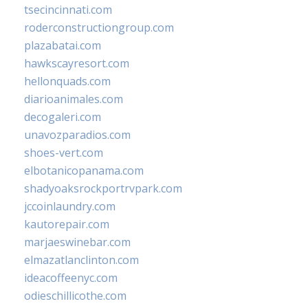
tsecincinnati.com
roderconstructiongroup.com
plazabatai.com
hawkscayresort.com
hellonquads.com
diarioanimales.com
decogaleri.com
unavozparadios.com
shoes-vert.com
elbotanicopanama.com
shadyoaksrockportrvpark.com
jccoinlaundry.com
kautorepair.com
marjaeswinebar.com
elmazatlanclinton.com
ideacoffeenyc.com
odieschillicothe.com