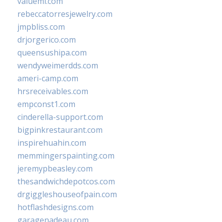
valueml.com
rebeccatorresjewelry.com
jmpbliss.com
drjorgerico.com
queensushipa.com
wendyweimerdds.com
ameri-camp.com
hrsreceivables.com
empconst1.com
cinderella-support.com
bigpinkrestaurant.com
inspirehuahin.com
memmingerspainting.com
jeremypbeasley.com
thesandwichdepotcos.com
drgiggleshouseofpain.com
hotflashdesigns.com
garagenadeau.com