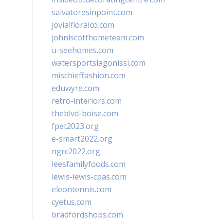
salvatoresinpoint.com
jovialfloralco.com
johnlscotthometeam.com
u-seehomes.com
watersportslagonissi.com
mischieffashion.com
eduwyre.com
retro-interiors.com
theblvd-boise.com
fpet2023.org
e-smart2022.org
ngrc2022.org
leesfamilyfoods.com
lewis-lewis-cpas.com
eleontennis.com
cyetus.com
bradfordshops.com