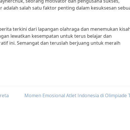
Vaynerchuk, seorang motivator dan pengusaha sukses,
adalah salah satu faktor penting dalam kesuksesan sebu
 berita terkini dari lapangan olahraga dan menemukan kisa
angan lewatkan kesempatan untuk terus belajar dan
atif ini. Semangat dan teruslah berjuang untuk meraih
reta
Momen Emosional Atlet Indonesia di Olimpiade