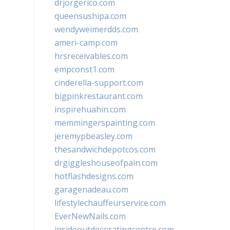
drjorgerico.com
queensushipa.com
wendyweimerdds.com
ameri-camp.com
hrsreceivables.com
empconst1.com
cinderella-support.com
bigpinkrestaurant.com
inspirehuahin.com
memmingerspainting.com
jeremypbeasley.com
thesandwichdepotcos.com
drgiggleshouseofpain.com
hotflashdesigns.com
garagenadeau.com
lifestylechauffeurservice.com
EverNewNails.com
insideoutdecoratingcentre.com