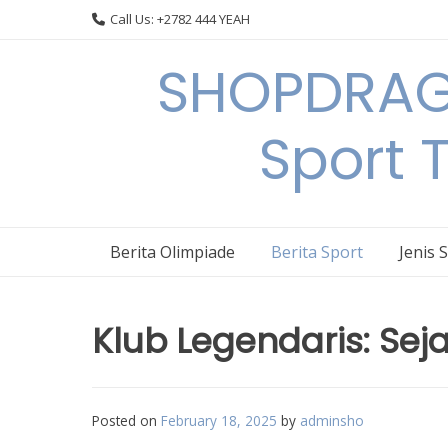
Skip
Call Us: +2782 444 YEAH
to
content
SHOPDRAGO
Sport 
Berita Olimpiade
Berita Sport
Jenis 
Klub Legendaris: Sej
Posted on
February 18, 2025
by
adminsho