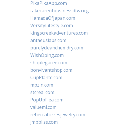
PikaPikaApp.com
takecareofbusinessdfw.org
HamadaOfJapan.com
VersifyLifestyle.com
kingscreekadventures.com
antaeuslabs.com
purelycleanchemdry.com
WishOping.com
shoplegacee.com
bonvivantshop.com
CupPlante.com
mpzin.com
stcreal.com
PopUpFlea.com
valueml.com
rebeccatorresjewelry.com
jmpbliss.com