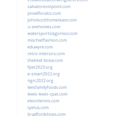
salvatoresinpoint.com
jovialfloralco.com
johnlscotthometeam.com
u-seehomes.com
watersportslagonissi.com
mischieffashion.com
eduwyre.com
retro-interiors.com
theblvd-boise.com
fpet2023.org
e-smart2022.org
ngrc2022.org
leesfamilyfoods.com
lewis-lewis-cpas.com
eleontennis.com
cyetus.com
bradfordshops.com