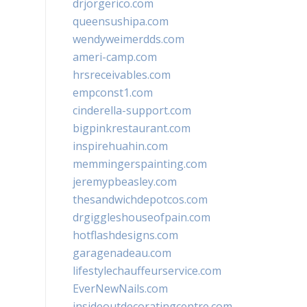
drjorgerico.com
queensushipa.com
wendyweimerdds.com
ameri-camp.com
hrsreceivables.com
empconst1.com
cinderella-support.com
bigpinkrestaurant.com
inspirehuahin.com
memmingerspainting.com
jeremypbeasley.com
thesandwichdepotcos.com
drgiggleshouseofpain.com
hotflashdesigns.com
garagenadeau.com
lifestylechauffeurservice.com
EverNewNails.com
insideoutdecoratingcentre.com