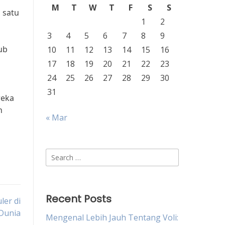
M
T
W
T
F
S
S
 satu
1
2
3
4
5
6
7
8
9
ub
10
11
12
13
14
15
16
17
18
19
20
21
22
23
24
25
26
27
28
29
30
31
reka
n
« Mar
Search
for:
Recent Posts
ler di
Dunia
Mengenal Lebih Jauh Tentang Voli: