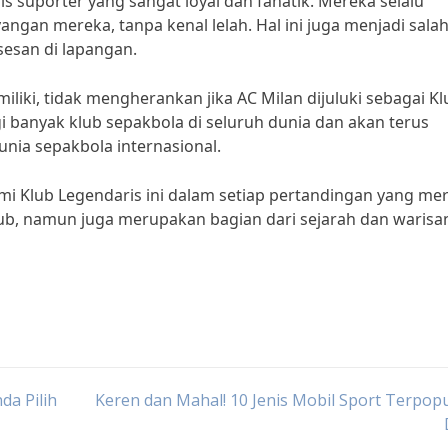
asis suporter yang sangat loyal dan fanatik. Mereka selalu
an mereka, tanpa kenal lelah. Hal ini juga menjadi salah
esan di lapangan.
liki, tidak mengherankan jika AC Milan dijuluki sebagai Kl
gi banyak klub sepakbola di seluruh dunia dan akan terus
nia sepakbola internasional.
i Klub Legendaris ini dalam setiap pertandingan yang me
lub, namun juga merupakan bagian dari sejarah dan warisa
da Pilih
Keren dan Mahal! 10 Jenis Mobil Sport Terpopu