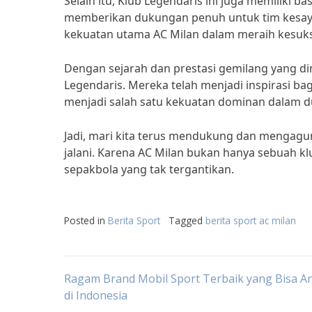
Selain itu, Klub Legendaris ini juga memiliki b
memberikan dukungan penuh untuk tim kesayang
kekuatan utama AC Milan dalam meraih kesuks
Dengan sejarah dan prestasi gemilang yang dimi
Legendaris. Mereka telah menjadi inspirasi ba
menjadi salah satu kekuatan dominan dalam du
Jadi, mari kita terus mendukung dan mengagum
jalani. Karena AC Milan bukan hanya sebuah k
sepakbola yang tak tergantikan.
Posted in
Berita Sport
Tagged
berita sport ac milan
Post
Ragam Brand Mobil Sport Terbaik yang Bisa An
di Indonesia