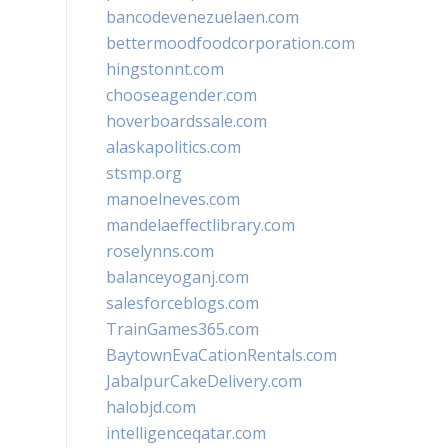
bancodevenezuelaen.com
bettermoodfoodcorporation.com
hingstonnt.com
chooseagender.com
hoverboardssale.com
alaskapolitics.com
stsmp.org
manoelneves.com
mandelaeffectlibrary.com
roselynns.com
balanceyoganj.com
salesforceblogs.com
TrainGames365.com
BaytownEvaCationRentals.com
JabalpurCakeDelivery.com
halobjd.com
intelligenceqatar.com