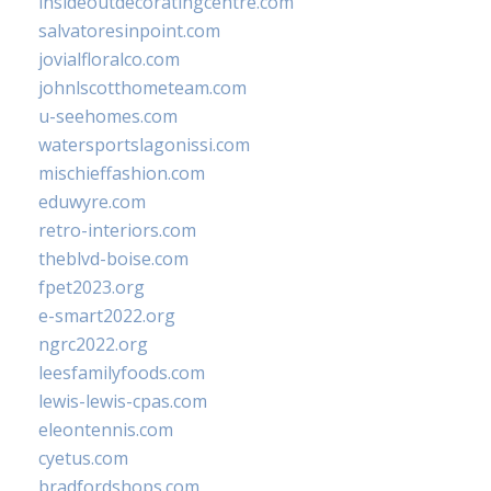
insideoutdecoratingcentre.com
salvatoresinpoint.com
jovialfloralco.com
johnlscotthometeam.com
u-seehomes.com
watersportslagonissi.com
mischieffashion.com
eduwyre.com
retro-interiors.com
theblvd-boise.com
fpet2023.org
e-smart2022.org
ngrc2022.org
leesfamilyfoods.com
lewis-lewis-cpas.com
eleontennis.com
cyetus.com
bradfordshops.com