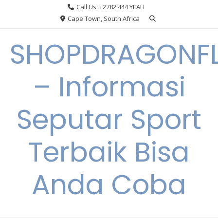
Skip
Call Us: +2782 444 YEAH
to
Cape Town, South Africa
content
SHOPDRAGONF
– Informasi
Seputar Sport
Terbaik Bisa
Anda Coba