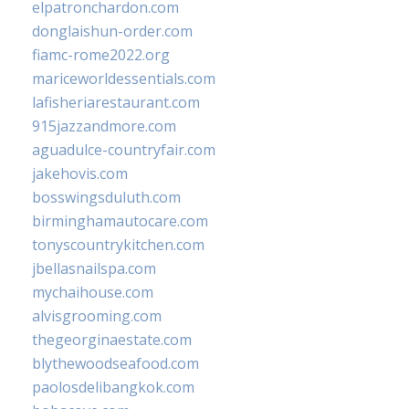
elpatronchardon.com
donglaishun-order.com
fiamc-rome2022.org
mariceworldessentials.com
lafisheriarestaurant.com
915jazzandmore.com
aguadulce-countryfair.com
jakehovis.com
bosswingsduluth.com
birminghamautocare.com
tonyscountrykitchen.com
jbellasnailspa.com
mychaihouse.com
alvisgrooming.com
thegeorginaestate.com
blythewoodseafood.com
paolosdelibangkok.com