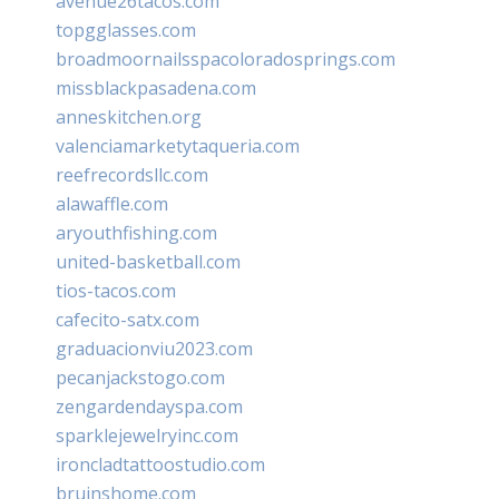
avenue26tacos.com
topgglasses.com
broadmoornailsspacoloradosprings.com
missblackpasadena.com
anneskitchen.org
valenciamarketytaqueria.com
reefrecordsllc.com
alawaffle.com
aryouthfishing.com
united-basketball.com
tios-tacos.com
cafecito-satx.com
graduacionviu2023.com
pecanjackstogo.com
zengardendayspa.com
sparklejewelryinc.com
ironcladtattoostudio.com
bruinshome.com