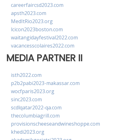
careerfaircsd2023.com
apsth2023.com
MedItRio2023.org
lcicon2023boston.com
waitangidayfestival2022.com
vacancesscolaires2022.com
MEDIA PARTNER II
isth2022.com
p2b2pabi2023-makassar.com
wocfparis2023.org
sinc2023.com
scdlqatar2022-qa.com
thecolumbiagrill.com
provisionscheeseandwineshoppe.com
khedi2023.org