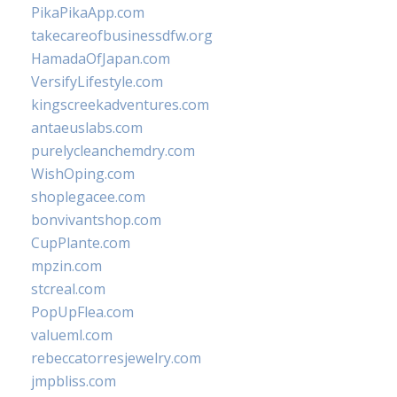
PikaPikaApp.com
takecareofbusinessdfw.org
HamadaOfJapan.com
VersifyLifestyle.com
kingscreekadventures.com
antaeuslabs.com
purelycleanchemdry.com
WishOping.com
shoplegacee.com
bonvivantshop.com
CupPlante.com
mpzin.com
stcreal.com
PopUpFlea.com
valueml.com
rebeccatorresjewelry.com
jmpbliss.com