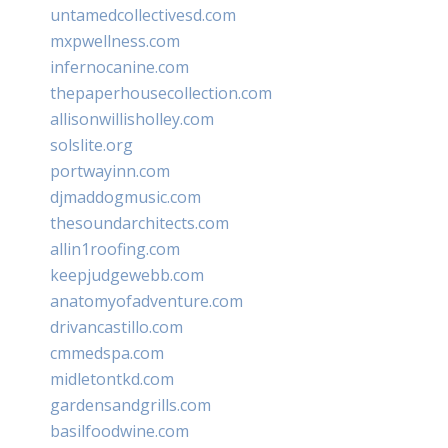
untamedcollectivesd.com
mxpwellness.com
infernocanine.com
thepaperhousecollection.com
allisonwillisholley.com
solslite.org
portwayinn.com
djmaddogmusic.com
thesoundarchitects.com
allin1roofing.com
keepjudgewebb.com
anatomyofadventure.com
drivancastillo.com
cmmedspa.com
midletontkd.com
gardensandgrills.com
basilfoodwine.com