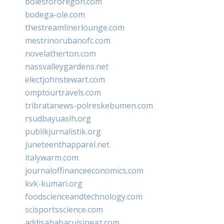
bolesfororegon.com
bodega-ole.com
thestreamlinerlounge.com
mestrinorubanofc.com
novelatherton.com
nassvalleygardens.net
electjohnstewart.com
omptourtravels.com
tribratanews-polreskebumen.com
rsudbayuasih.org
publikjurnalistik.org
juneteenthapparel.net
italywarm.com
journaloffinanceeconomics.com
kvk-kumari.org
foodscienceandtechnology.com
scisportsscience.com
addisababacuisineaz.com