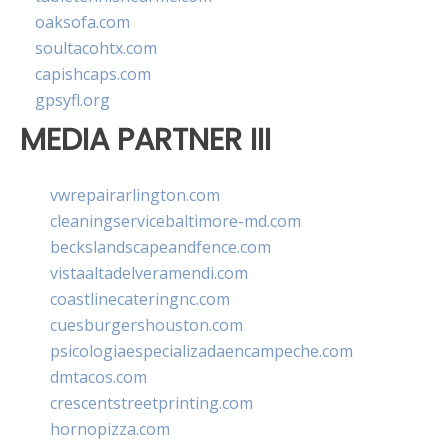
oaksofa.com
soultacohtx.com
capishcaps.com
gpsyfl.org
MEDIA PARTNER III
vwrepairarlington.com
cleaningservicebaltimore-md.com
beckslandscapeandfence.com
vistaaltadelveramendi.com
coastlinecateringnc.com
cuesburgershouston.com
psicologiaespecializadaencampeche.com
dmtacos.com
crescentstreetprinting.com
hornopizza.com