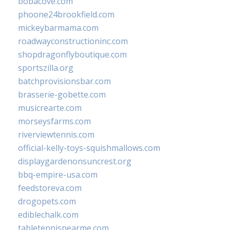
bobacove.com
phoone24brookfield.com
mickeybarmama.com
roadwayconstructioninc.com
shopdragonflyboutique.com
sportszilla.org
batchprovisionsbar.com
brasserie-gobette.com
musicrearte.com
morseysfarms.com
riverviewtennis.com
official-kelly-toys-squishmallows.com
displaygardenonsuncrest.org
bbq-empire-usa.com
feedstoreva.com
drogopets.com
ediblechalk.com
tabletennisnearme.com