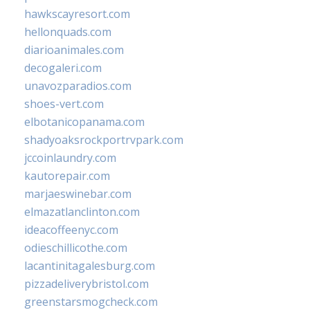
hawkscayresort.com
hellonquads.com
diarioanimales.com
decogaleri.com
unavozparadios.com
shoes-vert.com
elbotanicopanama.com
shadyoaksrockportrvpark.com
jccoinlaundry.com
kautorepair.com
marjaeswinebar.com
elmazatlanclinton.com
ideacoffeenyc.com
odieschillicothe.com
lacantinitagalesburg.com
pizzadeliverybristol.com
greenstarsmogcheck.com