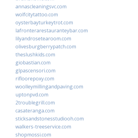
annascleaningsvc.com
wolfcitytattoo.com
oysterbayturkeytrot.com
lafronterarestauranteybar.com
lilyandrosetearoom.com
olivesburgberrypatch.com
theslushkids.com
giobastian.com
glpascensori.com
rifloorepoxy.com
woolleymillingandpaving.com
uptonpvd.com
2troublegrill.com
casateranga.com
sticksandstonesstudiooh.com
walkers-treeservice.com
shopmossi.com