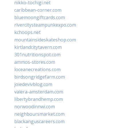
nikko-tochigi.net
caribbean-corner.com
bluemoongiftcards.com
rivercitysteampunkexpo.com
kchoops.net
mountainsideskateshop.com
kirtlandcitytavern.com
301nutritionspot.com
ammos-stores.com
loceanecreations.com
birdsongridgefarm.com
joiedevivblog.com
valera-amsterdam.com
libertybrandhemp.com
norwoodinnwi.com
neighboursmarket.com
blackanguscareers.com