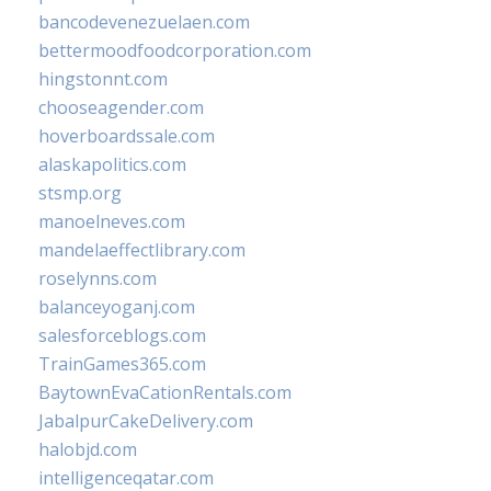
bancodevenezuelaen.com
bettermoodfoodcorporation.com
hingstonnt.com
chooseagender.com
hoverboardssale.com
alaskapolitics.com
stsmp.org
manoelneves.com
mandelaeffectlibrary.com
roselynns.com
balanceyoganj.com
salesforceblogs.com
TrainGames365.com
BaytownEvaCationRentals.com
JabalpurCakeDelivery.com
halobjd.com
intelligenceqatar.com