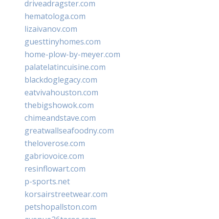
driveadragster.com
hematologa.com
lizaivanov.com
guesttinyhomes.com
home-plow-by-meyer.com
palatelatincuisine.com
blackdoglegacy.com
eatvivahouston.com
thebigshowok.com
chimeandstave.com
greatwallseafoodny.com
theloverose.com
gabriovoice.com
resinflowart.com
p-sports.net
korsairstreetwear.com
petshopallston.com