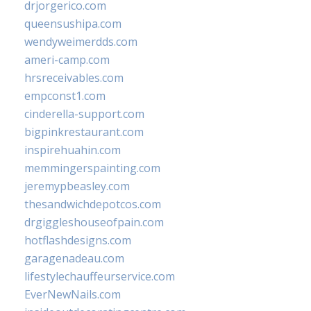
drjorgerico.com
queensushipa.com
wendyweimerdds.com
ameri-camp.com
hrsreceivables.com
empconst1.com
cinderella-support.com
bigpinkrestaurant.com
inspirehuahin.com
memmingerspainting.com
jeremypbeasley.com
thesandwichdepotcos.com
drgiggleshouseofpain.com
hotflashdesigns.com
garagenadeau.com
lifestylechauffeurservice.com
EverNewNails.com