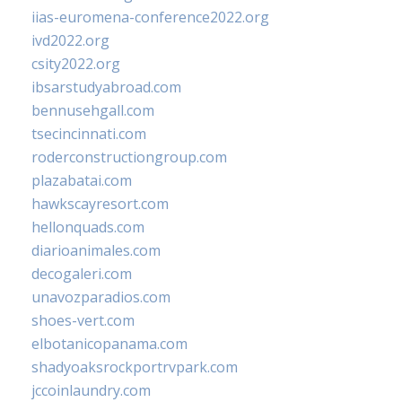
iias-euromena-conference2022.org
ivd2022.org
csity2022.org
ibsarstudyabroad.com
bennusehgall.com
tsecincinnati.com
roderconstructiongroup.com
plazabatai.com
hawkscayresort.com
hellonquads.com
diarioanimales.com
decogaleri.com
unavozparadios.com
shoes-vert.com
elbotanicopanama.com
shadyoaksrockportrvpark.com
jccoinlaundry.com