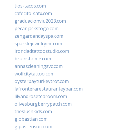
tios-tacos.com
cafecito-satx.com
graduacionviu2023.com
pecanjackstogo.com
zengardendayspa.com
sparklejewelryinc.com
ironcladtattoostudio.com
bruinshome.com
annascleaningsvc.com
wolfcitytattoo.com
oysterbayturkeytrot.com
lafronterarestauranteybar.com
lilyandrosetearoom.com
olivesburgberrypatch.com
theslushkids.com
giobastian.com
glpascensori.com