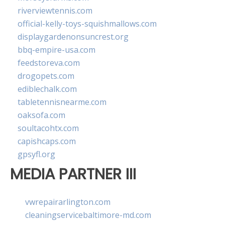
riverviewtennis.com
official-kelly-toys-squishmallows.com
displaygardenonsuncrest.org
bbq-empire-usa.com
feedstoreva.com
drogopets.com
ediblechalk.com
tabletennisnearme.com
oaksofa.com
soultacohtx.com
capishcaps.com
gpsyfl.org
MEDIA PARTNER III
vwrepairarlington.com
cleaningservicebaltimore-md.com