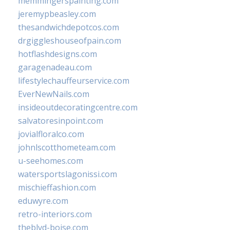
memmingerspainting.com
jeremypbeasley.com
thesandwichdepotcos.com
drgiggleshouseofpain.com
hotflashdesigns.com
garagenadeau.com
lifestylechauffeurservice.com
EverNewNails.com
insideoutdecoratingcentre.com
salvatoresinpoint.com
jovialfloralco.com
johnlscotthometeam.com
u-seehomes.com
watersportslagonissi.com
mischieffashion.com
eduwyre.com
retro-interiors.com
theblvd-boise.com