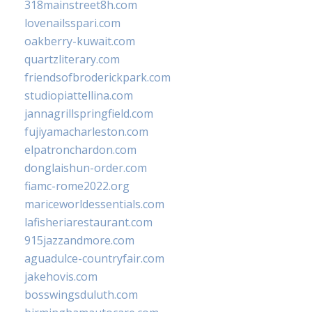
318mainstreet8h.com
lovenailsspari.com
oakberry-kuwait.com
quartzliterary.com
friendsofbroderickpark.com
studiopiattellina.com
jannagrillspringfield.com
fujiyamacharleston.com
elpatronchardon.com
donglaishun-order.com
fiamc-rome2022.org
mariceworldessentials.com
lafisheriarestaurant.com
915jazzandmore.com
aguadulce-countryfair.com
jakehovis.com
bosswingsduluth.com