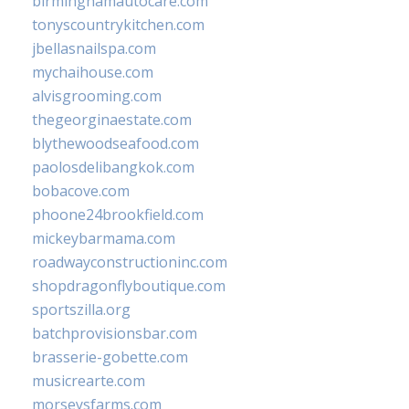
birminghamautocare.com
tonyscountrykitchen.com
jbellasnailspa.com
mychaihouse.com
alvisgrooming.com
thegeorginaestate.com
blythewoodseafood.com
paolosdelibangkok.com
bobacove.com
phoone24brookfield.com
mickeybarmama.com
roadwayconstructioninc.com
shopdragonflyboutique.com
sportszilla.org
batchprovisionsbar.com
brasserie-gobette.com
musicrearte.com
morseysfarms.com