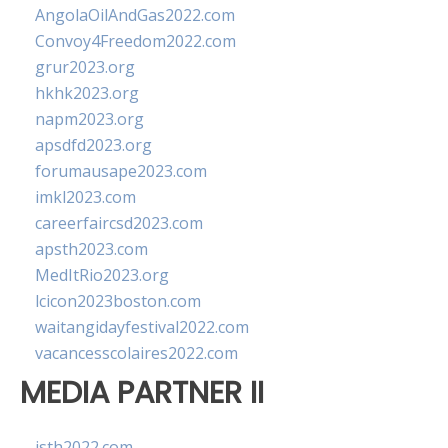
AngolaOilAndGas2022.com
Convoy4Freedom2022.com
grur2023.org
hkhk2023.org
napm2023.org
apsdfd2023.org
forumausape2023.com
imkl2023.com
careerfaircsd2023.com
apsth2023.com
MedItRio2023.org
lcicon2023boston.com
waitangidayfestival2022.com
vacancesscolaires2022.com
MEDIA PARTNER II
isth2022.com