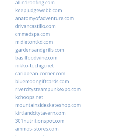
allin1roofing.com
keepjudgewebb.com
anatomyofadventure.com
drivancastillo.com
cmmedspa.com
midletontkd.com
gardensandgrills.com
basilfoodwine.com
nikko-tochigi.net
caribbean-corner.com
bluemoongiftcards.com
rivercitysteampunkexpo.com
kchoops.net
mountainsideskateshop.com
kirtlandcitytavern.com
301nutritionspot.com
ammos-stores.com