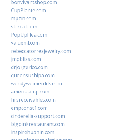
bonvivantshop.com
CupPlante.com
mpzin.com
stcreal.com
PopUpFlea.com
valueml.com
rebeccatorresjewelry.com
jmpbliss.com
drjorgerico.com
queensushipa.com
wendyweimerdds.com
ameri-camp.com
hrsreceivables.com
empconst1.com
cinderella-support.com
bigpinkrestaurant.com
inspirehuahin.com