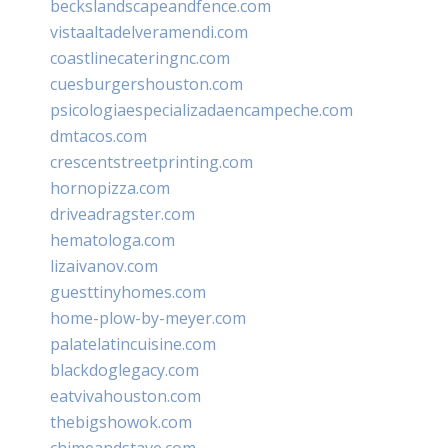
beckslandscapeandfence.com
vistaaltadelveramendi.com
coastlinecateringnc.com
cuesburgershouston.com
psicologiaespecializadaencampeche.com
dmtacos.com
crescentstreetprinting.com
hornopizza.com
driveadragster.com
hematologa.com
lizaivanov.com
guesttinyhomes.com
home-plow-by-meyer.com
palatelatincuisine.com
blackdoglegacy.com
eatvivahouston.com
thebigshowok.com
chimeandstave.com