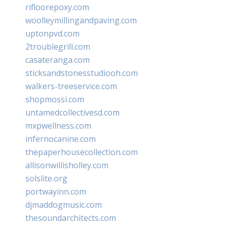
rifloorepoxy.com
woolleymillingandpaving.com
uptonpvd.com
2troublegrill.com
casateranga.com
sticksandstonesstudiooh.com
walkers-treeservice.com
shopmossi.com
untamedcollectivesd.com
mxpwellness.com
infernocanine.com
thepaperhousecollection.com
allisonwillisholley.com
solslite.org
portwayinn.com
djmaddogmusic.com
thesoundarchitects.com