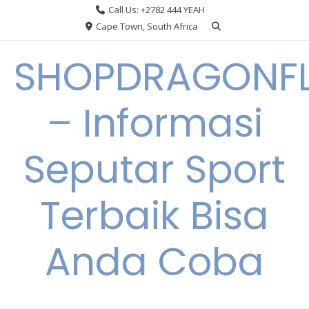
Skip
Call Us: +2782 444 YEAH
to
Cape Town, South Africa
content
SHOPDRAGONF
– Informasi
Seputar Sport
Terbaik Bisa
Anda Coba