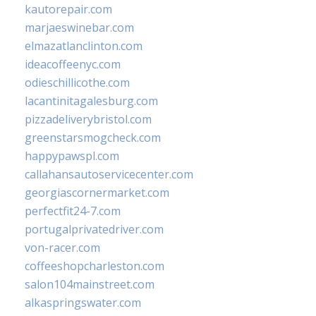
kautorepair.com
marjaeswinebar.com
elmazatlanclinton.com
ideacoffeenyc.com
odieschillicothe.com
lacantinitagalesburg.com
pizzadeliverybristol.com
greenstarsmogcheck.com
happypawspl.com
callahansautoservicecenter.com
georgiascornermarket.com
perfectfit24-7.com
portugalprivatedriver.com
von-racer.com
coffeeshopcharleston.com
salon104mainstreet.com
alkaspringswater.com