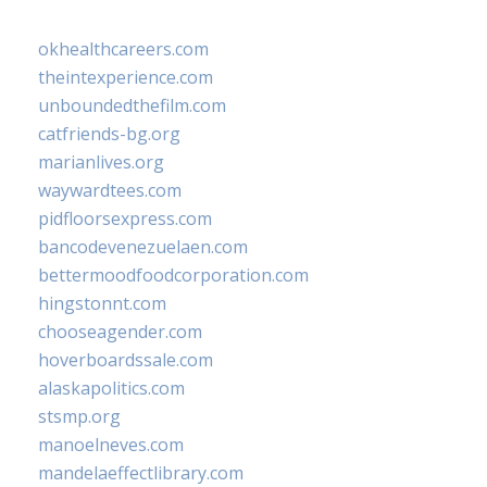
okhealthcareers.com
theintexperience.com
unboundedthefilm.com
catfriends-bg.org
marianlives.org
waywardtees.com
pidfloorsexpress.com
bancodevenezuelaen.com
bettermoodfoodcorporation.com
hingstonnt.com
chooseagender.com
hoverboardssale.com
alaskapolitics.com
stsmp.org
manoelneves.com
mandelaeffectlibrary.com