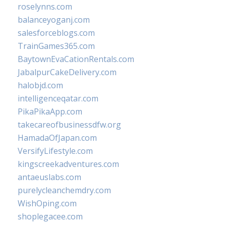
roselynns.com
balanceyoganj.com
salesforceblogs.com
TrainGames365.com
BaytownEvaCationRentals.com
JabalpurCakeDelivery.com
halobjd.com
intelligenceqatar.com
PikaPikaApp.com
takecareofbusinessdfw.org
HamadaOfJapan.com
VersifyLifestyle.com
kingscreekadventures.com
antaeuslabs.com
purelycleanchemdry.com
WishOping.com
shoplegacee.com