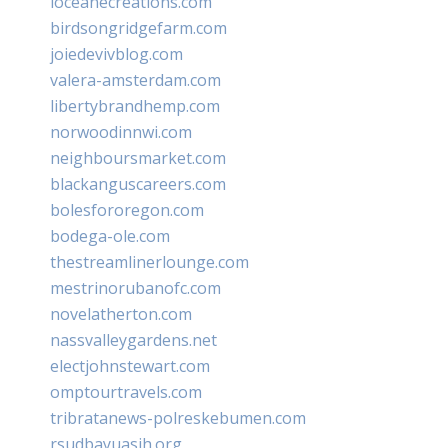
loceanecreations.com
birdsongridgefarm.com
joiedevivblog.com
valera-amsterdam.com
libertybrandhemp.com
norwoodinnwi.com
neighboursmarket.com
blackanguscareers.com
bolesfororegon.com
bodega-ole.com
thestreamlinerlounge.com
mestrinorubanofc.com
novelatherton.com
nassvalleygardens.net
electjohnstewart.com
omptourtravels.com
tribratanews-polreskebumen.com
rsudbayuasih.org