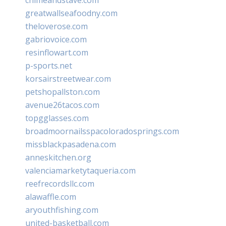
greatwallseafoodny.com
theloverose.com
gabriovoice.com
resinflowart.com
p-sports.net
korsairstreetwear.com
petshopallston.com
avenue26tacos.com
topgglasses.com
broadmoornailsspacoloradosprings.com
missblackpasadena.com
anneskitchen.org
valenciamarketytaqueria.com
reefrecordsllc.com
alawaffle.com
aryouthfishing.com
united-basketball.com