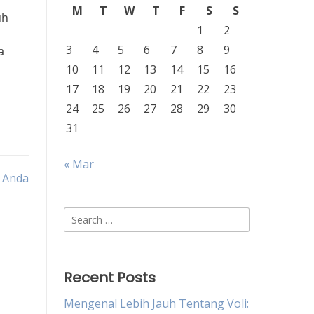
M
T
W
T
F
S
S
uh
1
2
3
4
5
6
7
8
9
a
10
11
12
13
14
15
16
17
18
19
20
21
22
23
24
25
26
27
28
29
30
31
« Mar
n Anda
Search
for:
Recent Posts
Mengenal Lebih Jauh Tentang Voli: