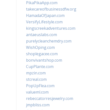
PikaPikaApp.com
takecareofbusinessdfw.org
HamadaOfJapan.com
VersifyLifestyle.com
kingscreekadventures.com
antaeuslabs.com
purelycleanchemdry.com
WishOping.com
shoplegacee.com
bonvivantshop.com
CupPlante.com
mpzin.com
stcreal.com
PopUpFlea.com
valueml.com
rebeccatorresjewelry.com
jmpbliss.com