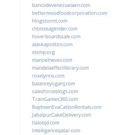
bancodevenezuelaen.com
bettermoodfoodcorporation.com
hingstonnt.com
chooseagender.com
hoverboardssale.com
alaskapolitics.com
stsmp.org
manoelneves.com
mandelaeffectlibrary.com
roselynns.com
balanceyoganj.com
salesforceblogs.com
TrainGames365.com
BaytownEvaCationRentals.com
JabalpurCakeDelivery.com
halobjd.com
intelligenceqatar.com