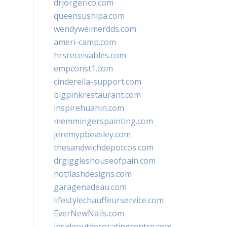
drjorgerico.com
queensushipa.com
wendyweimerdds.com
ameri-camp.com
hrsreceivables.com
empconst1.com
cinderella-support.com
bigpinkrestaurant.com
inspirehuahin.com
memmingerspainting.com
jeremypbeasley.com
thesandwichdepotcos.com
drgiggleshouseofpain.com
hotflashdesigns.com
garagenadeau.com
lifestylechauffeurservice.com
EverNewNails.com
insideoutdecoratingcentre.com