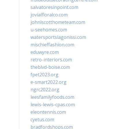
salvatoresinpoint.com
jovialfloralco.com
johnlscotthometeam.com
u-seehomes.com
watersportslagonissi.com
mischieffashion.com
eduwyre.com
retro-interiors.com
theblvd-boise.com
fpet2023.org
e-smart2022.org
ngrc2022.org
leesfamilyfoods.com
lewis-lewis-cpas.com
eleontennis.com
cyetus.com
bradfordshops.com