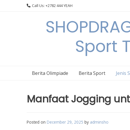
Skip
Call Us: +2782 444 YEAH
to
content
SHOPDRAGO
Sport 
Berita Olimpiade
Berita Sport
Jenis 
Manfaat Jogging un
Posted on
December 29, 2025
by
adminsho