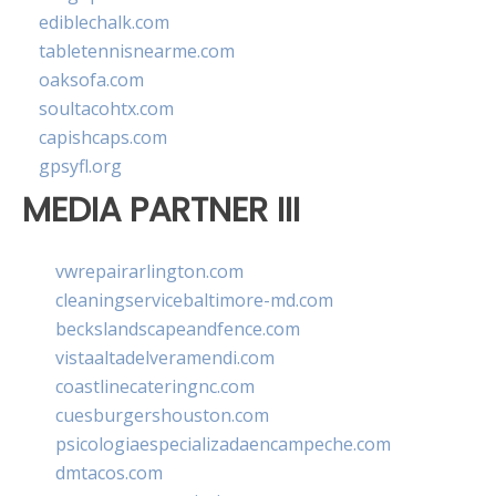
ediblechalk.com
tabletennisnearme.com
oaksofa.com
soultacohtx.com
capishcaps.com
gpsyfl.org
MEDIA PARTNER III
vwrepairarlington.com
cleaningservicebaltimore-md.com
beckslandscapeandfence.com
vistaaltadelveramendi.com
coastlinecateringnc.com
cuesburgershouston.com
psicologiaespecializadaencampeche.com
dmtacos.com