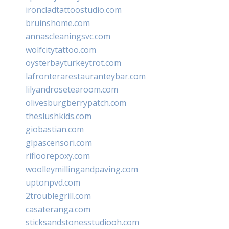
ironcladtattoostudio.com
bruinshome.com
annascleaningsvc.com
wolfcitytattoo.com
oysterbayturkeytrot.com
lafronterarestauranteybar.com
lilyandrosetearoom.com
olivesburgberrypatch.com
theslushkids.com
giobastian.com
glpascensori.com
rifloorepoxy.com
woolleymillingandpaving.com
uptonpvd.com
2troublegrill.com
casateranga.com
sticksandstonesstudiooh.com