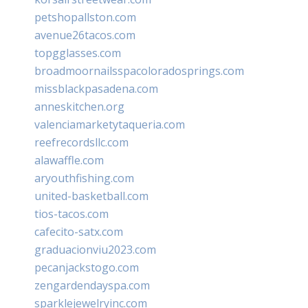
petshopallston.com
avenue26tacos.com
topgglasses.com
broadmoornailsspacoloradosprings.com
missblackpasadena.com
anneskitchen.org
valenciamarketytaqueria.com
reefrecordsllc.com
alawaffle.com
aryouthfishing.com
united-basketball.com
tios-tacos.com
cafecito-satx.com
graduacionviu2023.com
pecanjackstogo.com
zengardendayspa.com
sparklejewelryinc.com