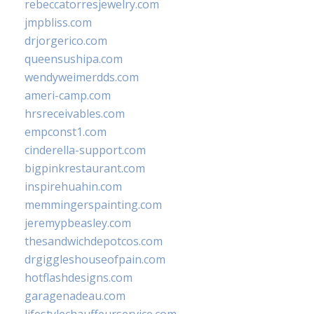
rebeccatorresjewelry.com
jmpbliss.com
drjorgerico.com
queensushipa.com
wendyweimerdds.com
ameri-camp.com
hrsreceivables.com
empconst1.com
cinderella-support.com
bigpinkrestaurant.com
inspirehuahin.com
memmingerspainting.com
jeremypbeasley.com
thesandwichdepotcos.com
drgiggleshouseofpain.com
hotflashdesigns.com
garagenadeau.com