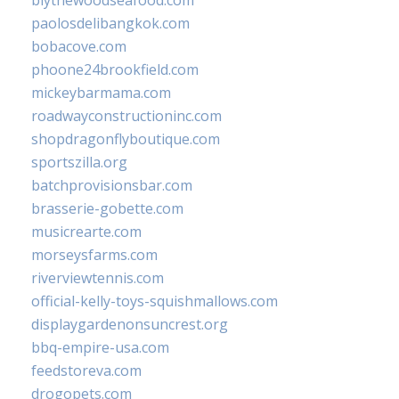
blythewoodseafood.com
paolosdelibangkok.com
bobacove.com
phoone24brookfield.com
mickeybarmama.com
roadwayconstructioninc.com
shopdragonflyboutique.com
sportszilla.org
batchprovisionsbar.com
brasserie-gobette.com
musicrearte.com
morseysfarms.com
riverviewtennis.com
official-kelly-toys-squishmallows.com
displaygardenonsuncrest.org
bbq-empire-usa.com
feedstoreva.com
drogopets.com