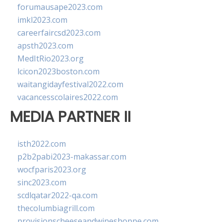
forumausape2023.com
imkl2023.com
careerfaircsd2023.com
apsth2023.com
MedItRio2023.org
lcicon2023boston.com
waitangidayfestival2022.com
vacancesscolaires2022.com
MEDIA PARTNER II
isth2022.com
p2b2pabi2023-makassar.com
wocfparis2023.org
sinc2023.com
scdlqatar2022-qa.com
thecolumbiagrill.com
provisionscheeseandwineshoppe.com