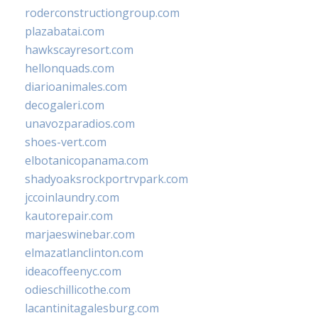
roderconstructiongroup.com
plazabatai.com
hawkscayresort.com
hellonquads.com
diarioanimales.com
decogaleri.com
unavozparadios.com
shoes-vert.com
elbotanicopanama.com
shadyoaksrockportrvpark.com
jccoinlaundry.com
kautorepair.com
marjaeswinebar.com
elmazatlanclinton.com
ideacoffeenyc.com
odieschillicothe.com
lacantinitagalesburg.com