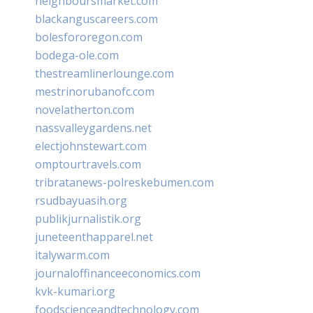
neighboursmarket.com
blackanguscareers.com
bolesfororegon.com
bodega-ole.com
thestreamlinerlounge.com
mestrinorubanofc.com
novelatherton.com
nassvalleygardens.net
electjohnstewart.com
omptourtravels.com
tribratanews-polreskebumen.com
rsudbayuasih.org
publikjurnalistik.org
juneteenthapparel.net
italywarm.com
journaloffinanceeconomics.com
kvk-kumari.org
foodscienceandtechnology.com