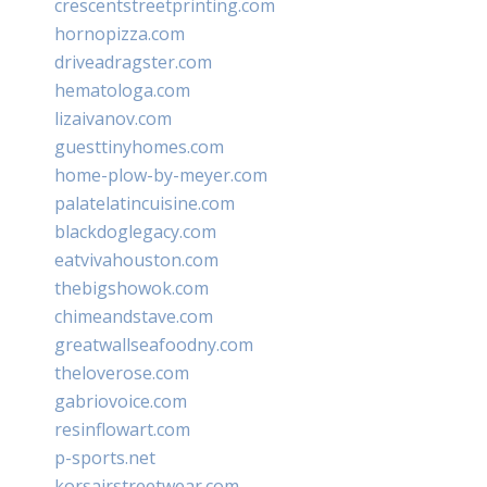
crescentstreetprinting.com
hornopizza.com
driveadragster.com
hematologa.com
lizaivanov.com
guesttinyhomes.com
home-plow-by-meyer.com
palatelatincuisine.com
blackdoglegacy.com
eatvivahouston.com
thebigshowok.com
chimeandstave.com
greatwallseafoodny.com
theloverose.com
gabriovoice.com
resinflowart.com
p-sports.net
korsairstreetwear.com