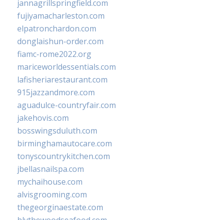
jannagrillspringfield.com
fujiyamacharleston.com
elpatronchardon.com
donglaishun-order.com
fiamc-rome2022.org
mariceworldessentials.com
lafisheriarestaurant.com
915jazzandmore.com
aguadulce-countryfair.com
jakehovis.com
bosswingsduluth.com
birminghamautocare.com
tonyscountrykitchen.com
jbellasnailspa.com
mychaihouse.com
alvisgrooming.com
thegeorginaestate.com