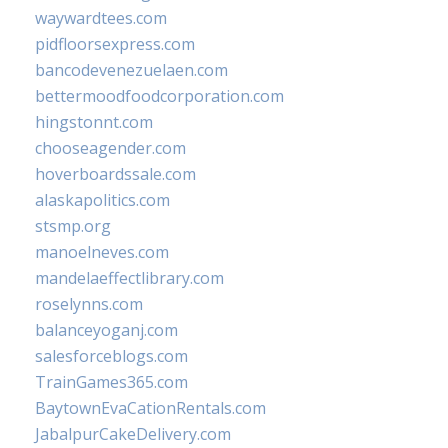
waywardtees.com
pidfloorsexpress.com
bancodevenezuelaen.com
bettermoodfoodcorporation.com
hingstonnt.com
chooseagender.com
hoverboardssale.com
alaskapolitics.com
stsmp.org
manoelneves.com
mandelaeffectlibrary.com
roselynns.com
balanceyoganj.com
salesforceblogs.com
TrainGames365.com
BaytownEvaCationRentals.com
JabalpurCakeDelivery.com