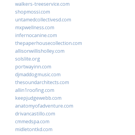
walkers-treeservice.com
shopmossi.com
untamedcollectivesd.com
mxpwellness.com
infernocanine.com
thepaperhousecollection.com
allisonwillisholley.com
solslite.org
portwayinn.com
djmaddogmusic.com
thesoundarchitects.com
allin1roofing.com
keepjudgewebb.com
anatomyofadventure.com
drivancastillo.com
cmmedspa.com
midletontkd.com