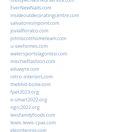
lifestylechauffeurservice.com
EverNewNails.com
insideoutdecoratingcentre.com
salvatoresinpoint.com
jovialfloralco.com
johnlscotthometeam.com
u-seehomes.com
watersportslagonissi.com
mischieffashion.com
eduwyre.com
retro-interiors.com
theblvd-boise.com
fpet2023.org
e-smart2022.org
ngrc2022.org
leesfamilyfoods.com
lewis-lewis-cpas.com
eleontennis.com