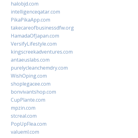
halobjd.com
intelligenceqatar.com
PikaPikaApp.com
takecareofbusinessdfw.org
HamadaOfJapan.com
VersifyLifestyle.com
kingscreekadventures.com
antaeuslabs.com
purelycleanchemdry.com
WishOping.com
shoplegacee.com
bonvivantshop.com
CupPlante.com
mpzin.com
stcreal.com
PopUpFlea.com
valueml.com