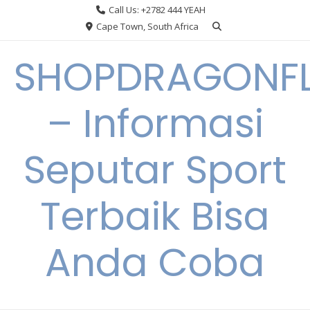
Skip
Call Us: +2782 444 YEAH
to
Cape Town, South Africa
content
SHOPDRAGONF
– Informasi
Seputar Sport
Terbaik Bisa
Anda Coba