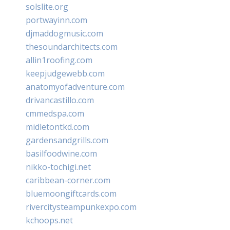
solslite.org
portwayinn.com
djmaddogmusic.com
thesoundarchitects.com
allin1roofing.com
keepjudgewebb.com
anatomyofadventure.com
drivancastillo.com
cmmedspa.com
midletontkd.com
gardensandgrills.com
basilfoodwine.com
nikko-tochigi.net
caribbean-corner.com
bluemoongiftcards.com
rivercitysteampunkexpo.com
kchoops.net