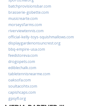
sportszilla.org
batchprovisionsbar.com
brasserie-gobette.com
musicrearte.com
morseysfarms.com
riverviewtennis.com
official-kelly-toys-squishmallows.com
displaygardenonsuncrest.org
bbq-empire-usa.com
feedstoreva.com
drogopets.com
ediblechalk.com
tabletennisnearme.com
oaksofa.com
soultacohtx.com
capishcaps.com
gpsyfl.org