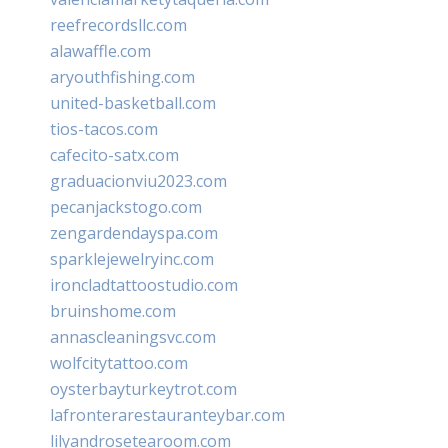
reefrecordsllc.com
alawaffle.com
aryouthfishing.com
united-basketball.com
tios-tacos.com
cafecito-satx.com
graduacionviu2023.com
pecanjackstogo.com
zengardendayspa.com
sparklejewelryinc.com
ironcladtattoostudio.com
bruinshome.com
annascleaningsvc.com
wolfcitytattoo.com
oysterbayturkeytrot.com
lafronterarestauranteybar.com
lilyandrosetearoom.com