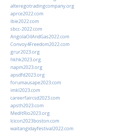
alteregotradingcompany.org
aprce2022.com
ibie2022.com
sbcc-2022.com
AngolaOilAndGas2022.com
Convoy4Freedom2022.com
grur2023.org
hkhk2023.org
napm2023.org
apsdfd2023.org
forumausape2023.com
imkl2023.com
careerfaircsd2023.com
apsth2023.com
MedItRio2023.org
lcicon2023boston.com
waitangidayfestival2022.com