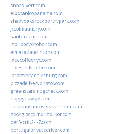
shoes-vert.com
elbotanicopanama.com
shadyoaksrockportrvpark.com
jccoinlaundry.com
kautorepair.com
marjaeswinebar.com
elmazatlanclinton.com
ideacoffeenyc.com
odieschillicothe.com
lacantinitagalesburg.com
pizzadeliverybristol.com
greenstarsmogcheck.com
happypawspl.com
callahansautoservicecenter.com
georgiascornermarket.com
perfectfit24-7.com
portugalprivatedriver.com