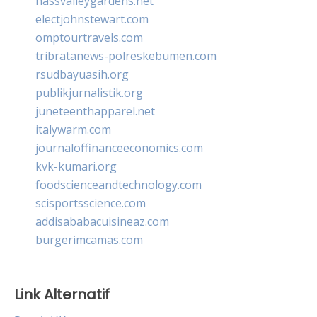
nassvalleygardens.net
electjohnstewart.com
omptourtravels.com
tribratanews-polreskebumen.com
rsudbayuasih.org
publikjurnalistik.org
juneteenthapparel.net
italywarm.com
journaloffinanceeconomics.com
kvk-kumari.org
foodscienceandtechnology.com
scisportsscience.com
addisababacuisineaz.com
burgerimcamas.com
Link Alternatif