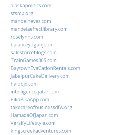
alaskapolitics.com
stsmp.org
manoelneves.com
mandelaeffectlibrary.com
roselynns.com
balanceyoganj.com
salesforceblogs.com
TrainGames365.com
BaytownEvaCationRentals.com
JabalpurCakeDelivery.com
halobjd.com
intelligenceqatar.com
PikaPikaApp.com
takecareofbusinessdfw.org
HamadaOfJapan.com
VersifyLifestyle.com
kingscreekadventures.com