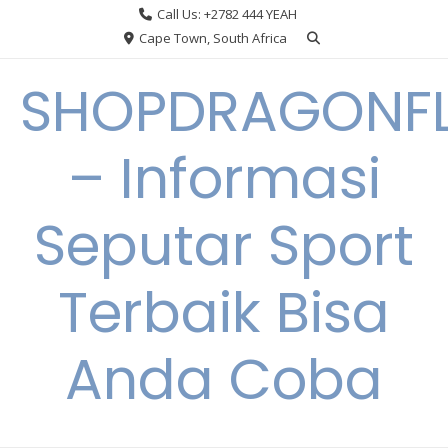
Skip
Call Us: +2782 444 YEAH
to
Cape Town, South Africa
content
SHOPDRAGONF
– Informasi
Seputar Sport
Terbaik Bisa
Anda Coba