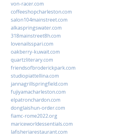
von-racer.com
coffeeshopcharleston.com
salon104mainstreet.com
alkaspringswater.com
318mainstreet8h.com
lovenailsspari.com
oakberry-kuwait.com
quartzliterary.com
friendsofbroderickpark.com
studiopiattellina.com
jannagrillspringfield.com
fujiyamacharleston.com
elpatronchardon.com
donglaishun-order.com
fiamc-rome2022.org
mariceworldessentials.com
lafisheriarestaurant.com