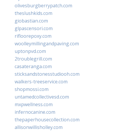
olivesburgberrypatch.com
theslushkids.com
giobastian.com
glpascensori.com
rifloorepoxy.com
woolleymillingandpaving.com
uptonpvd.com
2troublegrill.com
casateranga.com
sticksandstonesstudiooh.com
walkers-treeservice.com
shopmossi.com
untamedcollectivesd.com
mxpwellness.com
infernocanine.com
thepaperhousecollection.com
allisonwillisholley.com