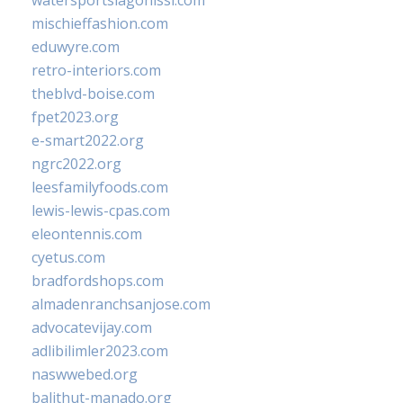
watersportslagonissi.com
mischieffashion.com
eduwyre.com
retro-interiors.com
theblvd-boise.com
fpet2023.org
e-smart2022.org
ngrc2022.org
leesfamilyfoods.com
lewis-lewis-cpas.com
eleontennis.com
cyetus.com
bradfordshops.com
almadenranchsanjose.com
advocatevijay.com
adlibilimler2023.com
naswwebed.org
balithut-manado.org