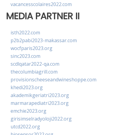
vacancesscolaires2022.com
MEDIA PARTNER II
isth2022.com
p2b2pabi2023-makassar.com
wocfparis2023.org
sinc2023.com
scdlqatar2022-qa.com
thecolumbiagrill.com
provisionscheeseandwineshoppe.com
khedi2023.org
akademikgeriatri2023.org
marmarapediatri2023.org
emchie2023.org
girisimselradyoloji2022.org
utcd2022.org
biosensor2022.org