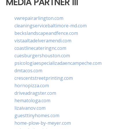
MEDIA PARTNER III
vwrepairarlington.com
cleaningservicebaltimore-md.com
beckslandscapeandfence.com
vistaaltadelveramendi.com
coastlinecateringnc.com
cuesburgershouston.com
psicologiaespecializadaencampeche.com
dmtacos.com
crescentstreetprinting.com
hornopizza.com
driveadragster.com
hematologa.com
lizaivanov.com
guesttinyhomes.com
home-plow-by-meyer.com