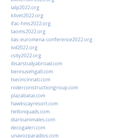
ialp2022.org
klivet2022.org
ifac-hms2022.org
taoms2022.org
iias-euromena-conference2022.org
ivd2022.org
csity2022.org
ibsarstudyabroad.com
bennusehgall.com
tsecincinnati.com
roderconstructiongroup.com
plazabatai.com
hawkscayresort.com
hellonquads.com
diarioanimales.com
decogaleri.com
unavozparadios.com