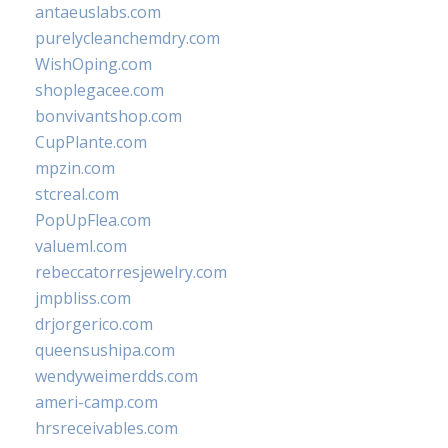
antaeuslabs.com
purelycleanchemdry.com
WishOping.com
shoplegacee.com
bonvivantshop.com
CupPlante.com
mpzin.com
stcreal.com
PopUpFlea.com
valueml.com
rebeccatorresjewelry.com
jmpbliss.com
drjorgerico.com
queensushipa.com
wendyweimerdds.com
ameri-camp.com
hrsreceivables.com