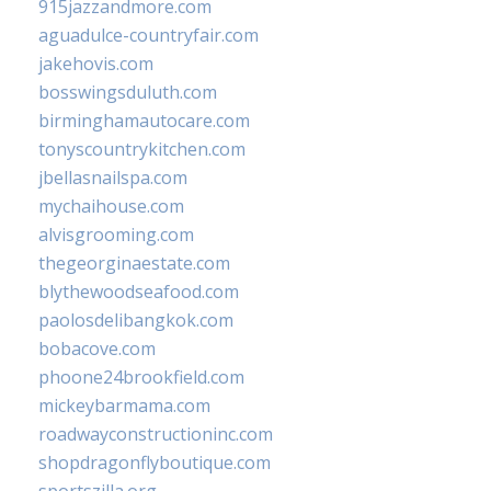
915jazzandmore.com
aguadulce-countryfair.com
jakehovis.com
bosswingsduluth.com
birminghamautocare.com
tonyscountrykitchen.com
jbellasnailspa.com
mychaihouse.com
alvisgrooming.com
thegeorginaestate.com
blythewoodseafood.com
paolosdelibangkok.com
bobacove.com
phoone24brookfield.com
mickeybarmama.com
roadwayconstructioninc.com
shopdragonflyboutique.com