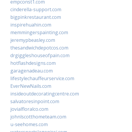
empconst1.com
cinderella-support.com
bigpinkrestaurant.com
inspirehuahin.com
memmingerspainting.com
jeremypbeasley.com
thesandwichdepotcos.com
drgiggleshouseofpain.com
hotflashdesigns.com
garagenadeau.com
lifestylechauffeurservice.com
EverNewNails.com
insideoutdecoratingcentre.com
salvatoresinpoint.com
jovialfloralco.com
johnlscotthometeam.com
u-seehomes.com