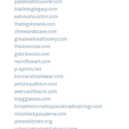
palatelatincuisine.com
blackdoglegacy.com
eatvivahouston.com
thebigshowok.com
chimeandstave.com
greatwallseafoodny.com
theloverose.com
gabriovoice.com
resinflowart.com
p-sports.net
korsairstreetwear.com
petshopallston.com
avenue26tacos.com
topgglasses.com
broadmoornailsspacoloradosprings.com
missblackpasadena.com
anneskitchen.org
valenciamarketytaqueria.com