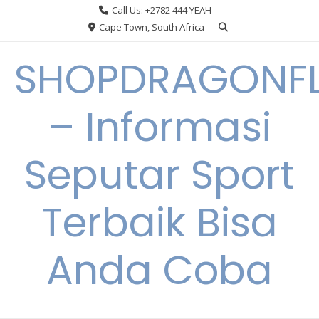
Skip
Call Us: +2782 444 YEAH
to
Cape Town, South Africa
content
SHOPDRAGONF
– Informasi
Seputar Sport
Terbaik Bisa
Anda Coba