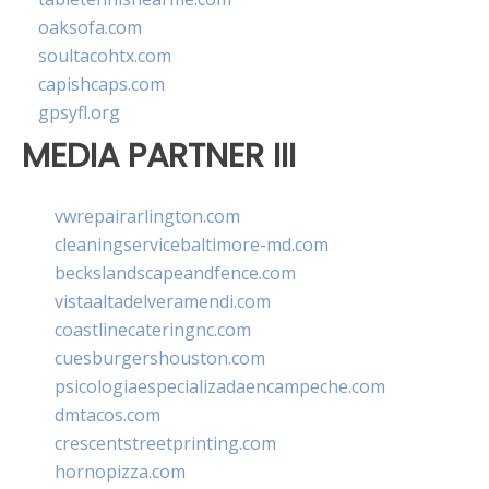
oaksofa.com
soultacohtx.com
capishcaps.com
gpsyfl.org
MEDIA PARTNER III
vwrepairarlington.com
cleaningservicebaltimore-md.com
beckslandscapeandfence.com
vistaaltadelveramendi.com
coastlinecateringnc.com
cuesburgershouston.com
psicologiaespecializadaencampeche.com
dmtacos.com
crescentstreetprinting.com
hornopizza.com