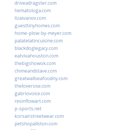
driveadragster.com
hematologa.com
lizaivanov.com
guesttinyhomes.com
home-plow-by-meyer.com
palatelatincuisine.com
blackdoglegacy.com
eatvivahouston.com
thebigshowok.com
chimeandstave.com
greatwallseafoodny.com
theloverose.com
gabriovoice.com
resinflowart.com
p-sports.net
korsairstreetwear.com
petshopallston.com