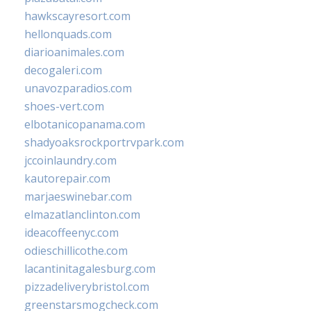
hawkscayresort.com
hellonquads.com
diarioanimales.com
decogaleri.com
unavozparadios.com
shoes-vert.com
elbotanicopanama.com
shadyoaksrockportrvpark.com
jccoinlaundry.com
kautorepair.com
marjaeswinebar.com
elmazatlanclinton.com
ideacoffeenyc.com
odieschillicothe.com
lacantinitagalesburg.com
pizzadeliverybristol.com
greenstarsmogcheck.com