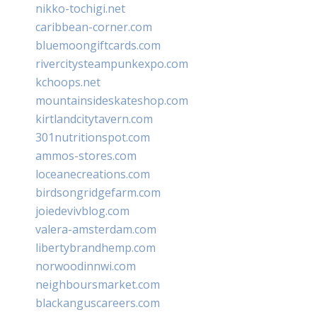
nikko-tochigi.net
caribbean-corner.com
bluemoongiftcards.com
rivercitysteampunkexpo.com
kchoops.net
mountainsideskateshop.com
kirtlandcitytavern.com
301nutritionspot.com
ammos-stores.com
loceanecreations.com
birdsongridgefarm.com
joiedevivblog.com
valera-amsterdam.com
libertybrandhemp.com
norwoodinnwi.com
neighboursmarket.com
blackanguscareers.com