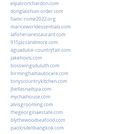
elpatronchardon.com
donglaishun-order.com
fiamc-rome2022.org
mariceworldessentials.com
lafisheriarestaurant.com
915jazzandmore.com
aguadulce-countryfair.com
jakehovis.com
bosswingsduluth.com
birminghamautocare.com
tonyscountrykitchen.com
jbellasnailspa.com
mychaihouse.com
alvisgrooming.com
thegeorginaestate.com
blythewoodseafood.com
paolosdelibangkok.com