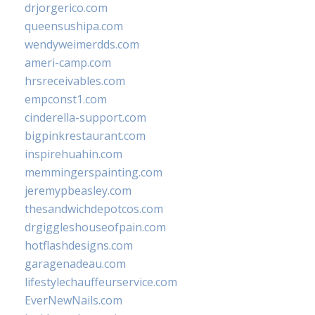
drjorgerico.com
queensushipa.com
wendyweimerdds.com
ameri-camp.com
hrsreceivables.com
empconst1.com
cinderella-support.com
bigpinkrestaurant.com
inspirehuahin.com
memmingerspainting.com
jeremypbeasley.com
thesandwichdepotcos.com
drgiggleshouseofpain.com
hotflashdesigns.com
garagenadeau.com
lifestylechauffeurservice.com
EverNewNails.com