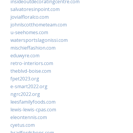
insideoutdecoratingcentre.com
salvatoresinpoint.com
jovialfloralco.com
johnlscotthometeam.com
u-seehomes.com
watersportslagonissi.com
mischieffashion.com
eduwyre.com
retro-interiors.com
theblvd-boise.com
fpet2023.org
e-smart2022.org
ngrc2022.org
leesfamilyfoods.com
lewis-lewis-cpas.com
eleontennis.com
cyetus.com
bradfordshops.com