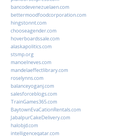
bancodevenezuelaen.com
bettermoodfoodcorporation.com
hingstonnt.com
chooseagender.com
hoverboardssale.com
alaskapolitics.com
stsmp.org
manoelneves.com
mandelaeffectlibrary.com
roselynns.com
balanceyoganj.com
salesforceblogs.com
TrainGames365.com
BaytownEvaCationRentals.com
JabalpurCakeDelivery.com
halobjd.com
intelligenceqatar.com