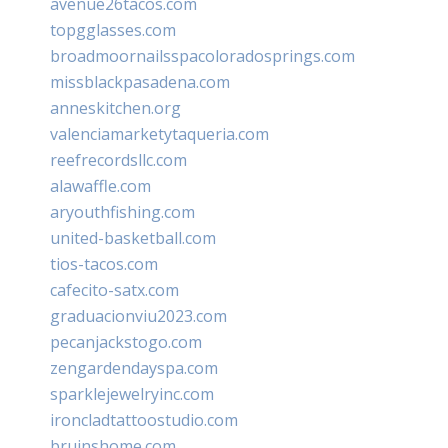
avenue26tacos.com
topgglasses.com
broadmoornailsspacoloradosprings.com
missblackpasadena.com
anneskitchen.org
valenciamarketytaqueria.com
reefrecordsllc.com
alawaffle.com
aryouthfishing.com
united-basketball.com
tios-tacos.com
cafecito-satx.com
graduacionviu2023.com
pecanjackstogo.com
zengardendayspa.com
sparklejewelryinc.com
ironcladtattoostudio.com
bruinshome.com