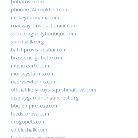
bobacove.com
phoone24brookfield.com
mickeybarmama.com
roadwayconstructioninc.com
shopdragonflyboutique.com
sportszilla.org
batchprovisionsbar.com
brasserie-gobette.com
musicrearte.com
morseysfarms.com
riverviewtennis.com
official-kelly-toys-squishmallows.com
displaygardenonsuncrest.org
bbq-empire-usa.com
feedstoreva.com
drogopets.com
ediblechalk.com
tabletennisnearme.com