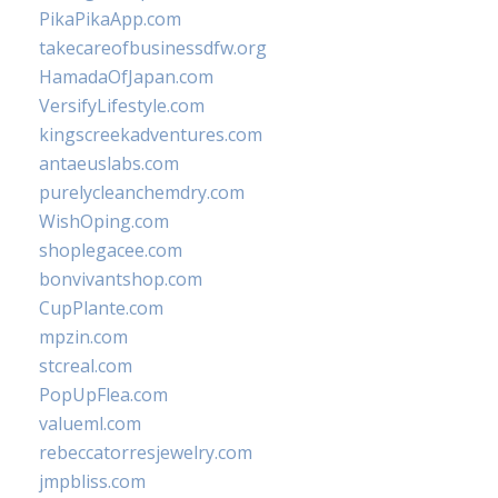
PikaPikaApp.com
takecareofbusinessdfw.org
HamadaOfJapan.com
VersifyLifestyle.com
kingscreekadventures.com
antaeuslabs.com
purelycleanchemdry.com
WishOping.com
shoplegacee.com
bonvivantshop.com
CupPlante.com
mpzin.com
stcreal.com
PopUpFlea.com
valueml.com
rebeccatorresjewelry.com
jmpbliss.com