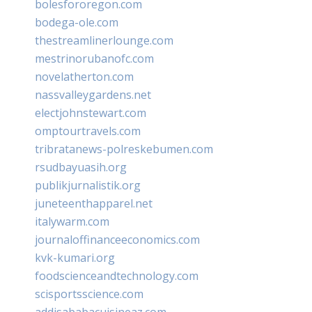
bolesfororegon.com
bodega-ole.com
thestreamlinerlounge.com
mestrinorubanofc.com
novelatherton.com
nassvalleygardens.net
electjohnstewart.com
omptourtravels.com
tribratanews-polreskebumen.com
rsudbayuasih.org
publikjurnalistik.org
juneteenthapparel.net
italywarm.com
journaloffinanceeconomics.com
kvk-kumari.org
foodscienceandtechnology.com
scisportsscience.com
addisababacuisineaz.com