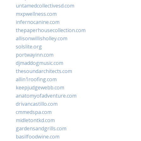
untamedcollectivesd.com
mxpwellness.com
infernocanine.com
thepaperhousecollection.com
allisonwillisholley.com
solslite.org
portwayinn.com
djmaddogmusic.com
thesoundarchitects.com
allin1roofing.com
keepjudgewebb.com
anatomyofadventure.com
drivancastillo.com
cmmedspa.com
midletontkd.com
gardensandgrills.com
basilfoodwine.com