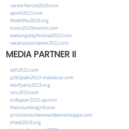
careerfaircsd2023.com
apsth2023.com
MedItRio2023.org
lcicon2023boston.com
waitangidayfestival2022.com
vacancesscolaires2022.com
MEDIA PARTNER II
isth2022.com
p2b2pabi2023-makassar.com
wocfparis2023.org
sinc2023.com
scdlqatar2022-qa.com
thecolumbiagrill.com
provisionscheeseandwineshoppe.com
khedi2023.org