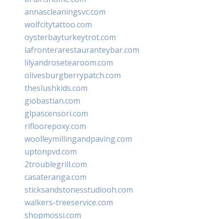
annascleaningsvc.com
wolfcitytattoo.com
oysterbayturkeytrot.com
lafronterarestauranteybar.com
lilyandrosetearoom.com
olivesburgberrypatch.com
theslushkids.com
giobastian.com
glpascensori.com
rifloorepoxy.com
woolleymillingandpaving.com
uptonpvd.com
2troublegrill.com
casateranga.com
sticksandstonesstudiooh.com
walkers-treeservice.com
shopmossi.com