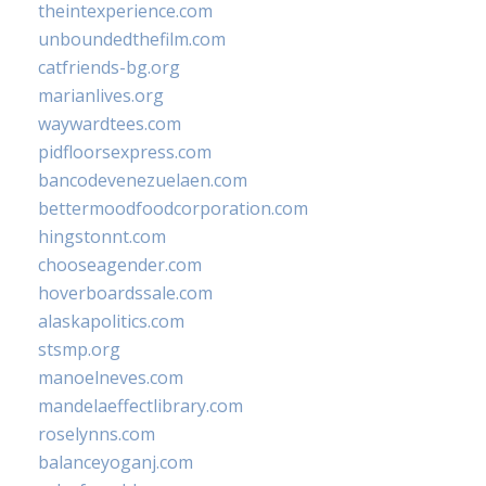
theintexperience.com
unboundedthefilm.com
catfriends-bg.org
marianlives.org
waywardtees.com
pidfloorsexpress.com
bancodevenezuelaen.com
bettermoodfoodcorporation.com
hingstonnt.com
chooseagender.com
hoverboardssale.com
alaskapolitics.com
stsmp.org
manoelneves.com
mandelaeffectlibrary.com
roselynns.com
balanceyoganj.com