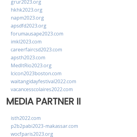
grur2023.org
hkhk2023.org
napm2023.org
apsdfd2023.org
forumausape2023.com
imkl2023.com
careerfaircsd2023.com
apsth2023.com
MedItRio2023.org
lcicon2023boston.com
waitangidayfestival2022.com
vacancesscolaires2022.com
MEDIA PARTNER II
isth2022.com
p2b2pabi2023-makassar.com
wocfparis2023.org