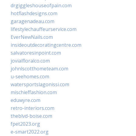
drgiggleshouseofpain.com
hotflashdesigns.com
garagenadeau.com
lifestylechauffeurservice.com
EverNewNails.com
insideoutdecoratingcentre.com
salvatoresinpoint.com
jovialfloralco.com
johnlscotthometeam.com
u-seehomes.com
watersportslagonissi.com
mischieffashion.com
eduwyre.com
retro-interiors.com
theblvd-boise.com
fpet2023.org
e-smart2022.org