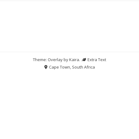
Theme: Overlay by
Kaira
.
Extra Text
Cape Town, South Africa