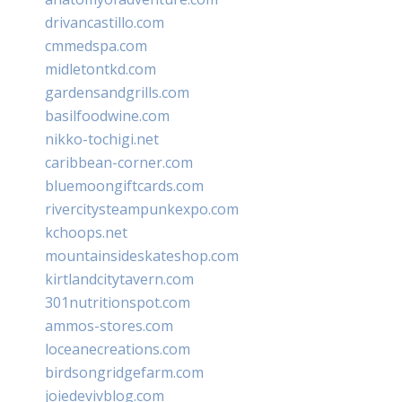
drivancastillo.com
cmmedspa.com
midletontkd.com
gardensandgrills.com
basilfoodwine.com
nikko-tochigi.net
caribbean-corner.com
bluemoongiftcards.com
rivercitysteampunkexpo.com
kchoops.net
mountainsideskateshop.com
kirtlandcitytavern.com
301nutritionspot.com
ammos-stores.com
loceanecreations.com
birdsongridgefarm.com
joiedevivblog.com