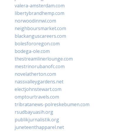
valera-amsterdam.com
libertybrandhemp.com
norwoodinnwi.com
neighboursmarket.com
blackanguscareers.com
bolesfororegon.com
bodega-ole.com
thestreamlinerlounge.com
mestrinorubanofc.com
novelatherton.com
nassvalleygardens.net
electjohnstewart.com
omptourtravels.com
tribratanews-polreskebumen.com
rsudbayuasih.org
publikjurnalistik.org
juneteenthapparel.net