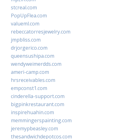
stcreal.com
PopUpFlea.com
valueml.com
rebeccatorresjewelry.com
jmpbliss.com
drjorgerico.com
queensushipa.com
wendyweimerdds.com
ameri-camp.com
hrsreceivables.com
empconst1.com
cinderella-support.com
bigpinkrestaurant.com
inspirehuahin.com
memmingerspainting.com
jeremypbeasley.com
thesandwichdepotcos.com