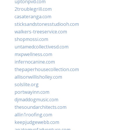
uptonpvd.com
2troublegrill.com
casateranga.com
sticksandstonesstudiooh.com
walkers-treeservice.com
shopmossi.com
untamedcollectivesd.com
mxpwellness.com
infernocanine.com
thepaperhousecollection.com
allisonwillisholley.com
solslite.org
portwayinn.com
djmaddogmusic.com
thesoundarchitects.com
allin1roofing.com
keepjudgewebb.com
anatomyofadventure.com