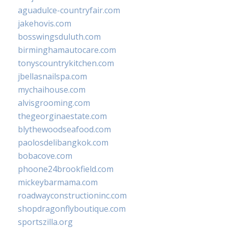
aguadulce-countryfair.com
jakehovis.com
bosswingsduluth.com
birminghamautocare.com
tonyscountrykitchen.com
jbellasnailspa.com
mychaihouse.com
alvisgrooming.com
thegeorginaestate.com
blythewoodseafood.com
paolosdelibangkok.com
bobacove.com
phoone24brookfield.com
mickeybarmama.com
roadwayconstructioninc.com
shopdragonflyboutique.com
sportszilla.org