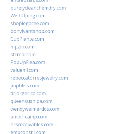
antaeuslabs.com
purelycleanchemdry.com
WishOping.com
shoplegacee.com
bonvivantshop.com
CupPlante.com
mpzin.com
stcreal.com
PopUpFlea.com
valueml.com
rebeccatorresjewelry.com
jmpbliss.com
drjorgerico.com
queensushipa.com
wendyweimerdds.com
ameri-camp.com
hrsreceivables.com
empconst1.com