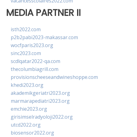
vacancesscolaires2022.com
MEDIA PARTNER II
isth2022.com
p2b2pabi2023-makassar.com
wocfparis2023.org
sinc2023.com
scdlqatar2022-qa.com
thecolumbiagrill.com
provisionscheeseandwineshoppe.com
khedi2023.org
akademikgeriatri2023.org
marmarapediatri2023.org
emchie2023.org
girisimselradyoloji2022.org
utcd2022.org
biosensor2022.org