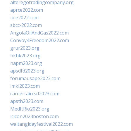
alteregotradingcompany.org
aprce2022.com
ibie2022.com
sbcc-2022.com
AngolaOilAndGas2022.com
Convoy4Freedom2022.com
grur2023.org
hkhk2023.org
napm2023.org
apsdfd2023.org
forumausape2023.com
imkl2023.com
careerfaircsd2023.com
apsth2023.com
MedItRio2023.org
lcicon2023boston.com
waitangidayfestival2022.com