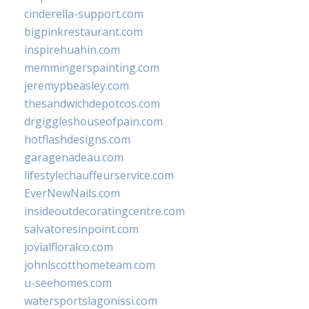
cinderella-support.com
bigpinkrestaurant.com
inspirehuahin.com
memmingerspainting.com
jeremypbeasley.com
thesandwichdepotcos.com
drgiggleshouseofpain.com
hotflashdesigns.com
garagenadeau.com
lifestylechauffeurservice.com
EverNewNails.com
insideoutdecoratingcentre.com
salvatoresinpoint.com
jovialfloralco.com
johnlscotthometeam.com
u-seehomes.com
watersportslagonissi.com