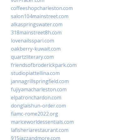
von-racer.com
coffeeshopcharleston.com
salon104mainstreet.com
alkaspringswater.com
318mainstreet8h.com
lovenailsspari.com
oakberry-kuwait.com
quartzliterary.com
friendsofbroderickpark.com
studiopiattellina.com
jannagrillspringfield.com
fujiyamacharleston.com
elpatronchardon.com
donglaishun-order.com
fiamc-rome2022.org
mariceworldessentials.com
lafisheriarestaurant.com
915jazzandmore.com