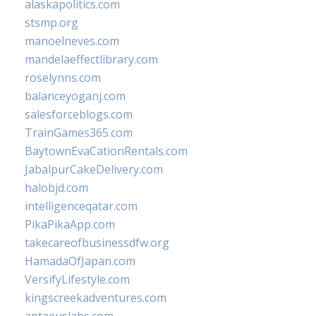
alaskapolitics.com
stsmp.org
manoelneves.com
mandelaeffectlibrary.com
roselynns.com
balanceyoganj.com
salesforceblogs.com
TrainGames365.com
BaytownEvaCationRentals.com
JabalpurCakeDelivery.com
halobjd.com
intelligenceqatar.com
PikaPikaApp.com
takecareofbusinessdfw.org
HamadaOfJapan.com
VersifyLifestyle.com
kingscreekadventures.com