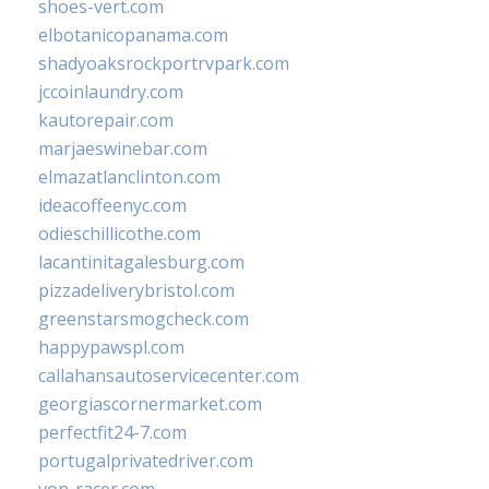
shoes-vert.com
elbotanicopanama.com
shadyoaksrockportrvpark.com
jccoinlaundry.com
kautorepair.com
marjaeswinebar.com
elmazatlanclinton.com
ideacoffeenyc.com
odieschillicothe.com
lacantinitagalesburg.com
pizzadeliverybristol.com
greenstarsmogcheck.com
happypawspl.com
callahansautoservicecenter.com
georgiascornermarket.com
perfectfit24-7.com
portugalprivatedriver.com