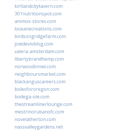
kirtlandcitytavern.com
301nutritionspot.com
ammos-stores.com
loceanecreations.com
birdsongridgefarm.com
joiedevivblog.com
valera-amsterdam.com
libertybrandhemp.com
norwoodinnwi.com
neighboursmarket.com
blackanguscareers.com
bolesfororegon.com
bodega-ole.com
thestreamlinerlounge.com
mestrinorubanofc.com
novelatherton.com
nassvalleygardens.net