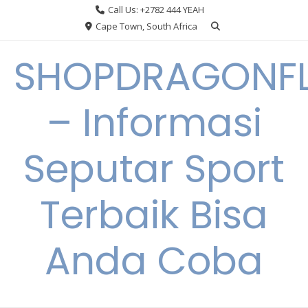
Skip
Call Us: +2782 444 YEAH
to
Cape Town, South Africa
content
SHOPDRAGONF
– Informasi
Seputar Sport
Terbaik Bisa
Anda Coba