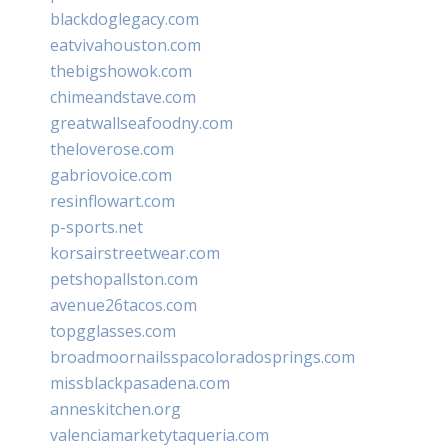
blackdoglegacy.com
eatvivahouston.com
thebigshowok.com
chimeandstave.com
greatwallseafoodny.com
theloverose.com
gabriovoice.com
resinflowart.com
p-sports.net
korsairstreetwear.com
petshopallston.com
avenue26tacos.com
topgglasses.com
broadmoornailsspacoloradosprings.com
missblackpasadena.com
anneskitchen.org
valenciamarketytaqueria.com