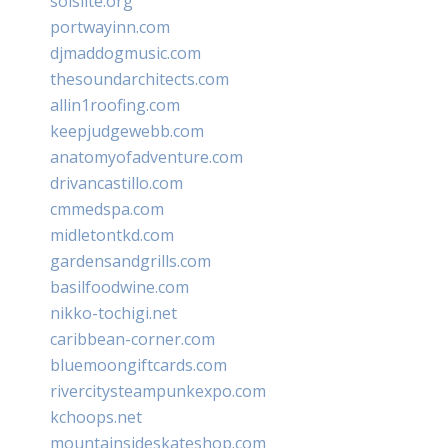
solslite.org
portwayinn.com
djmaddogmusic.com
thesoundarchitects.com
allin1roofing.com
keepjudgewebb.com
anatomyofadventure.com
drivancastillo.com
cmmedspa.com
midletontkd.com
gardensandgrills.com
basilfoodwine.com
nikko-tochigi.net
caribbean-corner.com
bluemoongiftcards.com
rivercitysteampunkexpo.com
kchoops.net
mountainsideskateshop.com