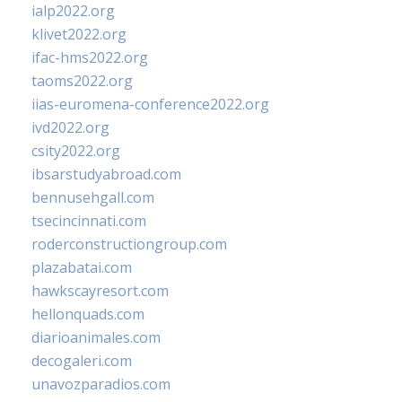
ialp2022.org
klivet2022.org
ifac-hms2022.org
taoms2022.org
iias-euromena-conference2022.org
ivd2022.org
csity2022.org
ibsarstudyabroad.com
bennusehgall.com
tsecincinnati.com
roderconstructiongroup.com
plazabatai.com
hawkscayresort.com
hellonquads.com
diarioanimales.com
decogaleri.com
unavozparadios.com