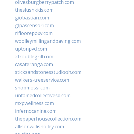
olivesburgberrypatch.com
theslushkids.com
giobastian.com
glpascensori.com
rifloorepoxy.com
woolleymillingandpaving.com
uptonpvd.com
2troublegrill.com
casateranga.com
sticksandstonesstudiooh.com
walkers-treeservice.com
shopmossi.com
untamedcollectivesd.com
mxpwellness.com
infernocanine.com
thepaperhousecollection.com
allisonwillisholley.com