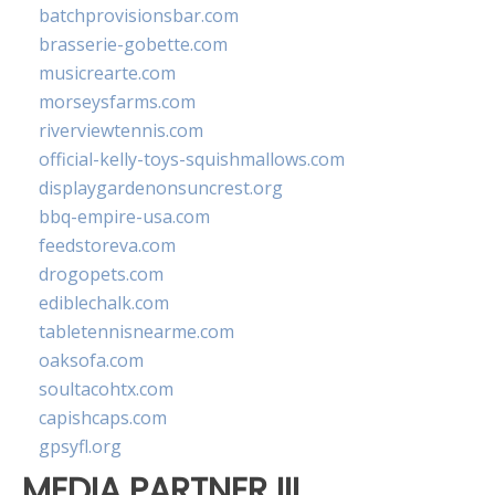
batchprovisionsbar.com
brasserie-gobette.com
musicrearte.com
morseysfarms.com
riverviewtennis.com
official-kelly-toys-squishmallows.com
displaygardenonsuncrest.org
bbq-empire-usa.com
feedstoreva.com
drogopets.com
ediblechalk.com
tabletennisnearme.com
oaksofa.com
soultacohtx.com
capishcaps.com
gpsyfl.org
MEDIA PARTNER III