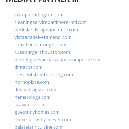
vwrepairarlington.com
cleaningservicebaltimore-md.com
beckslandscapeandfence.com
vistaaltadelveramendi.com
coastlinecateringnc.com
cuesburgershouston.com
psicologiaespecializadaencampeche.com
dmtacos.com
crescentstreetprinting.com
hornopizza.com
driveadragster.com
hematologa.com
lizaivanov.com
guesttinyhomes.com
home-plow-by-meyer.com
palatelatincuisine.com