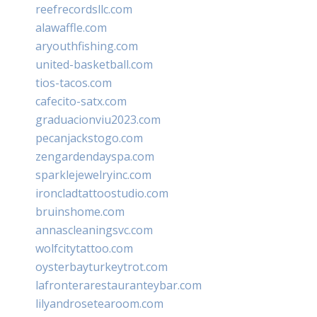
reefrecordsllc.com
alawaffle.com
aryouthfishing.com
united-basketball.com
tios-tacos.com
cafecito-satx.com
graduacionviu2023.com
pecanjackstogo.com
zengardendayspa.com
sparklejewelryinc.com
ironcladtattoostudio.com
bruinshome.com
annascleaningsvc.com
wolfcitytattoo.com
oysterbayturkeytrot.com
lafronterarestauranteybar.com
lilyandrosetearoom.com