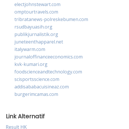
electjohnstewart.com
omptourtravels.com
tribratanews-polreskebumen.com
rsudbayuasih.org
publikjurnalistik.org
juneteenthapparel.net
italywarm.com
journaloffinanceeconomics.com
kvk-kumari.org
foodscienceandtechnology.com
scisportsscience.com
addisababacuisineaz.com
burgerimcamas.com
Link Alternatif
Result HK