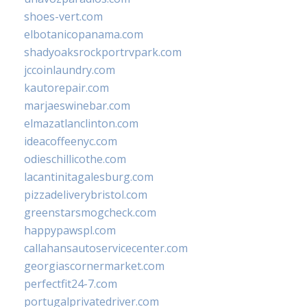
shoes-vert.com
elbotanicopanama.com
shadyoaksrockportrvpark.com
jccoinlaundry.com
kautorepair.com
marjaeswinebar.com
elmazatlanclinton.com
ideacoffeenyc.com
odieschillicothe.com
lacantinitagalesburg.com
pizzadeliverybristol.com
greenstarsmogcheck.com
happypawspl.com
callahansautoservicecenter.com
georgiascornermarket.com
perfectfit24-7.com
portugalprivatedriver.com