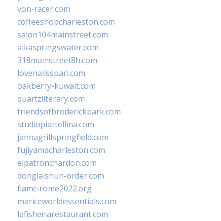
von-racer.com
coffeeshopcharleston.com
salon104mainstreet.com
alkaspringswater.com
318mainstreet8h.com
lovenailsspari.com
oakberry-kuwait.com
quartzliterary.com
friendsofbroderickpark.com
studiopiattellina.com
jannagrillspringfield.com
fujiyamacharleston.com
elpatronchardon.com
donglaishun-order.com
fiamc-rome2022.org
mariceworldessentials.com
lafisheriarestaurant.com