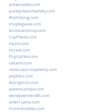
antaeuslabs.com
purelycleanchemdry.com
WishOping.com
shoplegacee.com
bonvivantshop.com
CupPlante.com
mpzin.com
stcreal.com
PopUpFlea.com
valueml.com
rebeccatorresjewelry.com
jmpbliss.com
drjorgerico.com
queensushipa.com
wendyweimerdds.com
ameri-camp.com
hrsreceivables.com