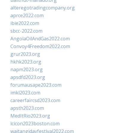
balithut-manado.org
alteregotradingcompany.org
aprce2022.com
ibie2022.com
sbcc-2022.com
AngolaOilAndGas2022.com
Convoy4Freedom2022.com
grur2023.org
hkhk2023.org
napm2023.org
apsdfd2023.org
forumausape2023.com
imkl2023.com
careerfaircsd2023.com
apsth2023.com
MedItRio2023.org
lcicon2023boston.com
waitangidayfestival2022.com