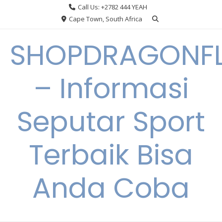
Skip
Call Us: +2782 444 YEAH
to
Cape Town, South Africa
content
SHOPDRAGONF
– Informasi
Seputar Sport
Terbaik Bisa
Anda Coba