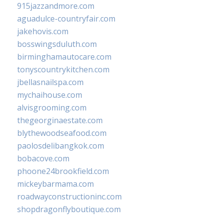
915jazzandmore.com
aguadulce-countryfair.com
jakehovis.com
bosswingsduluth.com
birminghamautocare.com
tonyscountrykitchen.com
jbellasnailspa.com
mychaihouse.com
alvisgrooming.com
thegeorginaestate.com
blythewoodseafood.com
paolosdelibangkok.com
bobacove.com
phoone24brookfield.com
mickeybarmama.com
roadwayconstructioninc.com
shopdragonflyboutique.com