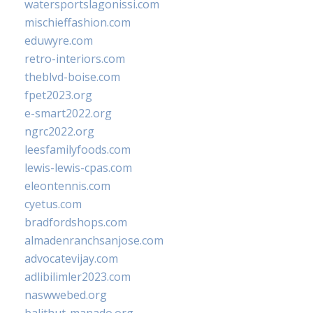
watersportslagonissi.com
mischieffashion.com
eduwyre.com
retro-interiors.com
theblvd-boise.com
fpet2023.org
e-smart2022.org
ngrc2022.org
leesfamilyfoods.com
lewis-lewis-cpas.com
eleontennis.com
cyetus.com
bradfordshops.com
almadenranchsanjose.com
advocatevijay.com
adlibilimler2023.com
naswwebed.org