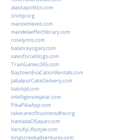
alaskapolitics.com
stsmp.org
manoelneves.com
mandelaeffectlibrary.com
roselynns.com
balanceyoganj.com
salesforceblogs.com
TrainGames365.com
BaytownEvaCationRentals.com
JabalpurCakeDelivery.com
halobjd.com
intelligenceqatar.com
PikaPikaApp.com
takecareofbusinessdfw.org
HamadaOfJapan.com
VersifyLifestyle.com
kingscreekadventures.com