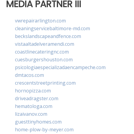
MEDIA PARTNER III
vwrepairarlington.com
cleaningservicebaltimore-md.com
beckslandscapeandfence.com
vistaaltadelveramendi.com
coastlinecateringnc.com
cuesburgershouston.com
psicologiaespecializadaencampeche.com
dmtacos.com
crescentstreetprinting.com
hornopizza.com
driveadragster.com
hematologa.com
lizaivanov.com
guesttinyhomes.com
home-plow-by-meyer.com