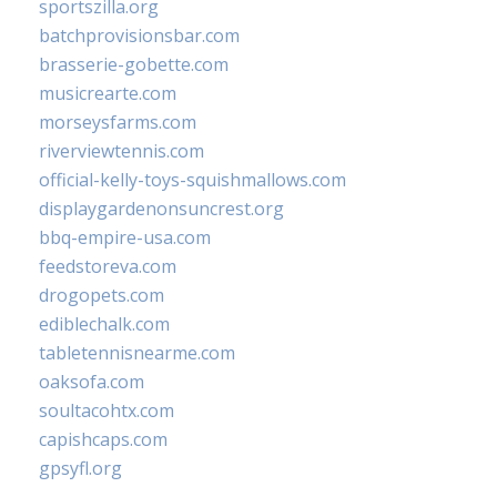
sportszilla.org
batchprovisionsbar.com
brasserie-gobette.com
musicrearte.com
morseysfarms.com
riverviewtennis.com
official-kelly-toys-squishmallows.com
displaygardenonsuncrest.org
bbq-empire-usa.com
feedstoreva.com
drogopets.com
ediblechalk.com
tabletennisnearme.com
oaksofa.com
soultacohtx.com
capishcaps.com
gpsyfl.org