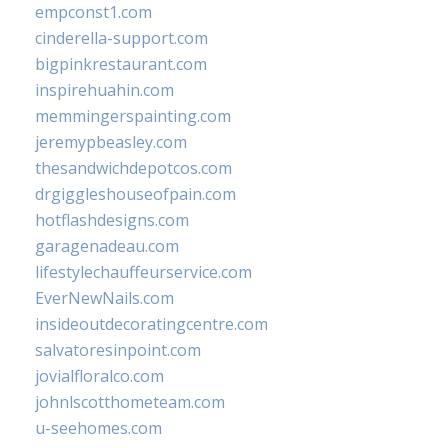
empconst1.com
cinderella-support.com
bigpinkrestaurant.com
inspirehuahin.com
memmingerspainting.com
jeremypbeasley.com
thesandwichdepotcos.com
drgiggleshouseofpain.com
hotflashdesigns.com
garagenadeau.com
lifestylechauffeurservice.com
EverNewNails.com
insideoutdecoratingcentre.com
salvatoresinpoint.com
jovialfloralco.com
johnlscotthometeam.com
u-seehomes.com