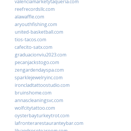
valenciamarketytaqueria.com
reefrecordsllc.com
alawaffle.com
aryouthfishing.com
united-basketball.com
tios-tacos.com
cafecito-satx.com
graduacionviu2023.com
pecanjackstogo.com
zengardendayspa.com
sparklejewelryinc.com
ironcladtattoostudio.com
bruinshome.com
annascleaningsvc.com
wolfcitytattoo.com
oysterbayturkeytrot.com
lafronterarestauranteybar.com
lilyandrosetearoom.com