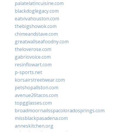
palatelatincuisine.com
blackdoglegacy.com
eatvivahouston.com
thebigshowok.com
chimeandstave.com
greatwallseafoodny.com
theloverose.com
gabriovoice.com
resinflowart.com
p-sports.net
korsairstreetwear.com
petshopallston.com
avenue26tacos.com
topgglasses.com
broadmoornailsspacoloradosprings.com
missblackpasadena.com
anneskitchen.org