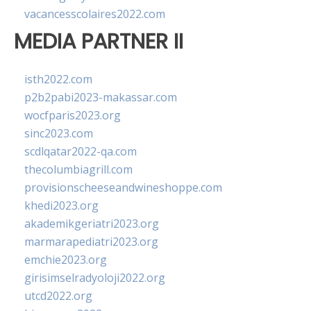
vacancesscolaires2022.com
MEDIA PARTNER II
isth2022.com
p2b2pabi2023-makassar.com
wocfparis2023.org
sinc2023.com
scdlqatar2022-qa.com
thecolumbiagrill.com
provisionscheeseandwineshoppe.com
khedi2023.org
akademikgeriatri2023.org
marmarapediatri2023.org
emchie2023.org
girisimselradyoloji2022.org
utcd2022.org