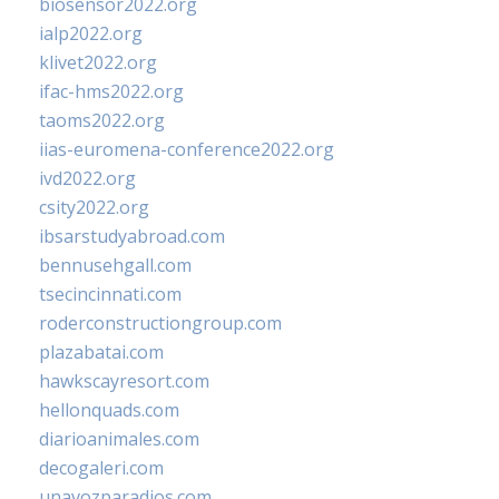
biosensor2022.org
ialp2022.org
klivet2022.org
ifac-hms2022.org
taoms2022.org
iias-euromena-conference2022.org
ivd2022.org
csity2022.org
ibsarstudyabroad.com
bennusehgall.com
tsecincinnati.com
roderconstructiongroup.com
plazabatai.com
hawkscayresort.com
hellonquads.com
diarioanimales.com
decogaleri.com
unavozparadios.com