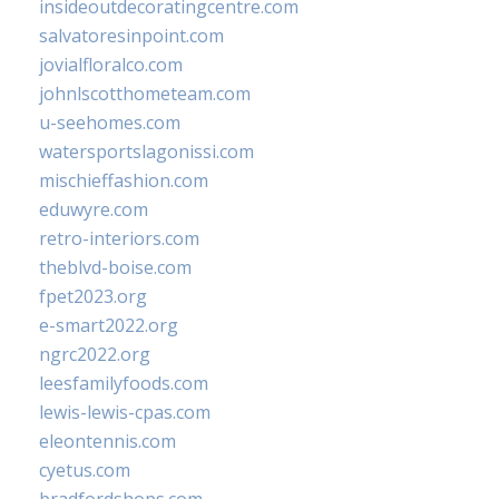
insideoutdecoratingcentre.com
salvatoresinpoint.com
jovialfloralco.com
johnlscotthometeam.com
u-seehomes.com
watersportslagonissi.com
mischieffashion.com
eduwyre.com
retro-interiors.com
theblvd-boise.com
fpet2023.org
e-smart2022.org
ngrc2022.org
leesfamilyfoods.com
lewis-lewis-cpas.com
eleontennis.com
cyetus.com