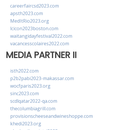
careerfaircsd2023.com
apsth2023.com
MedItRio2023.org
lcicon2023boston.com
waitangidayfestival2022.com
vacancesscolaires2022.com
MEDIA PARTNER II
isth2022.com
p2b2pabi2023-makassar.com
wocfparis2023.org
sinc2023.com
scdlqatar2022-qa.com
thecolumbiagrill.com
provisionscheeseandwineshoppe.com
khedi2023.org