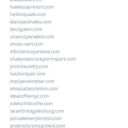
hawkscayresort.com
hellonquads.com
diarioanimales.com
decogaleri.com
unavozparadios.com
shoes-vert.com
elbotanicopanama.com
shadyoaksrockportrvpark.com
jccoinlaundry.com
kautorepair.com
marjaeswinebar.com
elmazatlanclinton.com
ideacoffeenyc.com
odieschillicothe.com
lacantinitagalesburg.com
pizzadeliverybristol.com
greenstarsmogcheck.com