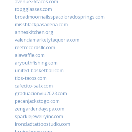
avenue26tacos.com
topgglasses.com
broadmoornailsspacoloradosprings.com
missblackpasadena.com
anneskitchen.org
valenciamarketytaqueria.com
reefrecordsllc.com
alawaffle.com
aryouthfishing.com
united-basketball.com
tios-tacos.com
cafecito-satx.com
graduacionviu2023.com
pecanjackstogo.com
zengardendayspa.com
sparklejewelryinc.com
ironcladtattoostudio.com
bruinshome.com