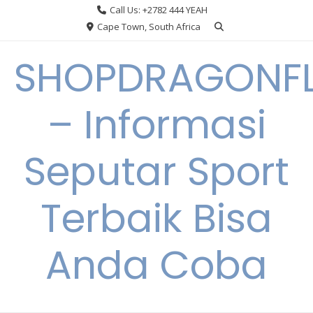
Skip
Call Us: +2782 444 YEAH
to
Cape Town, South Africa
content
SHOPDRAGONF
– Informasi
Seputar Sport
Terbaik Bisa
Anda Coba