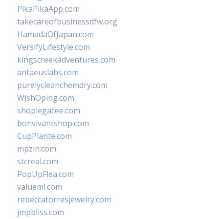
PikaPikaApp.com
takecareofbusinessdfw.org
HamadaOfJapan.com
VersifyLifestyle.com
kingscreekadventures.com
antaeuslabs.com
purelycleanchemdry.com
WishOping.com
shoplegacee.com
bonvivantshop.com
CupPlante.com
mpzin.com
stcreal.com
PopUpFlea.com
valueml.com
rebeccatorresjewelry.com
jmpbliss.com