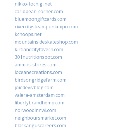
nikko-tochigi.net
caribbean-corner.com
bluemoongiftcards.com
rivercitysteampunkexpo.com
kchoops.net
mountainsideskateshop.com
kirtlandcitytavern.com
301nutritionspot.com
ammos-stores.com
loceanecreations.com
birdsongridgefarm.com
joiedevivblog.com
valera-amsterdam.com
libertybrandhemp.com
norwoodinnwi.com
neighboursmarket.com
blackanguscareers.com