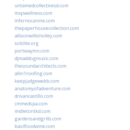
untamedcollectivesd.com
mxpwellness.com
infernocanine.com
thepaperhousecollection.com
allisonwillisholley.com
solslite.org
portwayinn.com
djmaddogmusic.com
thesoundarchitects.com
allin1roofing.com
keepjudgewebb.com
anatomyofadventure.com
drivancastillo.com
cmmedspa.com
midletontkd.com
gardensandgrills.com
basilfoodwine.com