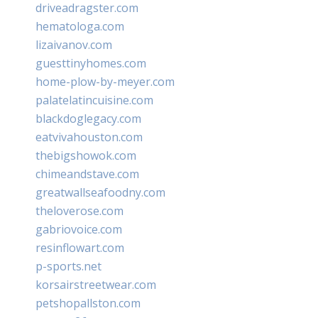
driveadragster.com
hematologa.com
lizaivanov.com
guesttinyhomes.com
home-plow-by-meyer.com
palatelatincuisine.com
blackdoglegacy.com
eatvivahouston.com
thebigshowok.com
chimeandstave.com
greatwallseafoodny.com
theloverose.com
gabriovoice.com
resinflowart.com
p-sports.net
korsairstreetwear.com
petshopallston.com