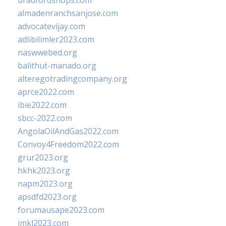
bradfordshops.com
almadenranchsanjose.com
advocatevijay.com
adlibilimler2023.com
naswwebed.org
balithut-manado.org
alteregotradingcompany.org
aprce2022.com
ibie2022.com
sbcc-2022.com
AngolaOilAndGas2022.com
Convoy4Freedom2022.com
grur2023.org
hkhk2023.org
napm2023.org
apsdfd2023.org
forumausape2023.com
imkl2023.com