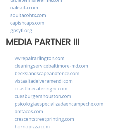
tabletennisnearme.com
oaksofa.com
soultacohtx.com
capishcaps.com
gpsyfl.org
MEDIA PARTNER III
vwrepairarlington.com
cleaningservicebaltimore-md.com
beckslandscapeandfence.com
vistaaltadelveramendi.com
coastlinecateringnc.com
cuesburgershouston.com
psicologiaespecializadaencampeche.com
dmtacos.com
crescentstreetprinting.com
hornopizza.com