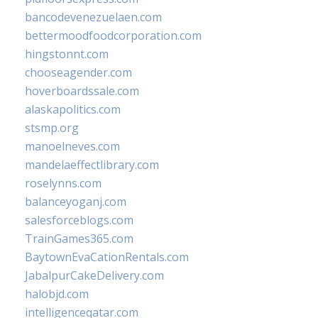
bancodevenezuelaen.com
bettermoodfoodcorporation.com
hingstonnt.com
chooseagender.com
hoverboardssale.com
alaskapolitics.com
stsmp.org
manoelneves.com
mandelaeffectlibrary.com
roselynns.com
balanceyoganj.com
salesforceblogs.com
TrainGames365.com
BaytownEvaCationRentals.com
JabalpurCakeDelivery.com
halobjd.com
intelligenceqatar.com