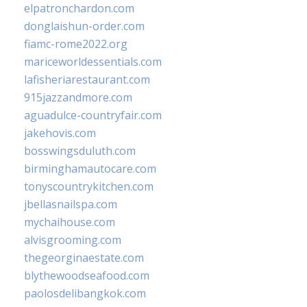
elpatronchardon.com
donglaishun-order.com
fiamc-rome2022.org
mariceworldessentials.com
lafisheriarestaurant.com
915jazzandmore.com
aguadulce-countryfair.com
jakehovis.com
bosswingsduluth.com
birminghamautocare.com
tonyscountrykitchen.com
jbellasnailspa.com
mychaihouse.com
alvisgrooming.com
thegeorginaestate.com
blythewoodseafood.com
paolosdelibangkok.com