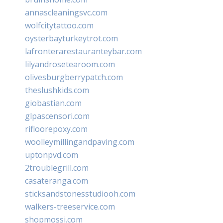
annascleaningsvc.com
wolfcitytattoo.com
oysterbayturkeytrot.com
lafronterarestauranteybar.com
lilyandrosetearoom.com
olivesburgberrypatch.com
theslushkids.com
giobastian.com
glpascensori.com
rifloorepoxy.com
woolleymillingandpaving.com
uptonpvd.com
2troublegrill.com
casateranga.com
sticksandstonesstudiooh.com
walkers-treeservice.com
shopmossi.com