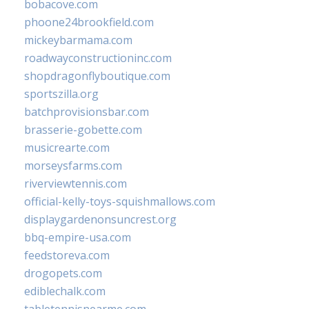
bobacove.com
phoone24brookfield.com
mickeybarmama.com
roadwayconstructioninc.com
shopdragonflyboutique.com
sportszilla.org
batchprovisionsbar.com
brasserie-gobette.com
musicrearte.com
morseysfarms.com
riverviewtennis.com
official-kelly-toys-squishmallows.com
displaygardenonsuncrest.org
bbq-empire-usa.com
feedstoreva.com
drogopets.com
ediblechalk.com