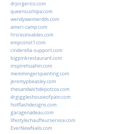
drjorgerico.com
queensushipa.com
wendyweimerdds.com
ameri-camp.com
hrsreceivables.com
empconst1.com
cinderella-support.com
bigpinkrestaurant.com
inspirehuahin.com
memmingerspainting.com
jeremypbeasley.com
thesandwichdepotcos.com
drgiggleshouseofpain.com
hotflashdesigns.com
garagenadeau.com
lifestylechauffeurservice.com
EverNewNails.com