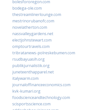
bolesfororegon.com
bodega-ole.com
thestreamlinerlounge.com
mestrinorubanofc.com
novelatherton.com
nassvalleygardens.net
electjohnstewart.com
omptourtravels.com
tribratanews-polreskebumen.com
rsudbayuasih.org
publikjurnalistik.org
juneteenthapparel.net
italywarm.com
journaloffinanceeconomics.com
kvk-kumari.org
foodscienceandtechnology.com
scisportsscience.com